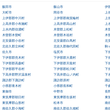
飯田市
飯山市
伊
大町市
岡谷市
上
上伊那郡中川村
上伊那郡南箕輪村
上
上高井郡小布施町
上高井郡高山村
上
上水内郡信濃町
木曽郡上松町
木
木曽郡木曽町
木曽郡木祖村
木
北安曇郡小谷村
北安曇郡白馬村
北
北佐久郡立科町
北佐久郡御代田町
駒
佐久市
塩尻市
下
下伊那郡売木村
下伊那郡大鹿村
下
下伊那郡高森町
下伊那郡天龍村
下
下伊那郡平谷村
下伊那郡松川町
下
下高井郡野沢温泉村
下高井郡山ノ内町
下
諏訪郡下諏訪町
諏訪郡原村
諏
小県郡青木村
小県郡長和町
千
東御市
中野市
長
東筑摩郡朝日村
東筑摩郡生坂村
東
東筑摩郡山形村
松本市
南
南佐久郡小海町
南佐久郡佐久穂町
南