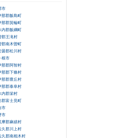
那市
伊那郡飯島町
伊那郡箕輪町
水内郡飯綱町
曽郡王滝村
曽郡南木曽町
安曇郡松川村
ヶ根市
伊那郡阿智村
伊那郡下條村
伊那郡豊丘村
伊那郡泰阜村
水内郡栄村
訪郡富士見町
曲市
野市
筑摩郡麻績村
佐久郡川上村
佐久郡南相木村