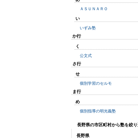
ＡＳＵＮＡＲＯ
い
いずみ塾
か行
く
公文式
さ行
せ
個別学習のセルモ
ま行
め
個別指導の明光義塾
長野県の市区町村から塾を絞り
長野県