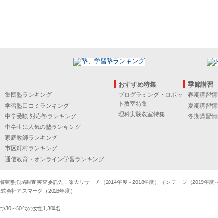
おすすめ特集
季節講習
集団塾ランキング
プログラミング・ロボッ
春期講習情
ト教室特集
学習塾口コミランキング
夏期講習情
理科実験教室特集
中学受験 対応塾ランキング
冬期講習情
中学生に人気の塾ランキング
家庭教師ランキング
市区町村ランキング
通信教育・オンライン学習ランキング
態把握調査 実査委託先：楽天リサーチ（2014年度～2018年度） インテージ（2019年度～20
式会社アスマーク（2026年度）
～50代の女性1,300名