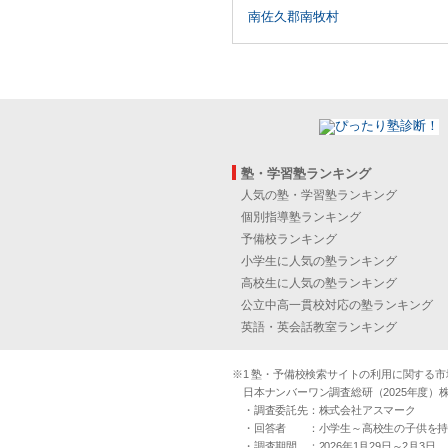
南佐久郡南牧村
塾・学習塾ランキング
人気の塾・学習塾ランキング
個別指導塾ランキング
予備校ランキング
小学生に人気の塾ランキング
高校生に人気の塾ランキング
公立中高一貫校対応の塾ランキング
英語・英会話教室ランキング
※1 塾・予備校検索サイトの利用に関する市場実
日本ナンバーワン調査総研（2025年度）株
・調査委託先：株式会社アスマーク
・回答者 ：小学生～高校生の子供を持つ30
・調査期間 ：2026年1月29日～2月3日