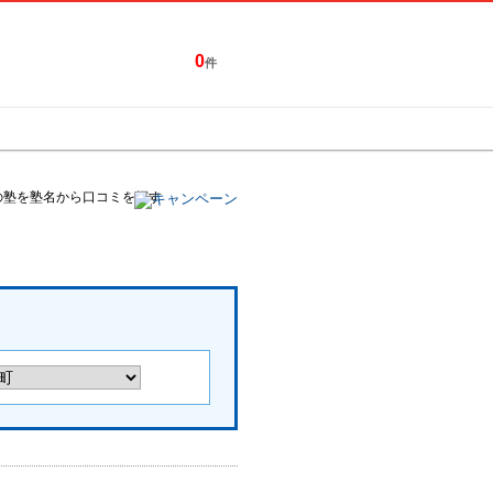
0
件
特集一覧
キャンペーン
の塾を塾名から口コミを探す