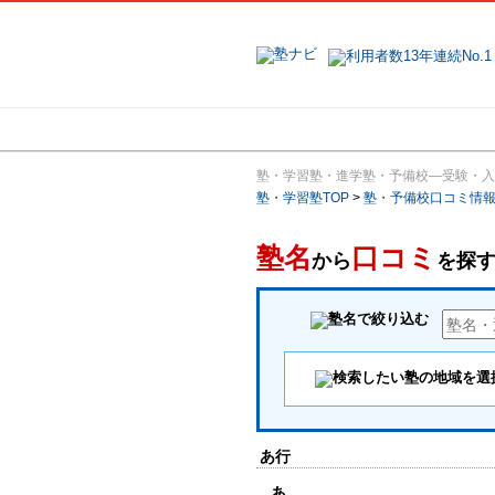
地域で探す
塾・学習塾・進学塾・予備校―受験・入
塾・学習塾TOP
>
塾・予備校口コミ情
塾名
口コミ
から
を探
あ行
あ