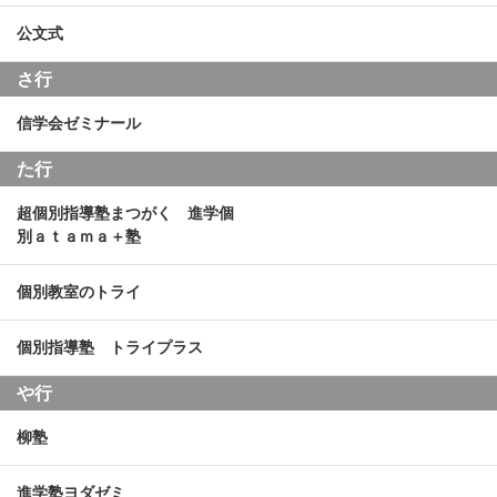
公文式
さ行
信学会ゼミナール
た行
超個別指導塾まつがく 進学個
別ａｔａｍａ＋塾
個別教室のトライ
個別指導塾 トライプラス
や行
柳塾
進学塾ヨダゼミ