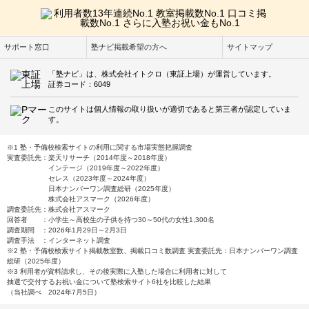
サポート窓口
塾ナビ掲載希望の方へ
サイトマップ
「塾ナビ」は、株式会社イトクロ（東証上場）が運営しています。
証券コード：6049
このサイトは個人情報の取り扱いが適切であると第三者が認定していま
す。
※1 塾・予備校検索サイトの利用に関する市場実態把握調査
実査委託先：楽天リサーチ（2014年度～2018年度）
インテージ（2019年度～2022年度）
セレス（2023年度～2024年度）
日本ナンバーワン調査総研（2025年度）
株式会社アスマーク（2026年度）
調査委託先：株式会社アスマーク
回答者 ：小学生～高校生の子供を持つ30～50代の女性1,300名
調査期間 ：2026年1月29日～2月3日
調査手法 ：インターネット調査
※2 塾・予備校検索サイト掲載教室数、掲載口コミ数調査 実査委託先：日本ナンバーワン調査
総研（2025年度）
※3 利用者が資料請求し、その後実際に入塾した場合に利用者に対して
抽選で交付するお祝い金について塾検索サイト6社を比較した結果
（当社調べ 2024年7月5日）