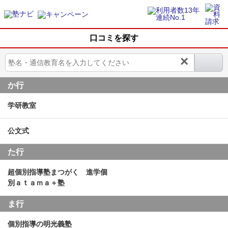
口コミを探す
×
か行
学研教室
公文式
た行
超個別指導塾まつがく 進学個
別ａｔａｍａ＋塾
ま行
個別指導の明光義塾