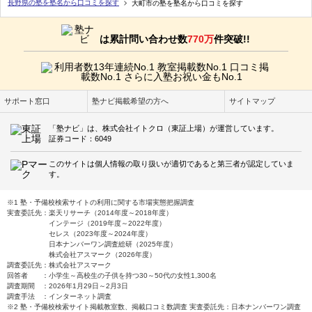
長野県の塾を塾名から口コミを探す
大町市の塾を塾名から口コミを探す
は累計問い合わせ数
770万
件突破!!
サポート窓口
塾ナビ掲載希望の方へ
サイトマップ
「塾ナビ」は、株式会社イトクロ（東証上場）が運営しています。
証券コード：6049
このサイトは個人情報の取り扱いが適切であると第三者が認定していま
す。
※1 塾・予備校検索サイトの利用に関する市場実態把握調査
実査委託先：楽天リサーチ（2014年度～2018年度）
インテージ（2019年度～2022年度）
セレス（2023年度～2024年度）
日本ナンバーワン調査総研（2025年度）
株式会社アスマーク（2026年度）
調査委託先：株式会社アスマーク
回答者 ：小学生～高校生の子供を持つ30～50代の女性1,300名
調査期間 ：2026年1月29日～2月3日
調査手法 ：インターネット調査
※2 塾・予備校検索サイト掲載教室数、掲載口コミ数調査 実査委託先：日本ナンバーワン調査