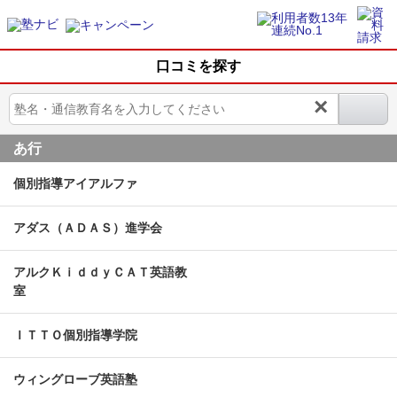
口コミを探す
×
あ行
個別指導アイアルファ
アダス（ＡＤＡＳ）進学会
アルクＫｉｄｄｙＣＡＴ英語教
室
ＩＴＴＯ個別指導学院
ウィングローブ英語塾