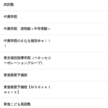
武田塾
中萬学院
中萬学院 啓明館＜中学受験＞
中萬学院のさなる個別＠ｗｉｌ
ｌ
東京個別指導学院（ベネッセコ
ーポレーショングループ）
東進衛星予備校
東進衛星予備校【ＭＳＧｎｅｔ
ｗｏｒｋ】
東進こども英語塾