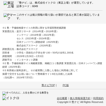
「塾ナビ」は、株式会社イトクロ（東証上場）が運営しています。
証券コード：6049
このサイトは個人情報の取り扱いが適切であると第三者が認定していま
す。
※1 塾・予備校検索サイトの利用に関する市場実態把握調査
実査委託先：楽天リサーチ（2014年度～2018年度）
インテージ（2019年度～2022年度）
セレス（2023年度～2024年度）
日本ナンバーワン調査総研（2025年度）
株式会社アスマーク（2026年度）
調査委託先：株式会社アスマーク
回答者 ：小学生～高校生の子供を持つ30～50代の女性1,300名
調査期間 ：2026年1月29日～2月3日
調査手法 ：インターネット調査
※2 塾・予備校検索サイト掲載教室数、掲載口コミ数調査 実査委託先：日本ナンバーワン調査
総研（2025年度）
※3 利用者が資料請求し、その後実際に入塾した場合に利用者に対して
抽選で交付するお祝い金について塾検索サイト6社を比較した結果
（当社調べ 2024年7月5日）
塾ナビTOP
｜
PC版
会社概要
｜
個人情報保護方針
｜
利用規約
Copyright © 塾ナビ All Rights Reserved.