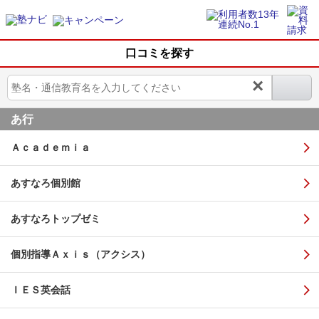
口コミを探す
×
あ行
Ａｃａｄｅｍｉａ
あすなろ個別館
あすなろトップゼミ
個別指導Ａｘｉｓ（アクシス）
ＩＥＳ英会話