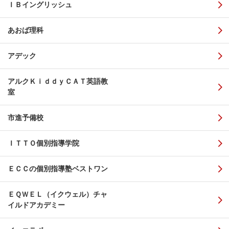
ＩＢイングリッシュ
あおば理科
アデック
アルクＫｉｄｄｙＣＡＴ英語教
室
市進予備校
ＩＴＴＯ個別指導学院
ＥＣＣの個別指導塾ベストワン
ＥＱＷＥＬ（イクウェル）チャ
イルドアカデミー