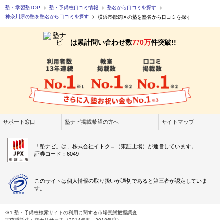
塾・学習塾TOP
塾・予備校口コミ情報
塾名から口コミを探す
神奈川県の塾を塾名から口コミを探す
横浜市都筑区の塾を塾名から口コミを探す
は累計問い合わせ数
770万
件突破!!
サポート窓口
塾ナビ掲載希望の方へ
サイトマップ
「塾ナビ」は、株式会社イトクロ（東証上場）が運営しています。
証券コード：6049
このサイトは個人情報の取り扱いが適切であると第三者が認定していま
す。
※1 塾・予備校検索サイトの利用に関する市場実態把握調査
実査委託先：楽天リサーチ（2014年度～2018年度）