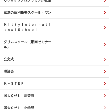
ＱＵＲＥＯプログラミング教室
京進の個別指導スクール・ワン
ＫｉｔｔｙＩｎｔｅｒｎａｔｉ
ｏｎａｌＳｃｈｏｏｌ
グリムスクール（湘南ゼミナー
ル）
公文式
現論会
Ｋ－ＳＴＥＰ
国大Ｑゼミ 高等部
国大Ｑゼミ 小学部