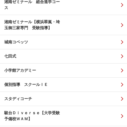
湘南ゼミナール 総合進学コー
ス
湘南ゼミナール【横浜翠嵐・埼
玉御三家専門 受験指導】
城南コベッツ
七田式
小学館アカデミー
個別指導 スクールＩＥ
スタディコーチ
駿台Ｄｉｖｅｒｓｅ【大学受験
予備校ＷＡＭ】