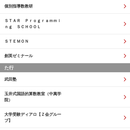
個別指導数教研
ＳＴＡＲ Ｐｒｏｇｒａｍｍｉ
ｎｇ ＳＣＨＯＯＬ
ＳＴＥＭＯＮ
創英ゼミナール
た行
武田塾
玉井式国語的算数教室（中萬学
院）
大学受験ディアロ【Ｚ会グルー
プ】