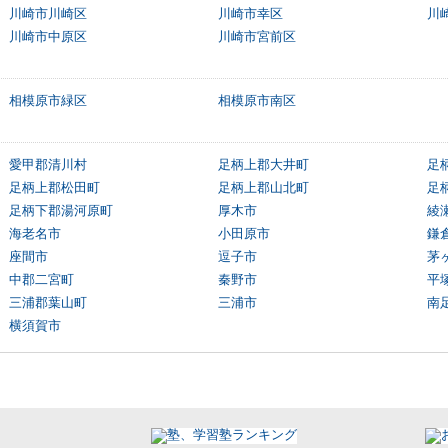
川崎市川崎区
川崎市幸区
川
川崎市中原区
川崎市宮前区
相模原市緑区
相模原市南区
愛甲郡清川村
足柄上郡大井町
足
足柄上郡松田町
足柄上郡山北町
足
足柄下郡湯河原町
厚木市
綾
海老名市
小田原市
鎌
座間市
逗子市
茅
中郡二宮町
秦野市
平
三浦郡葉山町
三浦市
南
横須賀市