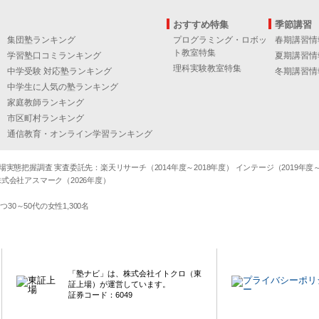
おすすめ特集
季節講習
集団塾ランキング
プログラミング・ロボッ
春期講習情
ト教室特集
学習塾口コミランキング
夏期講習情
理科実験教室特集
中学受験 対応塾ランキング
冬期講習情
中学生に人気の塾ランキング
家庭教師ランキング
市区町村ランキング
通信教育・オンライン学習ランキング
態把握調査 実査委託先：楽天リサーチ（2014年度～2018年度） インテージ（2019年度～20
式会社アスマーク（2026年度）
～50代の女性1,300名
「塾ナビ」は、株式会社イトクロ（東
証上場）が運営しています。
証券コード：6049