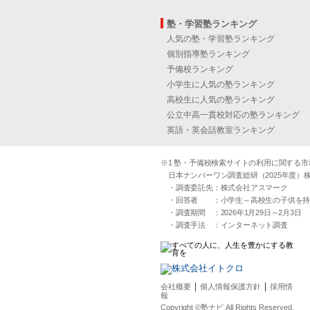
塾・学習塾ランキング
人気の塾・学習塾ランキング
個別指導塾ランキング
予備校ランキング
小学生に人気の塾ランキング
高校生に人気の塾ランキング
公立中高一貫校対応の塾ランキング
英語・英会話教室ランキング
※1 塾・予備校検索サイトの利用に関する市場実
日本ナンバーワン調査総研（2025年度）株
・調査委託先：株式会社アスマーク
・回答者 ：小学生～高校生の子供を持つ30
・調査期間 ：2026年1月29日～2月3日
・調査手法 ：インターネット調査
｜
｜
会社概要
個人情報保護方針
採用情
報
Copyright ©塾ナビ All Rights Reserved.