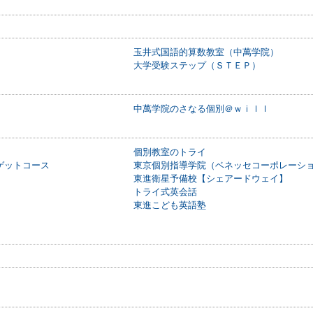
玉井式国語的算数教室（中萬学院）
大学受験ステップ（ＳＴＥＰ）
中萬学院のさなる個別＠ｗｉｌｌ
個別教室のトライ
ゲットコース
東京個別指導学院（ベネッセコーポレーシ
東進衛星予備校【シェアードウェイ】
トライ式英会話
東進こども英語塾