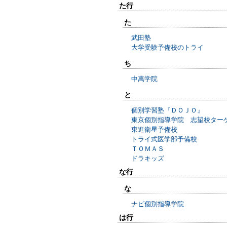
た行
た
武田塾
大学受験予備校のトライ
ち
中萬学院
と
個別学習塾『ＤＯＪＯ』
東京個別指導学院 志望校ター
東進衛星予備校
トライ式医学部予備校
ＴＯＭＡＳ
ドラキッズ
な行
な
ナビ個別指導学院
は行