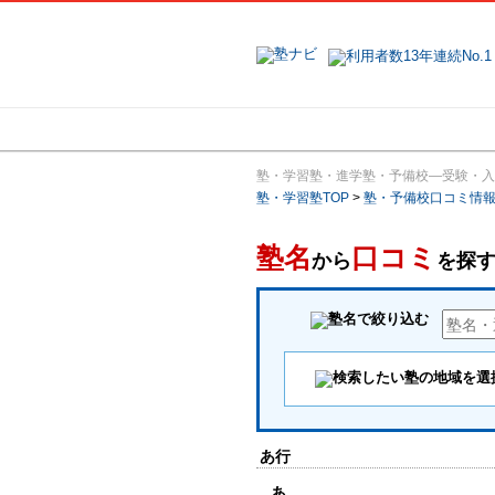
地域で探す
塾・学習塾・進学塾・予備校―受験・入
塾・学習塾TOP
>
塾・予備校口コミ情
塾名
口コミ
から
を探
あ行
あ