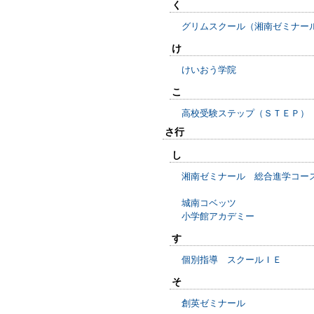
く
グリムスクール（湘南ゼミナー
け
けいおう学院
こ
高校受験ステップ（ＳＴＥＰ）
さ行
し
湘南ゼミナール 総合進学コー
城南コベッツ
小学館アカデミー
す
個別指導 スクールＩＥ
そ
創英ゼミナール