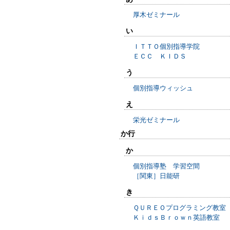
厚木ゼミナール
い
ＩＴＴＯ個別指導学院
ＥＣＣ ＫＩＤＳ
う
個別指導ウィッシュ
え
栄光ゼミナール
か行
か
個別指導塾 学習空間
［関東］日能研
き
ＱＵＲＥＯプログラミング教室
ＫｉｄｓＢｒｏｗｎ英語教室