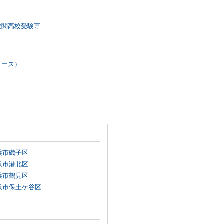
難関高校受験専
コース）
浜市磯子区
浜市港北区
浜市鶴見区
浜市保土ケ谷区