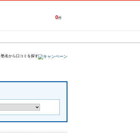
0
件
特集一覧
キャンペーン
を塾名から口コミを探す