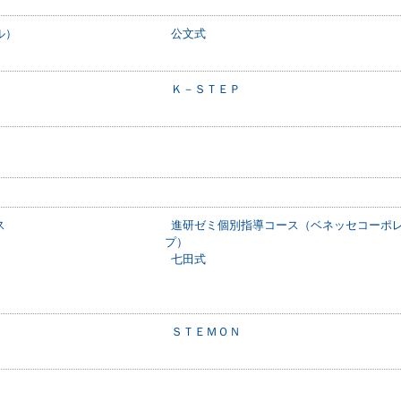
ル）
公文式
Ｋ－ＳＴＥＰ
ス
進研ゼミ個別指導コース（ベネッセコーポ
プ）
七田式
ＳＴＥＭＯＮ