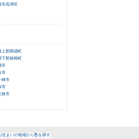
崎市高津区
柄上郡開成町
柄下郡箱根町
瀬市
倉市
ヶ崎市
塚市
足柄市