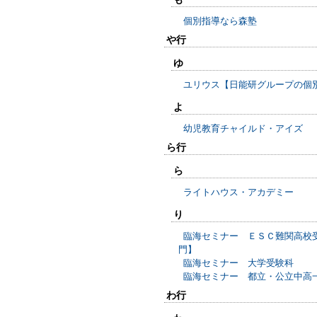
個別指導なら森塾
や行
ゆ
ユリウス【日能研グループの個
よ
幼児教育チャイルド・アイズ
ら行
ら
ライトハウス・アカデミー
り
臨海セミナー ＥＳＣ難関高校
門】
臨海セミナー 大学受験科
臨海セミナー 都立・公立中高
わ行