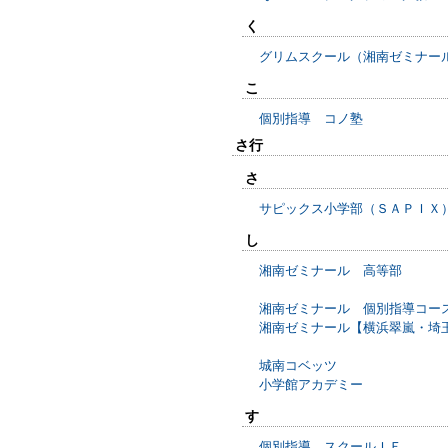
く
グリムスクール（湘南ゼミナー
こ
個別指導 コノ塾
さ行
さ
サピックス小学部（ＳＡＰＩＸ
し
湘南ゼミナール 高等部
湘南ゼミナール 個別指導コー
湘南ゼミナール【横浜翠嵐・埼
城南コベッツ
小学館アカデミー
す
個別指導 スクールＩＥ