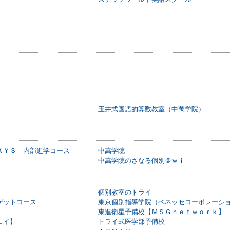
玉井式国語的算数教室（中萬学院）
ＡＹＳ 内部進学コース
中萬学院
中萬学院のさなる個別＠ｗｉｌｌ
個別教室のトライ
ゲットコース
東京個別指導学院（ベネッセコーポレーシ
東進衛星予備校【ＭＳＧｎｅｔｗｏｒｋ】
ェイ】
トライ式医学部予備校