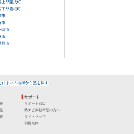
柄上郡開成町
柄下郡箱根町
瀬市
倉市
ヶ崎市
塚市
足柄市
サポート
報
サポート窓口
報
塾ナビ掲載希望の方へ
報
サイトマップ
利用規約