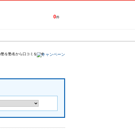
0
件
特集一覧
キャンペーン
の塾を塾名から口コミを探す