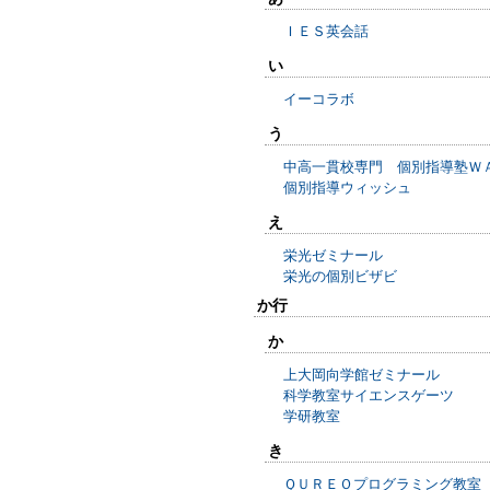
ＩＥＳ英会話
い
イーコラボ
う
中高一貫校専門 個別指導塾Ｗ
個別指導ウィッシュ
え
栄光ゼミナール
栄光の個別ビザビ
か行
か
上大岡向学館ゼミナール
科学教室サイエンスゲーツ
学研教室
き
ＱＵＲＥＯプログラミング教室