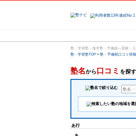
地域で探す
塾・学習塾・進学塾・予備校―受験・入
塾・学習塾TOP
>
塾・予備校口コミ情
塾名
口コミ
から
を探
あ行
あ