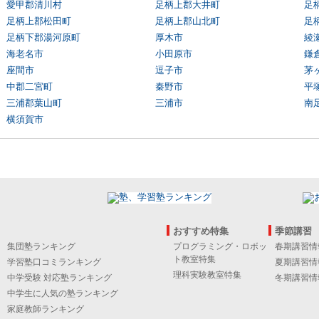
愛甲郡清川村
足柄上郡大井町
足
足柄上郡松田町
足柄上郡山北町
足
足柄下郡湯河原町
厚木市
綾
海老名市
小田原市
鎌
座間市
逗子市
茅
中郡二宮町
秦野市
平
三浦郡葉山町
三浦市
南
横須賀市
おすすめ特集
季節講習
集団塾ランキング
プログラミング・ロボッ
春期講習情
ト教室特集
学習塾口コミランキング
夏期講習情
理科実験教室特集
中学受験 対応塾ランキング
冬期講習情
中学生に人気の塾ランキング
家庭教師ランキング