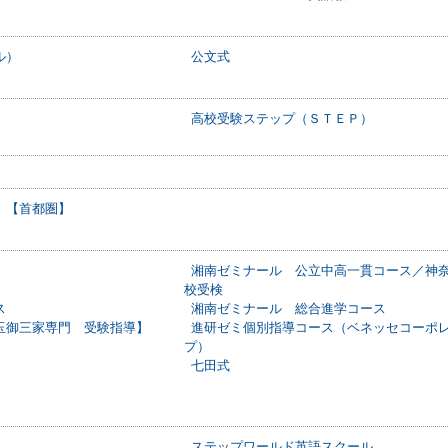
ル）
公文式
高校受験ステップ（ＳＴＥＰ）
）【首都圏】
湘南ゼミナール 公立中高一貫コース／神
校受検
ス
湘南ゼミナール 総合進学コース
玉御三家専門 受験指導】
進研ゼミ個別指導コース（ベネッセコーポ
プ）
七田式
ステップワールド英語スクール