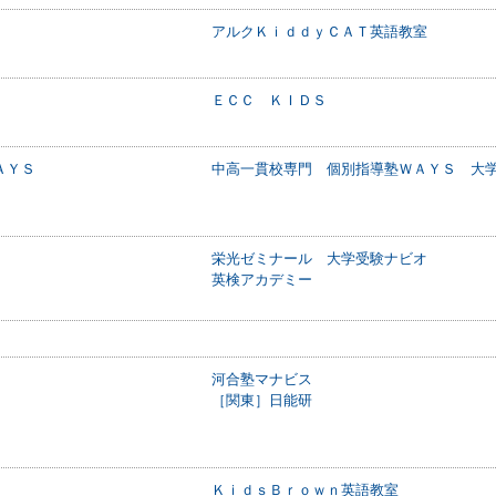
アルクＫｉｄｄｙＣＡＴ英語教室
ＥＣＣ ＫＩＤＳ
ＡＹＳ
中高一貫校専門 個別指導塾ＷＡＹＳ 大
栄光ゼミナール 大学受験ナビオ
英検アカデミー
河合塾マナビス
［関東］日能研
ＫｉｄｓＢｒｏｗｎ英語教室