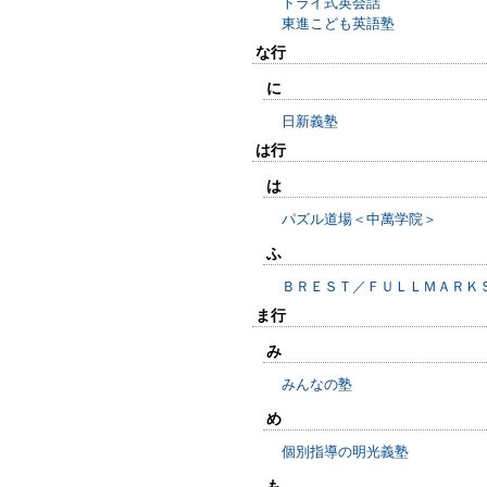
トライ式英会話
東進こども英語塾
な行
に
日新義塾
は行
は
パズル道場＜中萬学院＞
ふ
ＢＲＥＳＴ／ＦＵＬＬＭＡＲＫ
ま行
み
みんなの塾
め
個別指導の明光義塾
も