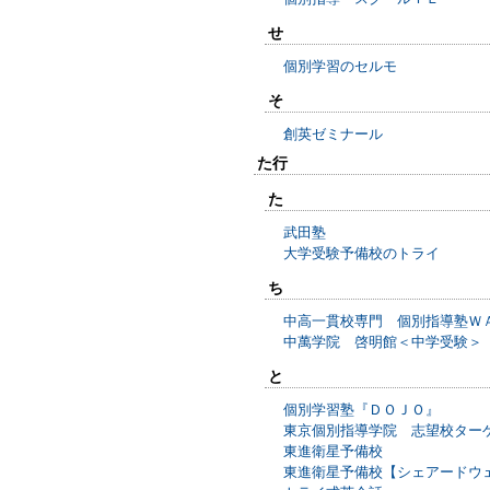
せ
個別学習のセルモ
そ
創英ゼミナール
た行
た
武田塾
大学受験予備校のトライ
ち
中高一貫校専門 個別指導塾Ｗ
中萬学院 啓明館＜中学受験＞
と
個別学習塾『ＤＯＪＯ』
東京個別指導学院 志望校ター
東進衛星予備校
東進衛星予備校【シェアードウ