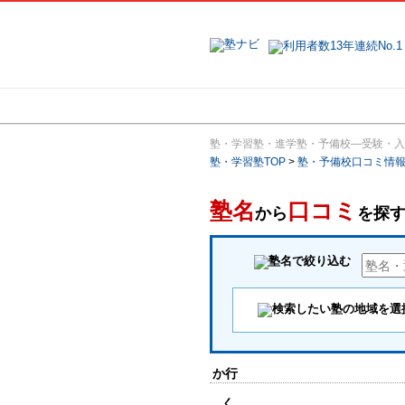
地域で探す
塾・学習塾・進学塾・予備校―受験・入
塾・学習塾TOP
>
塾・予備校口コミ情
塾名
口コミ
から
を探
か行
く