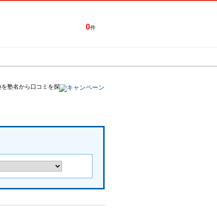
0
件
特集一覧
キャンペーン
塾を塾名から口コミを探す