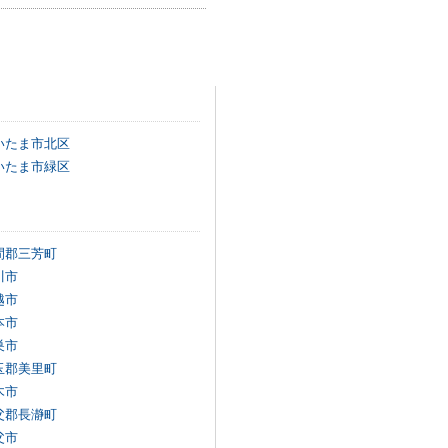
いたま市北区
いたま市緑区
間郡三芳町
川市
越市
本市
巣市
玉郡美里町
木市
父郡長瀞町
父市