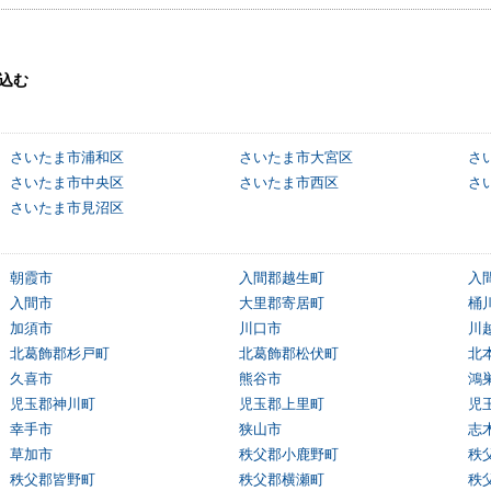
込む
さいたま市浦和区
さいたま市大宮区
さ
さいたま市中央区
さいたま市西区
さ
さいたま市見沼区
朝霞市
入間郡越生町
入
入間市
大里郡寄居町
桶
加須市
川口市
川
北葛飾郡杉戸町
北葛飾郡松伏町
北
久喜市
熊谷市
鴻
児玉郡神川町
児玉郡上里町
児
幸手市
狭山市
志
草加市
秩父郡小鹿野町
秩
秩父郡皆野町
秩父郡横瀬町
秩