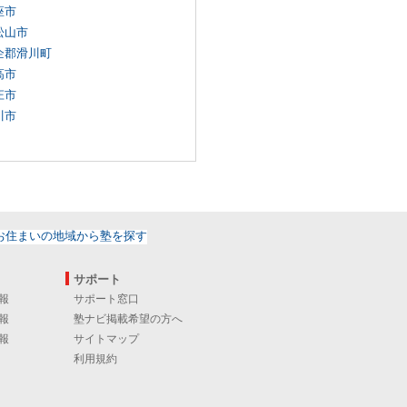
座市
松山市
企郡滑川町
高市
庄市
川市
サポート
報
サポート窓口
報
塾ナビ掲載希望の方へ
報
サイトマップ
利用規約