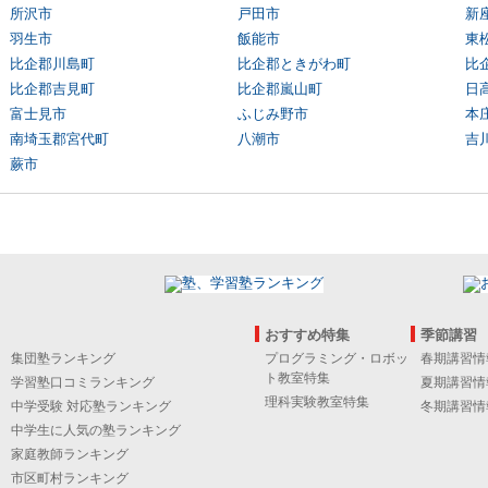
所沢市
戸田市
新
羽生市
飯能市
東
比企郡川島町
比企郡ときがわ町
比
比企郡吉見町
比企郡嵐山町
日
富士見市
ふじみ野市
本
南埼玉郡宮代町
八潮市
吉
蕨市
おすすめ特集
季節講習
集団塾ランキング
プログラミング・ロボッ
春期講習情
ト教室特集
学習塾口コミランキング
夏期講習情
理科実験教室特集
中学受験 対応塾ランキング
冬期講習情
中学生に人気の塾ランキング
家庭教師ランキング
市区町村ランキング