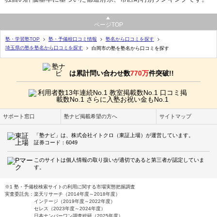
ページTOP
塾・学習塾TOP
塾・予備校口コミ情報
塾名から口コミを探す
埼玉県の塾を塾名から口コミを探す
白岡市の塾を塾名から口コミを探す
は累計問い合わせ数
770万
件突破!!
サポート窓口
塾ナビ掲載希望の方へ
サイトマップ
「塾ナビ」は、株式会社イトクロ（東証上場）が運営しています。
証券コード：6049
このサイトは個人情報の取り扱いが適切であると第三者が認定していま
す。
※1 塾・予備校検索サイトの利用に関する市場実態把握調査
実査委託先：楽天リサーチ（2014年度～2018年度）
インテージ（2019年度～2022年度）
セレス（2023年度～2024年度）
日本ナンバーワン調査総研（2025年度）