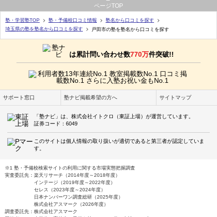
ページTOP
塾・学習塾TOP
塾・予備校口コミ情報
塾名から口コミを探す
埼玉県の塾を塾名から口コミを探す
戸田市の塾を塾名から口コミを探す
は累計問い合わせ数
770万
件突破!!
サポート窓口
塾ナビ掲載希望の方へ
サイトマップ
「塾ナビ」は、株式会社イトクロ（東証上場）が運営しています。
証券コード：6049
このサイトは個人情報の取り扱いが適切であると第三者が認定していま
す。
※1 塾・予備校検索サイトの利用に関する市場実態把握調査
実査委託先：楽天リサーチ（2014年度～2018年度）
インテージ（2019年度～2022年度）
セレス（2023年度～2024年度）
日本ナンバーワン調査総研（2025年度）
株式会社アスマーク（2026年度）
調査委託先：株式会社アスマーク