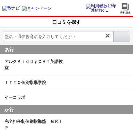
口コミを探す
×
あ行
アルクＫｉｄｄｙＣＡＴ英語教
室
ＩＴＴＯ個別指導学院
イーコラボ
か行
完全担任制個別指導塾 ＧＲＩ
Ｐ