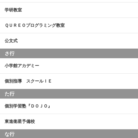
学研教室
ＱＵＲＥＯプログラミング教室
公文式
さ行
小学館アカデミー
個別指導 スクールＩＥ
た行
個別学習塾『ＤＯＪＯ』
東進衛星予備校
な行