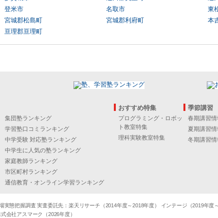
登米市
名取市
東
宮城郡松島町
宮城郡利府町
本
亘理郡亘理町
おすすめ特集
季節講習
集団塾ランキング
プログラミング・ロボッ
春期講習情
ト教室特集
学習塾口コミランキング
夏期講習情
理科実験教室特集
中学受験 対応塾ランキング
冬期講習情
中学生に人気の塾ランキング
家庭教師ランキング
市区町村ランキング
通信教育・オンライン学習ランキング
態把握調査 実査委託先：楽天リサーチ（2014年度～2018年度） インテージ（2019年度～20
式会社アスマーク（2026年度）