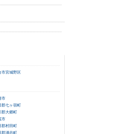
台市宮城野区
崎市
田郡七ヶ宿町
川郡大郷町
竈市
田郡村田町
田郡涌谷町