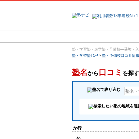
地域で探す
塾・学習塾・進学塾・予備校―受験・入
塾・学習塾TOP
>
塾・予備校口コミ情
塾名
口コミ
から
を探
か行
か