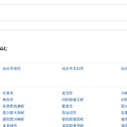
込む
仙台市泉区
仙台市太白区
仙
石巻市
岩沼市
大
角田市
刈田郡蔵王町
刈
加美郡色麻町
栗原市
黒
黒川郡大和町
気仙沼市
塩
柴田郡川崎町
柴田郡柴田町
柴
多賀城市
遠田郡美里町
遠