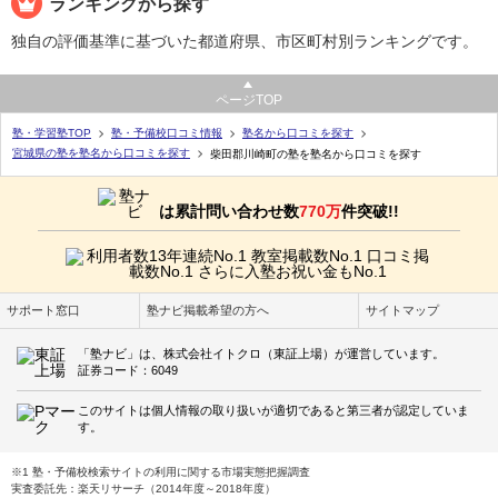
ランキングから探す
独自の評価基準に基づいた都道府県、市区町村別ランキングです。
ページTOP
塾・学習塾TOP
塾・予備校口コミ情報
塾名から口コミを探す
宮城県の塾を塾名から口コミを探す
柴田郡川崎町の塾を塾名から口コミを探す
は累計問い合わせ数
770万
件突破!!
サポート窓口
塾ナビ掲載希望の方へ
サイトマップ
「塾ナビ」は、株式会社イトクロ（東証上場）が運営しています。
証券コード：6049
このサイトは個人情報の取り扱いが適切であると第三者が認定していま
す。
※1 塾・予備校検索サイトの利用に関する市場実態把握調査
実査委託先：楽天リサーチ（2014年度～2018年度）