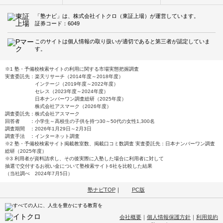
「塾ナビ」は、株式会社イトクロ（東証上場）が運営しています。
証券コード：6049
このサイトは個人情報の取り扱いが適切であると第三者が認定していま
す。
※1 塾・予備校検索サイトの利用に関する市場実態把握調査
実査委託先：楽天リサーチ（2014年度～2018年度）
インテージ（2019年度～2022年度）
セレス（2023年度～2024年度）
日本ナンバーワン調査総研（2025年度）
株式会社アスマーク（2026年度）
調査委託先：株式会社アスマーク
回答者 ：小学生～高校生の子供を持つ30～50代の女性1,300名
調査期間 ：2026年1月29日～2月3日
調査手法 ：インターネット調査
※2 塾・予備校検索サイト掲載教室数、掲載口コミ数調査 実査委託先：日本ナンバーワン調査
総研（2025年度）
※3 利用者が資料請求し、その後実際に入塾した場合に利用者に対して
抽選で交付するお祝い金について塾検索サイト6社を比較した結果
（当社調べ 2024年7月5日）
塾ナビTOP
｜
PC版
会社概要
｜
個人情報保護方針
｜
利用規約