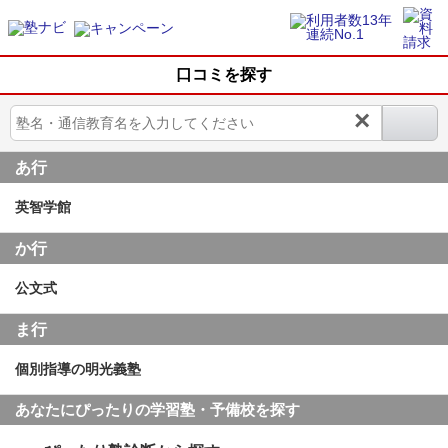
口コミを探す
×
あ行
英智学館
か行
公文式
ま行
個別指導の明光義塾
あなたにぴったりの学習塾・予備校を探す