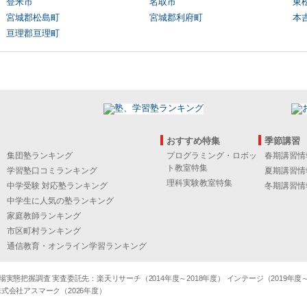
登米市
名取市
東
宮城郡松島町
宮城郡利府町
本
亘理郡亘理町
おすすめ特集
季節講習
集団塾ランキング
プログラミング・ロボッ
春期講習情
ト教室特集
学習塾口コミランキング
夏期講習情
理科実験教室特集
中学受験 対応塾ランキング
冬期講習情
中学生に人気の塾ランキング
家庭教師ランキング
市区町村ランキング
通信教育・オンライン学習ランキング
態把握調査 実査委託先：楽天リサーチ（2014年度～2018年度） インテージ（2019年度～20
式会社アスマーク（2026年度）