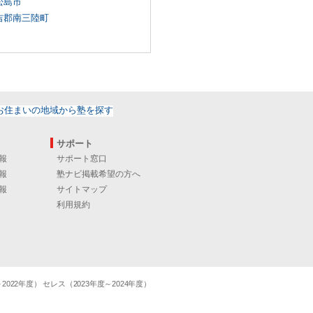
松島市
吉郡南三陸町
サポート
報
サポート窓口
報
塾ナビ掲載希望の方へ
報
サイトマップ
利用規約
22年度） セレス（2023年度～2024年度）