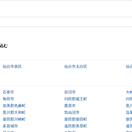
込む
仙台市泉区
仙台市太白区
仙
石巻市
岩沼市
大
角田市
刈田郡蔵王町
刈
加美郡色麻町
栗原市
黒
黒川郡大和町
気仙沼市
塩
柴田郡川崎町
柴田郡柴田町
柴
多賀城市
遠田郡美里町
遠