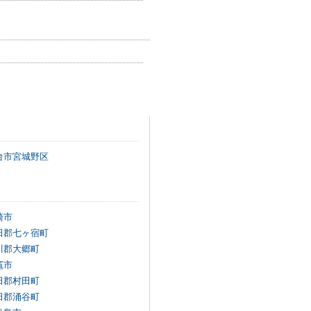
台市宮城野区
崎市
田郡七ヶ宿町
川郡大郷町
竈市
田郡村田町
田郡涌谷町