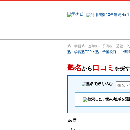
地域で探す
塾・学習塾・進学塾・予備校―受験・入
塾・学習塾TOP
>
塾・予備校口コミ情
塾名
口コミ
から
を探
あ行
い