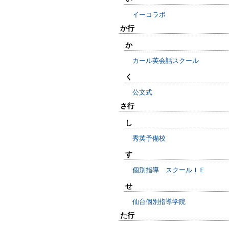
イーコラボ
か行
か
カール英会話スクール
く
公文式
さ行
し
秀英予備校
す
個別指導 スクールＩＥ
せ
仙台個別指導学院
た行