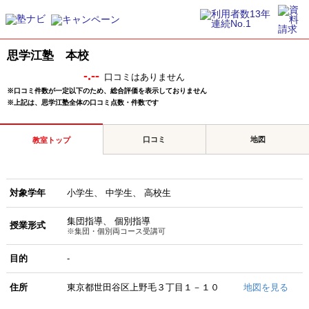
思学江塾 本校
-.--
口コミはありません
※口コミ件数が一定以下のため、総合評価を表示しておりません
※上記は、思学江塾全体の口コミ点数・件数です
口コミ
地図
教室トップ
対象学年
小学生
中学生
高校生
集団指導
個別指導
授業形式
※集団・個別両コース受講可
目的
-
住所
東京都世田谷区上野毛３丁目１－１０
地図を見る