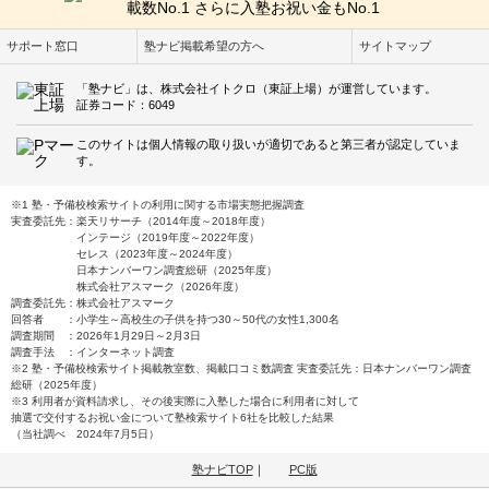
サポート窓口
塾ナビ掲載希望の方へ
サイトマップ
「塾ナビ」は、株式会社イトクロ（東証上場）が運営しています。
証券コード：6049
このサイトは個人情報の取り扱いが適切であると第三者が認定していま
す。
※1 塾・予備校検索サイトの利用に関する市場実態把握調査
実査委託先：楽天リサーチ（2014年度～2018年度）
インテージ（2019年度～2022年度）
セレス（2023年度～2024年度）
日本ナンバーワン調査総研（2025年度）
株式会社アスマーク（2026年度）
調査委託先：株式会社アスマーク
回答者 ：小学生～高校生の子供を持つ30～50代の女性1,300名
調査期間 ：2026年1月29日～2月3日
調査手法 ：インターネット調査
※2 塾・予備校検索サイト掲載教室数、掲載口コミ数調査 実査委託先：日本ナンバーワン調査
総研（2025年度）
※3 利用者が資料請求し、その後実際に入塾した場合に利用者に対して
抽選で交付するお祝い金について塾検索サイト6社を比較した結果
（当社調べ 2024年7月5日）
塾ナビTOP
｜
PC版