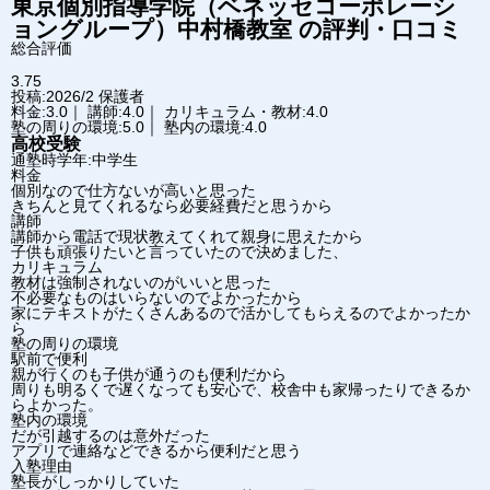
東京個別指導学院（ベネッセコーポレーシ
ョングループ）
中村橋教室
の評判・口コミ
総合評価
3.75
投稿:2026/2
保護者
料金:3.0｜ 講師:4.0｜ カリキュラム・教材:4.0
塾の周りの環境:5.0｜ 塾内の環境:4.0
高校受験
通塾時学年:中学生
料金
個別なので仕方ないが高いと思った
きちんと見てくれるなら必要経費だと思うから
講師
講師から電話で現状教えてくれて親身に思えたから
子供も頑張りたいと言っていたので決めました、
カリキュラム
教材は強制されないのがいいと思った
不必要なものはいらないのでよかったから
家にテキストがたくさんあるので活かしてもらえるのでよかったか
ら
塾の周りの環境
駅前で便利
親が行くのも子供が通うのも便利だから
周りも明るくで遅くなっても安心で、校舎中も家帰ったりできるか
らよかった。
塾内の環境
だが引越するのは意外だった
アプリで連絡などできるから便利だと思う
入塾理由
塾長がしっかりしていた