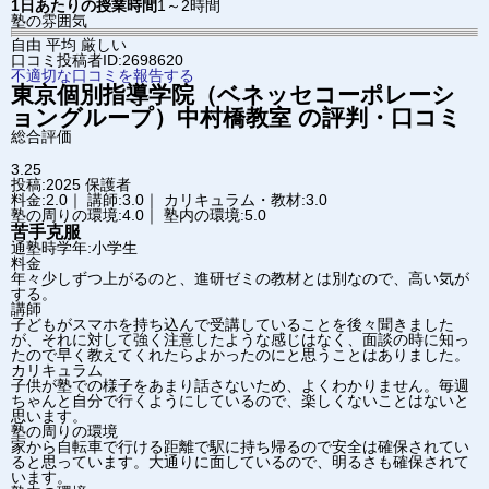
1日あたりの授業時間
1～2時間
塾の雰囲気
自由
平均
厳しい
口コミ投稿者ID:2698620
不適切な口コミを報告する
東京個別指導学院（ベネッセコーポレーシ
ョングループ）
中村橋教室
の評判・口コミ
総合評価
3.25
投稿:2025
保護者
料金:2.0｜ 講師:3.0｜ カリキュラム・教材:3.0
塾の周りの環境:4.0｜ 塾内の環境:5.0
苦手克服
通塾時学年:小学生
料金
年々少しずつ上がるのと、進研ゼミの教材とは別なので、高い気が
する。
講師
子どもがスマホを持ち込んで受講していることを後々聞きました
が、それに対して強く注意したような感じはなく、面談の時に知っ
たので早く教えてくれたらよかったのにと思うことはありました。
カリキュラム
子供が塾での様子をあまり話さないため、よくわかりません。毎週
ちゃんと自分で行くようにしているので、楽しくないことはないと
思います。
塾の周りの環境
家から自転車で行ける距離で駅に持ち帰るので安全は確保されてい
ると思っています。大通りに面しているので、明るさも確保されて
います。