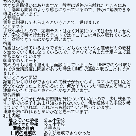
塾内の環境
大きな道路沿いにありますが、教室は道路から離れたところにあ
り、部屋も防音のような感じになっているので、静かに勉強できる
環境だと思います。
入塾理由
個別に指導してもらえるということで、選びました
定期テスト
まだ小学生なので、定期テストはなく対策についてはわかりません
が、学校で時々行われるテストではそこそこの点数を取れているの
で、対策できてるのかなと思います。
宿題
宿題は少し出ているようですが、どちらかというと進研ゼミの教材
を進めていく形になっているので、できなくてもまた予定を立て直
す形になっています
家庭でのサポート
初めのうちは送り迎えをし面談もしていました。LINEでのやり取り
もでき受講態度に問題があった時は LINE で連絡を取ることもでき
ました。
良いところや要望
頻繁にやり取りができないので様子が分からず、スマホの使用など
気づかなかったことがあるので、何かそういった問題がある時には
連絡をいただけると良かったかなと思います。
総合評価
思ったように子供が学習習慣が身についていないので、少し残念で
す。塾での様子もあまり知らされないので、何か連絡する手段を考
えていただければ、これからも続けたいと思っています。
連絡を密に取れると良いかなと思っています。
利用内容
通っていた学校
公立小学校
進学できた学校
公立小学校
通塾の目的
苦手克服
目的の達成度
あまり達成できなかった