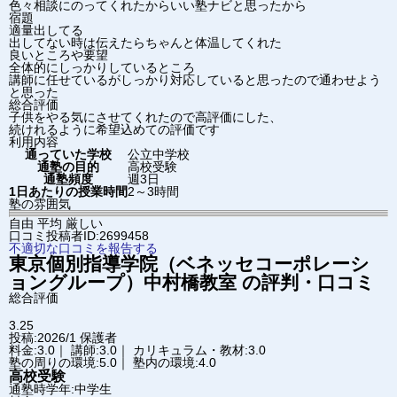
色々相談にのってくれたからいい塾ナビと思ったから
宿題
適量出してる
出してない時は伝えたらちゃんと体温してくれた
良いところや要望
全体的にしっかりしているところ
講師に任せているがしっかり対応していると思ったので通わせよう
と思った
総合評価
子供をやる気にさせてくれたので高評価にした、
続けれるように希望込めての評価です
利用内容
通っていた学校
公立中学校
通塾の目的
高校受験
通塾頻度
週3日
1日あたりの授業時間
2～3時間
塾の雰囲気
自由
平均
厳しい
口コミ投稿者ID:2699458
不適切な口コミを報告する
東京個別指導学院（ベネッセコーポレーシ
ョングループ）
中村橋教室
の評判・口コミ
総合評価
3.25
投稿:2026/1
保護者
料金:3.0｜ 講師:3.0｜ カリキュラム・教材:3.0
塾の周りの環境:5.0｜ 塾内の環境:4.0
高校受験
通塾時学年:中学生