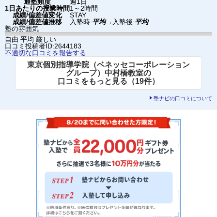
通塾頻度
週1日
1日あたりの授業時間
1～2時間
成績/偏差値変化
STAY
成績/偏差値推移
入塾時:
平均
→
入塾後:
平均
塾の雰囲気
自由
平均
厳しい
口コミ投稿者ID:2644183
不適切な口コミを報告する
東京個別指導学院（ベネッセコーポレーション
グループ）中村橋教室の
口コミをもっと見る（19件）
塾ナビの口コミについて