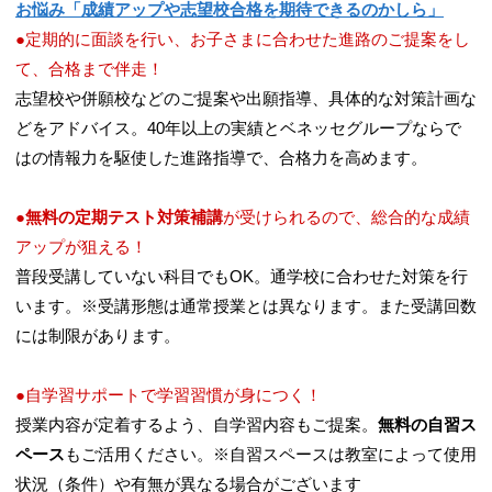
お悩み「成績アップや志望校合格を期待できるのかしら」
●定期的に面談を行い、お子さまに合わせた進路のご提案をし
て、合格まで伴走！
志望校や併願校などのご提案や出願指導、具体的な対策計画な
どをアドバイス。40年以上の実績とベネッセグループならで
はの情報力を駆使した進路指導で、合格力を高めます。
●
無料の定期テスト対策補講
が受けられるので、総合的な成績
アップが狙える！
普段受講していない科目でもOK。通学校に合わせた対策を行
います。※受講形態は通常授業とは異なります。また受講回数
には制限があります。
●自学習サポートで学習習慣が身につく！​
授業内容が定着するよう、自学習内容もご提案。
無料の自習ス
ペース
もご活用ください。※自習スペースは教室によって使用
状況（条件）や有無が異なる場合がございます