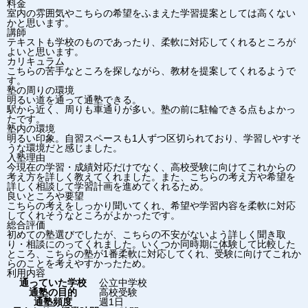
料金
室内の雰囲気やこちらの希望をふまえた学習提案としては高くない
かと思います。
講師
テキストも学校のものであったり、柔軟に対応してくれるところが
よいと思います。
カリキュラム
こちらの苦手なところを探しながら、教材を提案してくれるようで
す。
塾の周りの環境
明るい道を通って通塾できる。
駅から近く、周りも車通りが多い。塾の前に駐輪できる点もよかっ
たです。
塾内の環境
明るい印象。自習スペースも1人ずつ区切られており、学習しやすそ
うな環境だと感じました。
入塾理由
今現在の学習・成績対応だけでなく、高校受験に向けてこれからの
考え方を詳しく教えてくれました。また、こちらの考え方や希望を
詳しく相談して学習計画を進めてくれるため。
良いところや要望
こちらの考えをしっかり聞いてくれ、希望や学習内容を柔軟に対応
してくれそうなところがよかったです。
総合評価
初めての塾選びでしたが、こちらの不安がないよう詳しく聞き取
り・相談にのってくれました。いくつか同時期に体験して比較した
ところ、こちらの塾が1番柔軟に対応してくれ、受験に向けてこれか
らのことを考えやすかったため。
利用内容
通っていた学校
公立中学校
通塾の目的
高校受験
通塾頻度
週1日