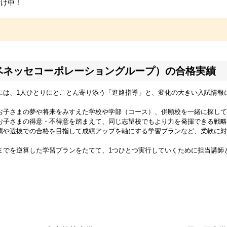
付け中！
ベネッセコーポレーショングループ）の合格実績
には、1人ひとりにとことん寄り添う「進路指導」と、変化の大きい入試情報
お子さまの夢や将来をみすえた学校や学部（コース）、併願校を一緒に探して
お子さまの得意・不得意を踏まえて、同じ志望校でもより力を発揮できる戦略
薦や選抜での合格を目指して成績アップを軸にする学習プランなど、柔軟に対
までを逆算した学習プランをたてて、1つひとつ実行していくために担当講師