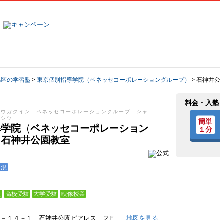
塾名で探す
ランキング
口コミ
馬区の学習塾
>
東京個別指導学院（ベネッセコーポレーショングループ）
>
石神井公
料金・入塾
ドウガクイン ベネッセコーポレーショングループ シャ
ウシツ
導学院（ベネッセコーポレーション
 石神井公園教室
浪
校
高校受験
大学受験
映像授業
２－１４－１ 石神井公園ピアレス ２Ｆ
地図を見る