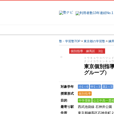
地域で探す
塾・学習塾TOP
>
東京都の学習塾
>
練
個別指導 練馬区 3位
トウキョウコベツシ
クジイコウエンキョ
東京個別指
グループ）
対象学年
小1～6
中1～3
高1～3
授業形式
個別指導
目的
中学受験
公立中高一貫
最寄り駅
西武池袋線 石神井公園
住所
東京都練馬区石神井町