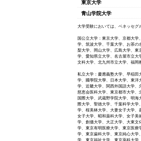
東京大学
青山学院大学
大学受験においては、ベネッセグ
国公立大学：東京大学、京都大学
学、筑波大学、千葉大学、お茶の
梨大学、岡山大学、広島大学、東
学、愛知県立大学、名古屋市立大
文科大学、北九州市立大学、福岡
私立大学：慶應義塾大学、早稲田
学、國學院大學、日本大学、東洋
学、近畿大学、関西外国語大学、
慈恵会医科大学、東京都市大学、
国際大学、武蔵野学院大学、明海
際大学、聖徳大学、千葉科学大学
学、桜美林大学、大妻女子大学、
女子大学、昭和薬科大学、女子美
学、創価大学、大正大学、大東文
学、東京有明医療大学、東京医療
学、東京歯科大学、東京純心大学
学、東京福祉大学、東京薬科大学