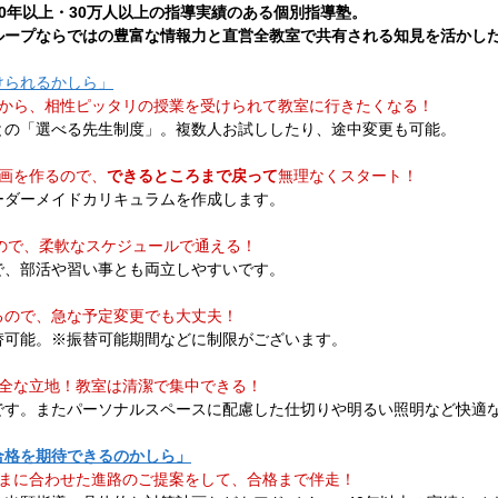
0年以上・30万人以上の指導実績のある個別指導塾。​
ループならではの豊富な情報力と直営全教室で共有される知見を活かし
けられるかしら」
から、相性ピッタリの授業を受けられて教室に行きたくなる！
との「選べる先生制度」。複数人お試ししたり、途中変更も可能。
画を作るので、
できるところまで戻って
無理なくスタート！
ーダーメイドカリキュラムを作成します。
ので、柔軟なスケジュールで通える！
で、部活や習い事とも両立しやすいです。
るので、急な予定変更でも大丈夫！
替可能。※振替可能期間などに制限がございます。
安全な立地！教室は清潔で集中できる！
です。またパーソナルスペースに配慮した仕切りや明るい照明など快適
合格を期待できるのかしら」
さまに合わせた進路のご提案をして、合格まで伴走！