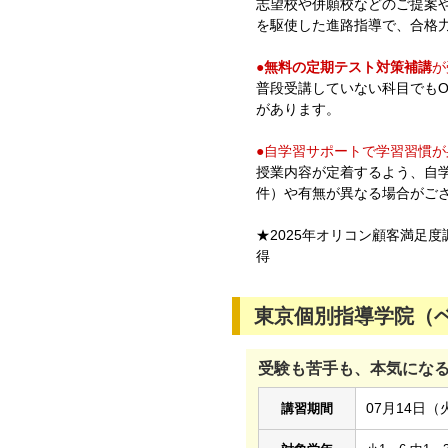
志望校や併願校などのご提案
を駆使した進路指導で、合格
●
無料の定期テスト対策補講
が
普段受講していない科目でも
があります。
●自学習サポートで学習習慣が
授業内容が定着するよう、自
件）や有無が異なる場合がご
★2025年オリコン顧客満足
得
東京個別指導学院（ベ
受験も苦手も、本気にな
07月14日（
講習期間