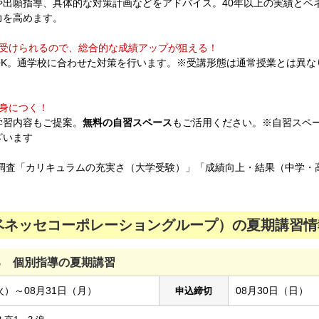
や出願指導、具体的な対策計画などをアドバイス。40年以上の実績とベ
力を高めます。
受けられるので、総合的な成績アップが狙える！
OK。通学校に合わせた対策を行います。※受講形態は通常授業とは異な
身につく！​
学習内容もご提案。
無料の自習スペース
もご活用ください。※自習スペ
ざいます
度調査「カリキュラムの充実さ（大学受験）」「成績向上・結果（中学・
ネッセコーポレーショングループ）の夏期講習情報
る 個別指導の夏期講習
火）～08月31日（月）
08月30日（日）
申込締切