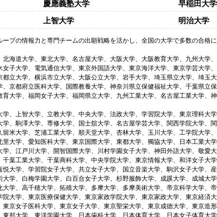
慶應義塾大学
早稲田大学
上智大学
明治大学
ループの情報力と専門チームの出願戦略を活かし、全国の大学で多数の合格に
、北海道大学、東北大学、名古屋大学、大阪大学、大阪教育大学、九州大学、
水女子大学、電気通信大学、東京外国語大学、東京海洋大学、東京学芸大学、
京都立大学、横浜市立大学、大阪公立大学、岩手大学、埼玉県立大学、埼玉大
学、京都府立医科大学、国際教養大学、神奈川県立保健福祉大学、千葉県立保
教育大学、福岡女子大学、福岡県立大学、九州工業大学、名古屋工業大学、神
大学、上智大学、立教大学、中央大学、法政大学、学習院大学、東京理科大学
大学、駒澤大学、専修大学、国士舘大学、名古屋学芸大学、関西学院大学、関
久留米大学、芝浦工業大学、順天堂大学、杏林大学、玉川大学、工学院大学、
北里大学、愛知医科大学、東京国際大学、東都大学、獨協大学、日本工業大学
大学、江戸川大学、開智国際大学、川村学園女子大学、神田外語大学、敬愛大
、千葉工業大学、千葉商科大学、中央学院大学、東京情報大学、和洋女子大学
嘉悦大学、学習院女子大学、共立女子大学、国立音楽大学、駒沢女子大学、産
術大学、白梅学園大学、白百合女子大学、杉野服飾大学、成蹊大学、成城大学
化大学、高千穂大学、拓殖大学、多摩大学、多摩美術大学、帝京科学大学、帝
学院大学、東京医療保健大学、東京家政学院大学、東京家政大学、東京経済大
、東京女子医科大学、東京女子大学、東京聖栄大学、東京成徳大学、東京造形
、東邦大学、東洋学園大学、日本歯科大学、日本体育大学、日本女子体育大学