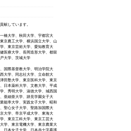
貢献しています。
一橋大学、秋田大学、宇都宮大
東京農工大学、横浜国立大学、山
学、東京芸術大学、愛知教育大
健医療大学、長岡造形大学、都留
戸大学、茨城大学
、国際基督教大学、明治学院大
西大学、同志社大学、立命館大
津田塾大学、東京医科大学、東京
、日本薬科大学、文教大学、平成
学、秀明大学、淑徳大学、城西国
、亜細亜大学、跡見学園女子大
業能率大学、実践女子大学、昭和
、聖心女子大学、聖路加国際大
京大学、帝京平成大学、東海大
学、東京工科大学、東京工芸大
大学、東京電機大学、東京農業大
、日本女子大学、日本赤十字看護