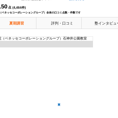
.50
点
(
4,464
件)
（ベネッセコーポレーショングループ）全体の口コミ点数・件数です
夏期講習
評判・口コミ
塾インタビュ