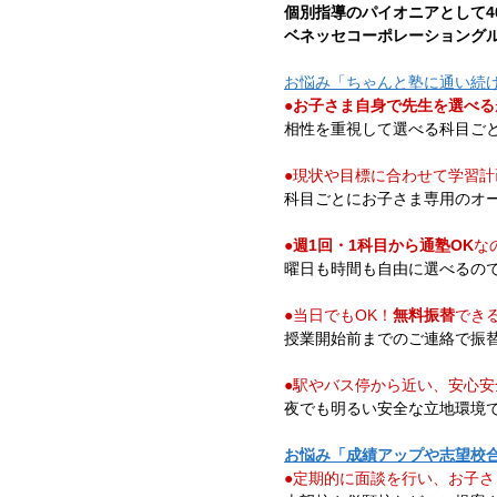
個別指導のパイオニアとして4
ベネッセコーポレーショング
お悩み「ちゃんと塾に通い続
●
お子さま自身で先生を選べる
相性を重視して選べる科目ご
●現状や目標に合わせて学習計
科目ごとにお子さま専用のオ
●
週1回・1科目から通塾OK
な
曜日も時間も自由に選べるの
●当日でもOK！
無料振替
でき
授業開始前までのご連絡で振
●駅やバス停から近い、安心
夜でも明るい安全な立地環境
お悩み「成績アップや志望校
●定期的に面談を行い、お子