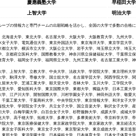
慶應義塾大学
早稲田大学
上智大学
明治大学
ループの情報力と専門チームの出願戦略を活かし、全国の大学で多数の合格に
、北海道大学、東北大学、名古屋大学、大阪大学、大阪教育大学、九州大学、
水女子大学、電気通信大学、東京外国語大学、東京海洋大学、東京学芸大学、
京都立大学、横浜市立大学、大阪公立大学、岩手大学、埼玉県立大学、埼玉大
学、京都府立医科大学、国際教養大学、神奈川県立保健福祉大学、千葉県立保
教育大学、福岡女子大学、福岡県立大学、九州工業大学、名古屋工業大学、神
大学、上智大学、立教大学、中央大学、法政大学、学習院大学、東京理科大学
大学、駒澤大学、専修大学、国士舘大学、名古屋学芸大学、関西学院大学、関
久留米大学、芝浦工業大学、順天堂大学、杏林大学、玉川大学、工学院大学、
北里大学、愛知医科大学、東京国際大学、東都大学、獨協大学、日本工業大学
大学、江戸川大学、開智国際大学、川村学園女子大学、神田外語大学、敬愛大
、千葉工業大学、千葉商科大学、中央学院大学、東京情報大学、和洋女子大学
嘉悦大学、学習院女子大学、共立女子大学、国立音楽大学、駒沢女子大学、産
術大学、白梅学園大学、白百合女子大学、杉野服飾大学、成蹊大学、成城大学
化大学、高千穂大学、拓殖大学、多摩大学、多摩美術大学、帝京科学大学、帝
学院大学、東京医療保健大学、東京家政学院大学、東京家政大学、東京経済大
、東京女子医科大学、東京女子大学、東京聖栄大学、東京成徳大学、東京造形
、東邦大学、東洋学園大学、日本歯科大学、日本体育大学、日本女子体育大学