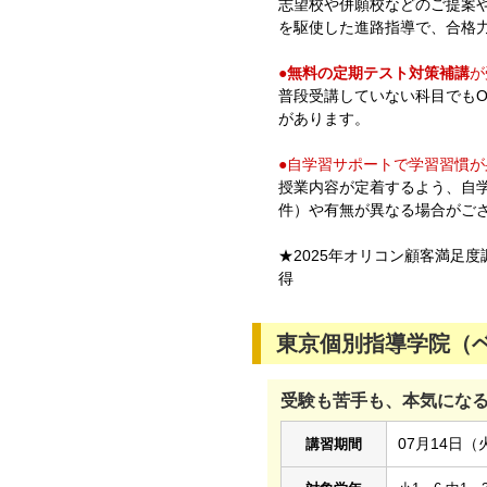
志望校や併願校などのご提案
を駆使した進路指導で、合格
●
無料の定期テスト対策補講
が
普段受講していない科目でも
があります。
●自学習サポートで学習習慣が
授業内容が定着するよう、自
件）や有無が異なる場合がご
★2025年オリコン顧客満足
得
東京個別指導学院（ベ
受験も苦手も、本気にな
07月14日（
講習期間