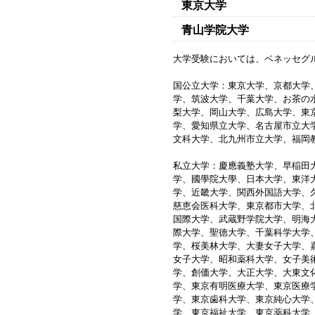
東京大学
青山学院大学
大学受験においては、ベネッセグ
国公立大学：東京大学、京都大学
学、筑波大学、千葉大学、お茶の
梨大学、岡山大学、広島大学、東
学、愛知県立大学、名古屋市立大
文科大学、北九州市立大学、福岡
私立大学：慶應義塾大学、早稲田
学、國學院大學、日本大学、東洋
学、近畿大学、関西外国語大学、
慈恵会医科大学、東京都市大学、
国際大学、武蔵野学院大学、明海
際大学、聖徳大学、千葉科学大学
学、桜美林大学、大妻女子大学、
女子大学、昭和薬科大学、女子美
学、創価大学、大正大学、大東文
学、東京有明医療大学、東京医療
学、東京歯科大学、東京純心大学
学、東京福祉大学、東京薬科大学