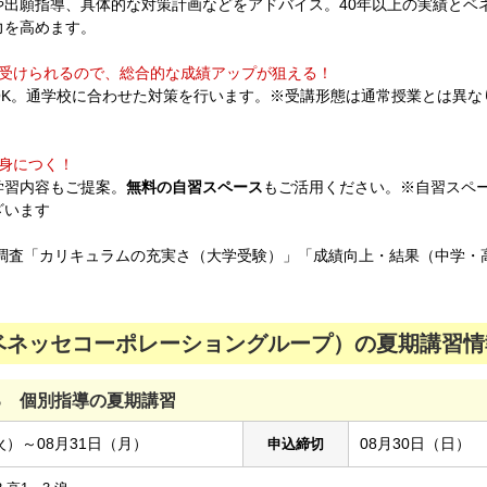
や出願指導、具体的な対策計画などをアドバイス。40年以上の実績とベ
力を高めます。
受けられるので、総合的な成績アップが狙える！
OK。通学校に合わせた対策を行います。※受講形態は通常授業とは異な
身につく！​
学習内容もご提案。
無料の自習スペース
もご活用ください。※自習スペ
ざいます
度調査「カリキュラムの充実さ（大学受験）」「成績向上・結果（中学・
ネッセコーポレーショングループ）の夏期講習情報
る 個別指導の夏期講習
火）～08月31日（月）
08月30日（日）
申込締切