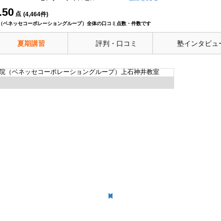
.50
点
(
4,464
件)
（ベネッセコーポレーショングループ）全体の口コミ点数・件数です
夏期講習
評判・口コミ
塾インタビュ