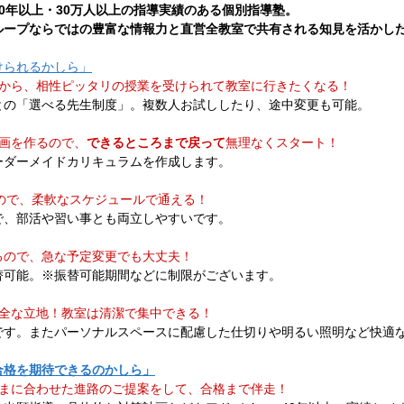
0年以上・30万人以上の指導実績のある個別指導塾。​
ループならではの豊富な情報力と直営全教室で共有される知見を活かし
けられるかしら」
から、相性ピッタリの授業を受けられて教室に行きたくなる！
との「選べる先生制度」。複数人お試ししたり、途中変更も可能。
画を作るので、
できるところまで戻って
無理なくスタート！
ーダーメイドカリキュラムを作成します。
ので、柔軟なスケジュールで通える！
で、部活や習い事とも両立しやすいです。
るので、急な予定変更でも大丈夫！
替可能。※振替可能期間などに制限がございます。
安全な立地！教室は清潔で集中できる！
です。またパーソナルスペースに配慮した仕切りや明るい照明など快適
合格を期待できるのかしら」
さまに合わせた進路のご提案をして、合格まで伴走！