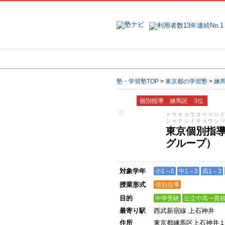
地域で探す
塾・学習塾TOP
>
東京都の学習塾
>
練
個別指導 練馬区 3位
トウキョウコベツシ
シャクジイキョウシ
東京個別指
グループ）
対象学年
小1～6
中1～3
高1～3
授業形式
個別指導
目的
中学受験
公立中高一貫
最寄り駅
西武新宿線 上石神井
住所
東京都練馬区上石神井