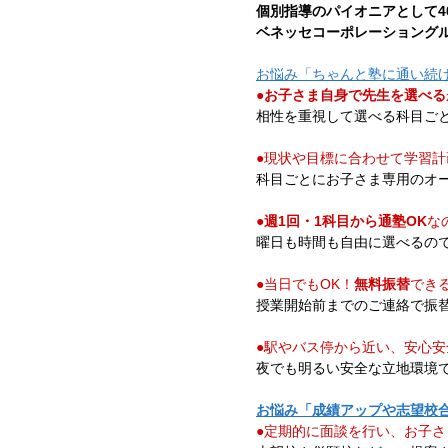
個別指導のパイオニアとして4
ベネッセコーポレーショング
お悩み「ちゃんと塾に通い続
●
お子さま自身で先生を選べる
相性を重視して選べる科目ご
●現状や目標に合わせて学習計
科目ごとにお子さま専用のオ
●
週1回・1科目から通塾OK
な
曜日も時間も自由に選べるの
●当日でもOK！
無料振替
でき
授業開始前までのご連絡で振
●駅やバス停から近い、安心
夜でも明るい安全な立地環境
お悩み「成績アップや志望校
●定期的に面談を行い、お子