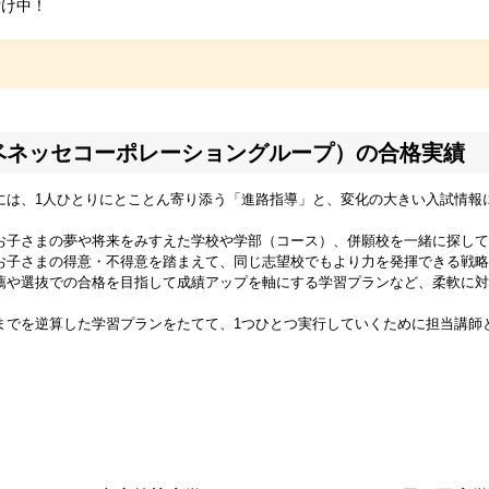
付け中！
ベネッセコーポレーショングループ）の合格実績
には、1人ひとりにとことん寄り添う「進路指導」と、変化の大きい入試情報
お子さまの夢や将来をみすえた学校や学部（コース）、併願校を一緒に探して
お子さまの得意・不得意を踏まえて、同じ志望校でもより力を発揮できる戦略
薦や選抜での合格を目指して成績アップを軸にする学習プランなど、柔軟に対
までを逆算した学習プランをたてて、1つひとつ実行していくために担当講師