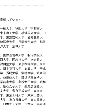
貢献しています。
一橋大学、秋田大学、宇都宮大
東京農工大学、横浜国立大学、山
学、東京芸術大学、愛知教育大
健医療大学、長岡造形大学、都留
戸大学、茨城大学
、国際基督教大学、明治学院大
西大学、同志社大学、立命館大
津田塾大学、東京医科大学、東京
、日本薬科大学、文教大学、平成
学、秀明大学、淑徳大学、城西国
、亜細亜大学、跡見学園女子大
業能率大学、実践女子大学、昭和
、聖心女子大学、聖路加国際大
京大学、帝京平成大学、東海大
学、東京工科大学、東京工芸大
大学、東京電機大学、東京農業大
、日本女子大学、日本赤十字看護