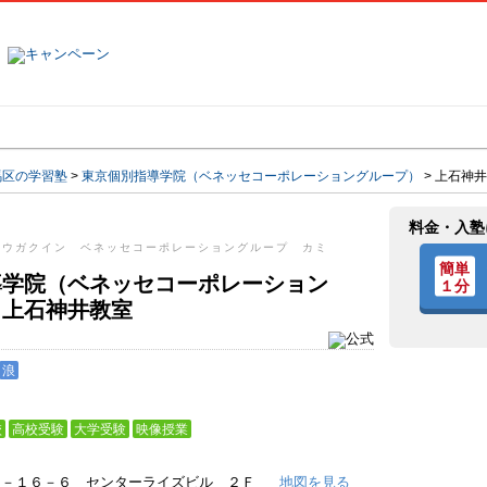
塾名で探す
ランキング
口コミ
馬区の学習塾
>
東京個別指導学院（ベネッセコーポレーショングループ）
>
上石神井
料金・入塾
ドウガクイン ベネッセコーポレーショングループ カミ
ツ
導学院（ベネッセコーポレーション
 上石神井教室
浪
校
高校受験
大学受験
映像授業
１－１６－６ センターライズビル ２Ｆ
地図を見る