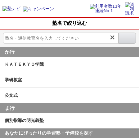
塾名で絞り込む
×
か行
ＫＡＴＥＫＹＯ学院
学研教室
公文式
ま行
個別指導の明光義塾
あなたにぴったりの学習塾・予備校を探す