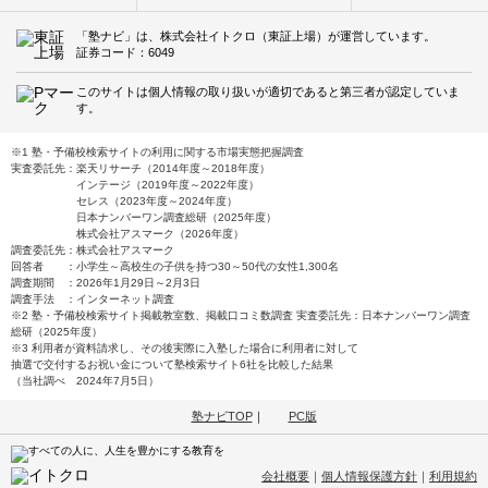
「塾ナビ」は、株式会社イトクロ（東証上場）が運営しています。
証券コード：6049
このサイトは個人情報の取り扱いが適切であると第三者が認定していま
す。
※1 塾・予備校検索サイトの利用に関する市場実態把握調査
実査委託先：楽天リサーチ（2014年度～2018年度）
インテージ（2019年度～2022年度）
セレス（2023年度～2024年度）
日本ナンバーワン調査総研（2025年度）
株式会社アスマーク（2026年度）
調査委託先：株式会社アスマーク
回答者 ：小学生～高校生の子供を持つ30～50代の女性1,300名
調査期間 ：2026年1月29日～2月3日
調査手法 ：インターネット調査
※2 塾・予備校検索サイト掲載教室数、掲載口コミ数調査 実査委託先：日本ナンバーワン調査
総研（2025年度）
※3 利用者が資料請求し、その後実際に入塾した場合に利用者に対して
抽選で交付するお祝い金について塾検索サイト6社を比較した結果
（当社調べ 2024年7月5日）
塾ナビTOP
｜
PC版
会社概要
｜
個人情報保護方針
｜
利用規約