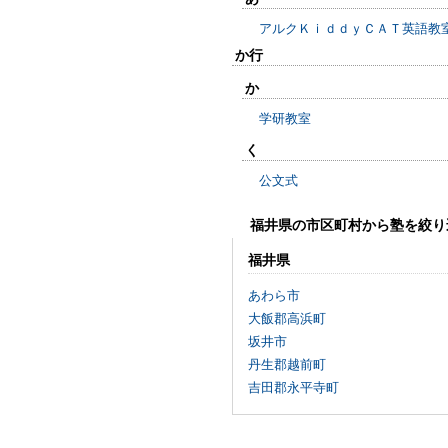
アルクＫｉｄｄｙＣＡＴ英語教
か行
か
学研教室
く
公文式
福井県の市区町村から塾を絞り
福井県
あわら市
大飯郡高浜町
坂井市
丹生郡越前町
吉田郡永平寺町