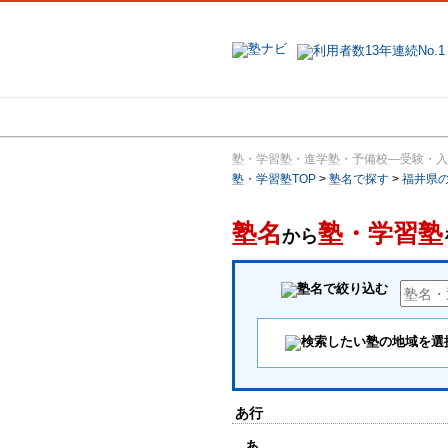
地域で探す
塾・学習塾・進学塾・予備校―受験・入
塾・学習塾TOP
>
塾名で探す
>
福井県
塾名
塾・学習塾
から
あ行
あ