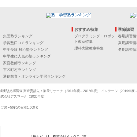
おすすめ特集
季節講習
集団塾ランキング
プログラミング・ロボッ
春期講習情
ト教室特集
学習塾口コミランキング
夏期講習情
理科実験教室特集
中学受験 対応塾ランキング
冬期講習情
中学生に人気の塾ランキング
家庭教師ランキング
市区町村ランキング
通信教育・オンライン学習ランキング
態把握調査 実査委託先：楽天リサーチ（2014年度～2018年度） インテージ（2019年度～20
式会社アスマーク（2026年度）
～50代の女性1,300名
「塾ナビ」は、株式会社イトクロ（東