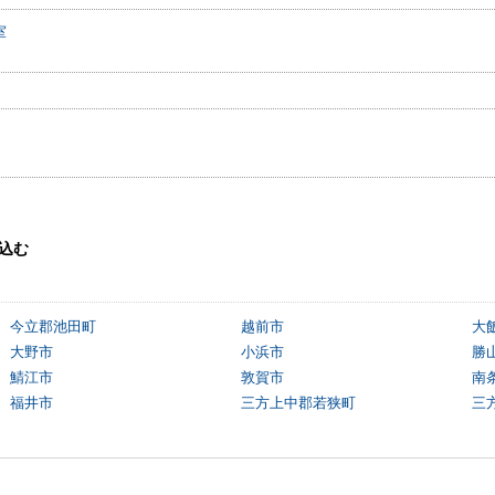
室
込む
今立郡池田町
越前市
大
大野市
小浜市
勝
鯖江市
敦賀市
南
福井市
三方上中郡若狭町
三