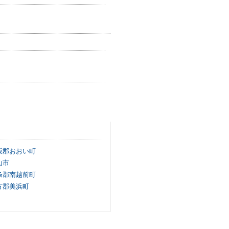
飯郡おおい町
山市
条郡南越前町
方郡美浜町