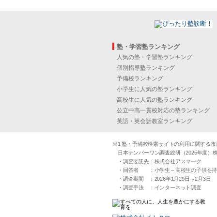
塾・学習塾ランキング
人気の塾・学習塾ランキング
個別指導塾ランキング
予備校ランキング
小学生に人気の塾ランキング
高校生に人気の塾ランキング
公立中高一貫校対応の塾ランキング
英語・英会話教室ランキング
※1 塾・予備校検索サイトの利用に関する市場実
日本ナンバーワン調査総研（2025年度）株
・調査委託先：株式会社アスマーク
・回答者 ：小学生～高校生の子供を持つ30
・調査期間 ：2026年1月29日～2月3日
・調査手法 ：インターネット調査