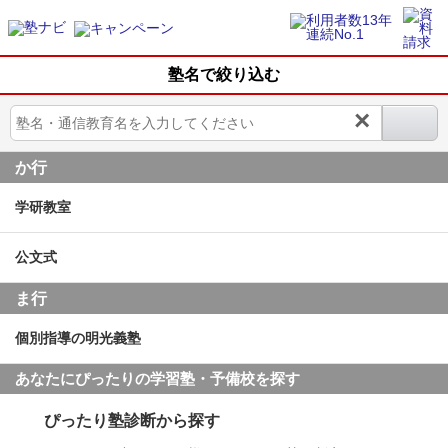
塾名で絞り込む
×
か行
学研教室
公文式
ま行
個別指導の明光義塾
あなたにぴったりの学習塾・予備校を探す
ぴったり塾診断から探す