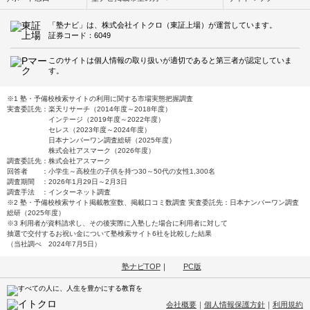
「塾ナビ」は、株式会社イトクロ（東証上場）が運営しています。
証券コード：6049
このサイトは個人情報の取り扱いが適切であると第三者が認定していま
す。
※1 塾・予備校検索サイトの利用に関する市場実態把握調査
実査委託先：楽天リサーチ（2014年度～2018年度）
インテージ（2019年度～2022年度）
セレス（2023年度～2024年度）
日本ナンバーワン調査総研（2025年度）
株式会社アスマーク（2026年度）
調査委託先：株式会社アスマーク
回答者 ：小学生～高校生の子供を持つ30～50代の女性1,300名
調査期間 ：2026年1月29日～2月3日
調査手法 ：インターネット調査
※2 塾・予備校検索サイト掲載教室数、掲載口コミ数調査 実査委託先：日本ナンバーワン調査
総研（2025年度）
※3 利用者が資料請求し、その後実際に入塾した場合に利用者に対して
抽選で交付するお祝い金について塾検索サイト6社を比較した結果
（当社調べ 2024年7月5日）
塾ナビTOP
｜
PC版
会社概要
｜
個人情報保護方針
｜
利用規約