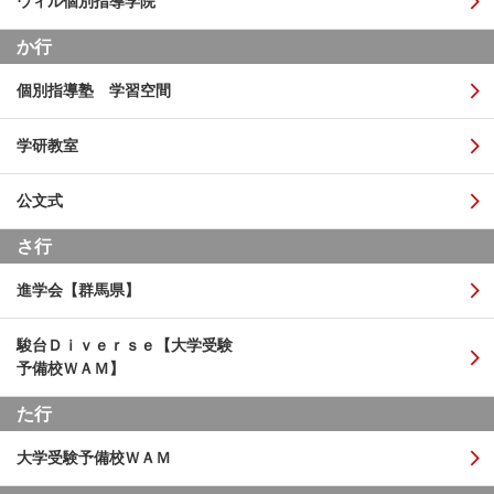
ウィル個別指導学院
か行
個別指導塾 学習空間
学研教室
公文式
さ行
進学会【群馬県】
駿台Ｄｉｖｅｒｓｅ【大学受験
予備校ＷＡＭ】
た行
大学受験予備校ＷＡＭ