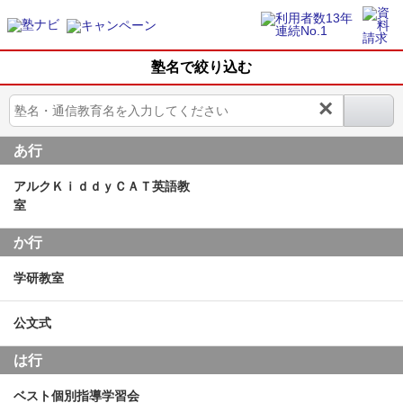
塾名で絞り込む
×
あ行
アルクＫｉｄｄｙＣＡＴ英語教
室
か行
学研教室
公文式
は行
ベスト個別指導学習会