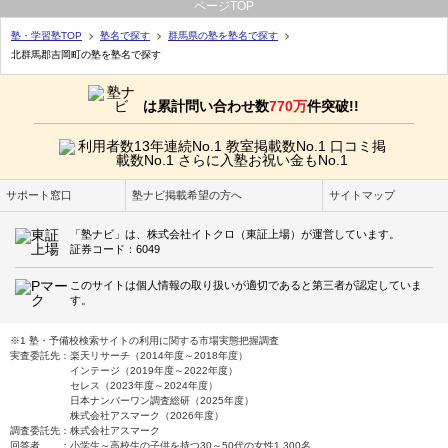
ページTOP
塾・学習塾TOP
塾名で探す
群馬県の塾を塾名で探す
北群馬郡吉岡町の塾を塾名で探す
は累計問い合わせ数
770万
件突破!!
サポート窓口
塾ナビ掲載希望の方へ
サイトマップ
「塾ナビ」は、株式会社イトクロ（東証上場）が運営しています。
証券コード：6049
このサイトは個人情報の取り扱いが適切であると第三者が認定していま
す。
※1 塾・予備校検索サイトの利用に関する市場実態把握調査
実査委託先：楽天リサーチ（2014年度～2018年度）
インテージ（2019年度～2022年度）
セレス（2023年度～2024年度）
日本ナンバーワン調査総研（2025年度）
株式会社アスマーク（2026年度）
調査委託先：株式会社アスマーク
回答者 ：小学生～高校生の子供を持つ30～50代の女性1,300名