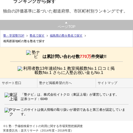
ランキングから探す
独自の評価基準に基づいた都道府県、市区町村別ランキングです。
ページTOP
塾・学習塾TOP
塾名で探す
福島県の塾を塾名で探す
相馬郡新地町の塾を塾名で探す
は累計問い合わせ数
770万
件突破!!
サポート窓口
塾ナビ掲載希望の方へ
サイトマップ
「塾ナビ」は、株式会社イトクロ（東証上場）が運営しています。
証券コード：6049
このサイトは個人情報の取り扱いが適切であると第三者が認定していま
す。
※1 塾・予備校検索サイトの利用に関する市場実態把握調査
実査委託先：楽天リサーチ（2014年度～2018年度）