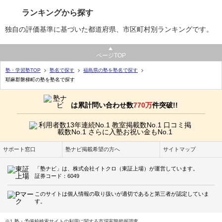
ランキングから探す
独自の評価基準に基づいた都道府県、市区町村別ランキングです。
ページTOP
塾・学習塾TOP
塾名で探す
福島県の塾を塾名で探す
耶麻郡磐梯町の塾を塾名で探す
は累計問い合わせ数
770万
件突破!!
サポート窓口
塾ナビ掲載希望の方へ
サイトマップ
「塾ナビ」は、株式会社イトクロ（東証上場）が運営しています。
証券コード：6049
このサイトは個人情報の取り扱いが適切であると第三者が認定していま
す。
※1 塾・予備校検索サイトの利用に関する市場実態把握調査