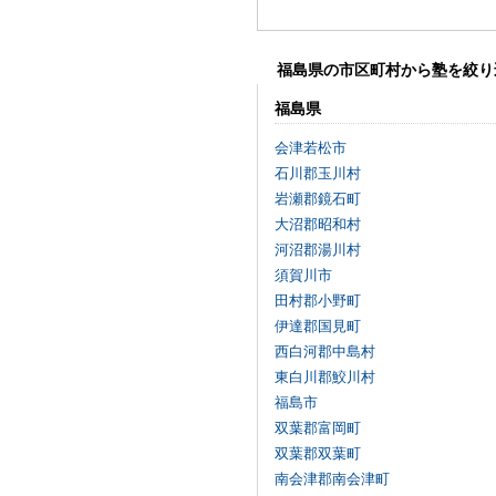
福島県の市区町村から塾を絞り
福島県
会津若松市
石川郡玉川村
岩瀬郡鏡石町
大沼郡昭和村
河沼郡湯川村
須賀川市
田村郡小野町
伊達郡国見町
西白河郡中島村
東白川郡鮫川村
福島市
双葉郡富岡町
双葉郡双葉町
南会津郡南会津町