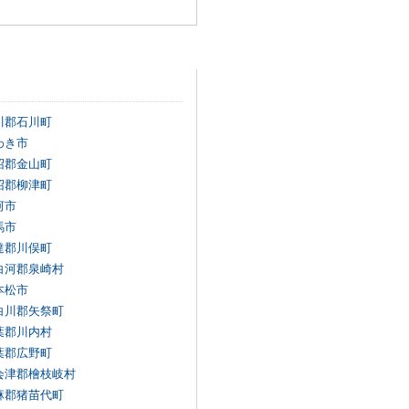
川郡石川町
わき市
沼郡金山町
沼郡柳津町
河市
馬市
達郡川俣町
白河郡泉崎村
本松市
白川郡矢祭町
葉郡川内村
葉郡広野町
会津郡檜枝岐村
麻郡猪苗代町