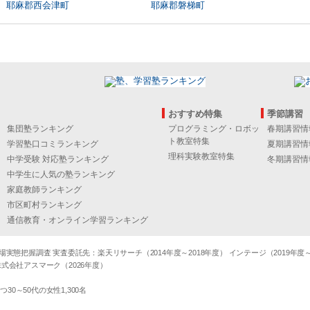
耶麻郡西会津町
耶麻郡磐梯町
おすすめ特集
季節講習
集団塾ランキング
プログラミング・ロボッ
春期講習情
ト教室特集
学習塾口コミランキング
夏期講習情
理科実験教室特集
中学受験 対応塾ランキング
冬期講習情
中学生に人気の塾ランキング
家庭教師ランキング
市区町村ランキング
通信教育・オンライン学習ランキング
態把握調査 実査委託先：楽天リサーチ（2014年度～2018年度） インテージ（2019年度～20
式会社アスマーク（2026年度）
～50代の女性1,300名