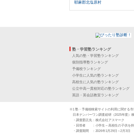
耶麻郡北塩原村
塾・学習塾ランキング
人気の塾・学習塾ランキング
個別指導塾ランキング
予備校ランキング
小学生に人気の塾ランキング
高校生に人気の塾ランキング
公立中高一貫校対応の塾ランキング
英語・英会話教室ランキング
※1 塾・予備校検索サイトの利用に関する市場実
日本ナンバーワン調査総研（2025年度）株
・調査委託先：株式会社アスマーク
・回答者 ：小学生～高校生の子供を持つ30
・調査期間 ：2026年1月29日～2月3日