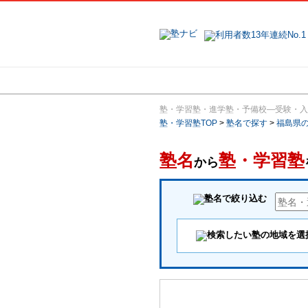
地域で探す
塾・学習塾・進学塾・予備校―受験・入
塾・学習塾TOP
>
塾名で探す
>
福島県
塾名
塾・学習塾
から