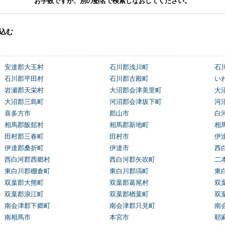
お手数ですが、別の塾名で検索しなおしてください。
込む
安達郡大玉村
石川郡浅川町
石
石川郡平田村
石川郡古殿町
い
岩瀬郡天栄村
大沼郡会津美里町
大
大沼郡三島町
河沼郡会津坂下町
河
喜多方市
郡山市
白
相馬郡飯舘村
相馬郡新地町
相
田村郡三春町
田村市
伊
伊達郡桑折町
伊達市
西
西白河郡西郷村
西白河郡矢吹町
二
東白川郡棚倉町
東白川郡塙町
東
双葉郡大熊町
双葉郡葛尾村
双
双葉郡浪江町
双葉郡楢葉町
双
南会津郡下郷町
南会津郡只見町
南
南相馬市
本宮市
耶