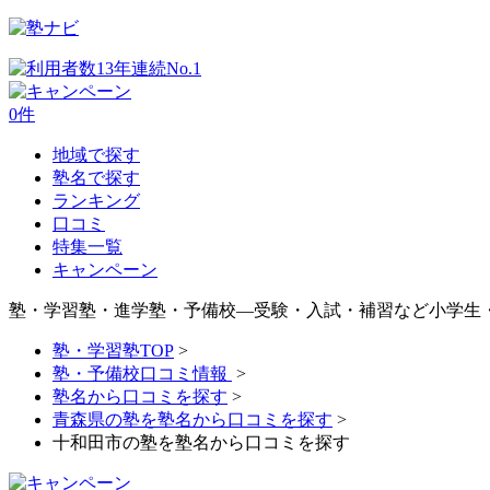
0
件
地域で探す
塾名で探す
ランキング
口コミ
特集一覧
キャンペーン
塾・学習塾・進学塾・予備校―受験・入試・補習など小学生
塾・学習塾TOP
>
塾・予備校口コミ情報
>
塾名から口コミを探す
>
青森県の塾を塾名から口コミを探す
>
十和田市の塾を塾名から口コミを探す