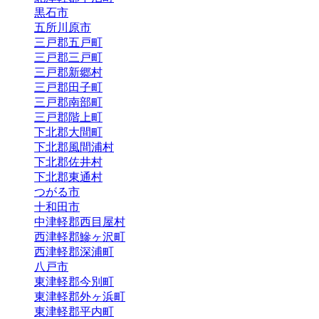
黒石市
五所川原市
三戸郡五戸町
三戸郡三戸町
三戸郡新郷村
三戸郡田子町
三戸郡南部町
三戸郡階上町
下北郡大間町
下北郡風間浦村
下北郡佐井村
下北郡東通村
つがる市
十和田市
中津軽郡西目屋村
西津軽郡鰺ヶ沢町
西津軽郡深浦町
八戸市
東津軽郡今別町
東津軽郡外ヶ浜町
東津軽郡平内町