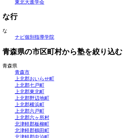
東北大進学会
な行
な
ナビ個別指導学院
青森県の市区町村から塾を絞り込む
青森県
青森市
上北郡おいらせ町
上北郡七戸町
上北郡東北町
上北郡野辺地町
上北郡横浜町
上北郡六戸町
上北郡六ヶ所村
北津軽郡板柳町
北津軽郡鶴田町
北津軽郡中泊町