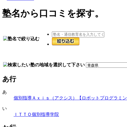
塾名
から
口コミ
を探す。
あ行
あ
個別指導Ａｘｉｓ（アクシス）【ロボットプログラミン
い
ＩＴＴＯ個別指導学院