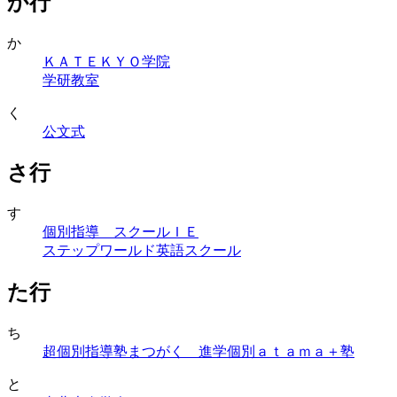
か行
か
ＫＡＴＥＫＹＯ学院
学研教室
く
公文式
さ行
す
個別指導 スクールＩＥ
ステップワールド英語スクール
た行
ち
超個別指導塾まつがく 進学個別ａｔａｍａ＋塾
と