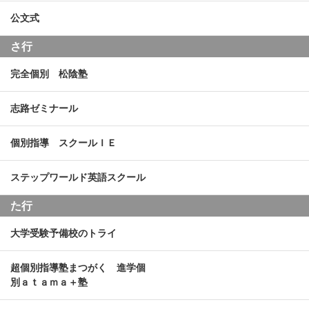
公文式
さ行
完全個別 松陰塾
志路ゼミナール
個別指導 スクールＩＥ
ステップワールド英語スクール
た行
大学受験予備校のトライ
超個別指導塾まつがく 進学個
別ａｔａｍａ＋塾