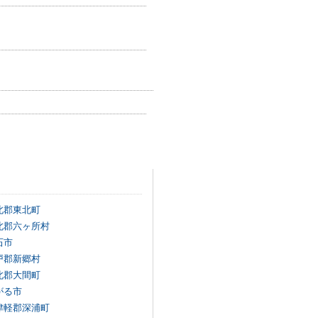
北郡東北町
北郡六ヶ所村
石市
戸郡新郷村
北郡大間町
がる市
津軽郡深浦町