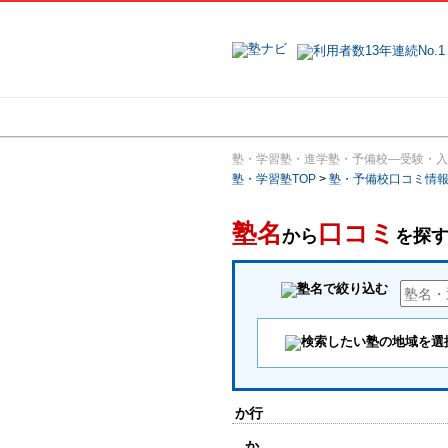
地域で探す
塾・学習塾・進学塾・予備校―受験・入
塾・学習塾TOP
>
塾・予備校口コミ情
塾名
口コミ
から
を探
か行
か