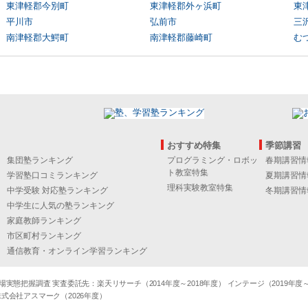
東津軽郡今別町
東津軽郡外ヶ浜町
東
平川市
弘前市
三
南津軽郡大鰐町
南津軽郡藤崎町
む
おすすめ特集
季節講習
集団塾ランキング
プログラミング・ロボッ
春期講習情
ト教室特集
学習塾口コミランキング
夏期講習情
理科実験教室特集
中学受験 対応塾ランキング
冬期講習情
中学生に人気の塾ランキング
家庭教師ランキング
市区町村ランキング
通信教育・オンライン学習ランキング
態把握調査 実査委託先：楽天リサーチ（2014年度～2018年度） インテージ（2019年度～20
式会社アスマーク（2026年度）