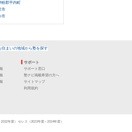
津軽郡平内町
沢市
つ市
サポート
報
サポート窓口
報
塾ナビ掲載希望の方へ
報
サイトマップ
利用規約
22年度） セレス（2023年度～2024年度）