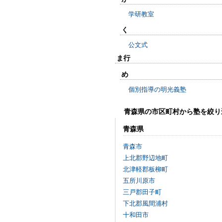
学研教室
く
公文式
ま行
め
個別指導の明光義塾
青森県の市区町村から塾を絞り
青森県
青森市
上北郡野辺地町
北津軽郡板柳町
五所川原市
三戸郡田子町
下北郡風間浦村
十和田市