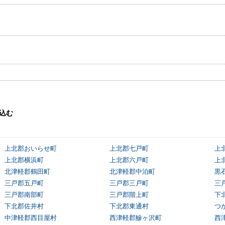
込む
上北郡おいらせ町
上北郡七戸町
上
上北郡横浜町
上北郡六戸町
上
北津軽郡鶴田町
北津軽郡中泊町
黒
三戸郡五戸町
三戸郡三戸町
三
三戸郡南部町
三戸郡階上町
下
下北郡佐井村
下北郡東通村
つ
中津軽郡西目屋村
西津軽郡鰺ヶ沢町
西