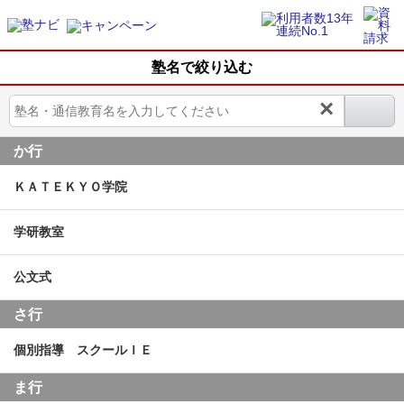
塾名で絞り込む
×
か行
ＫＡＴＥＫＹＯ学院
学研教室
公文式
さ行
個別指導 スクールＩＥ
ま行