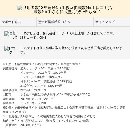
サポート窓口
塾ナビ掲載希望の方へ
サイトマップ
「塾ナビ」は、株式会社イトクロ（東証上場）が運営しています。
証券コード：6049
このサイトは個人情報の取り扱いが適切であると第三者が認定していま
す。
※1 塾・予備校検索サイトの利用に関する市場実態把握調査
実査委託先：楽天リサーチ（2014年度～2018年度）
インテージ（2019年度～2022年度）
セレス（2023年度～2024年度）
日本ナンバーワン調査総研（2025年度）
株式会社アスマーク（2026年度）
調査委託先：株式会社アスマーク
回答者 ：小学生～高校生の子供を持つ30～50代の女性1,300名
調査期間 ：2026年1月29日～2月3日
調査手法 ：インターネット調査
※2 塾・予備校検索サイト掲載教室数、掲載口コミ数調査 実査委託先：日本ナンバーワン調査
総研（2025年度）
※3 利用者が資料請求し、その後実際に入塾した場合に利用者に対して
抽選で交付するお祝い金について塾検索サイト6社を比較した結果
（当社調べ 2024年7月5日）