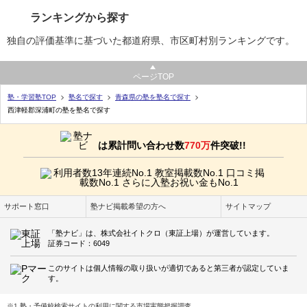
ランキングから探す
独自の評価基準に基づいた都道府県、市区町村別ランキングです。
ページTOP
塾・学習塾TOP
塾名で探す
青森県の塾を塾名で探す
西津軽郡深浦町の塾を塾名で探す
は累計問い合わせ数
770万
件突破!!
サポート窓口
塾ナビ掲載希望の方へ
サイトマップ
「塾ナビ」は、株式会社イトクロ（東証上場）が運営しています。
証券コード：6049
このサイトは個人情報の取り扱いが適切であると第三者が認定していま
す。
※1 塾・予備校検索サイトの利用に関する市場実態把握調査