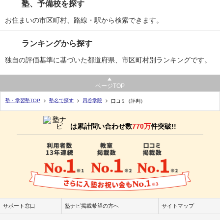
塾、予備校を探す
模擬試験の申し込みや日程調整をしました。55段階テストが
通塾の目的
大学受験
お住まいの市区町村、路線・駅から検索できます。
達成できるようにフォローして、達成した時にお祝いしまし
目的の達成度
達成できた
た。
ランキングから探す
通塾頻度
週5日以上
良いところや要望
1日あたりの授業時間
1～2時間
独自の評価基準に基づいた都道府県、市区町村別ランキングです。
試験の成績が思わしくない時に、全国の大学の入試情報を調
UP
成績/偏差値変化
べて、個別の進路指導を丁寧に何度もしてくださいました。
ページTOP
平均よりやや下
→
平均
成績/偏差値推移
入塾時:
入塾後:
塾・学習塾TOP
塾名で探す
四谷学院
口コミ（評判）
総合評価
高校2年から始めたので、55段階テストが終わるくらいで入
塾の雰囲気
は累計問い合わせ数
770万
件突破!!
試本番になってしまいました。あと1年早く始めていれば、
演習など積めてより上位の大学を狙えたと思います。
自由
平均
厳しい
利用内容
口コミ投稿者ID:2720707
不適切な口コミを報告する
通っていた学校
私立高校（難関校）
進学できた学校
私立大学（中堅/上位校）
西宮北口校の教室情報を見る
サポート窓口
塾ナビ掲載希望の方へ
サイトマップ
学部・学科
看護