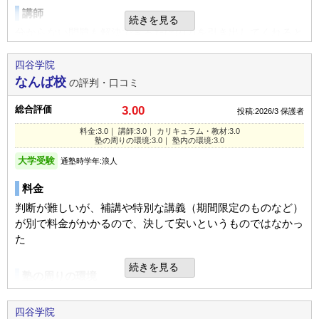
量や内容は適切だった。追われる事が多かったが、希望校を
利用内容
入塾理由
講師
考えれば適切。
続きを見る
塾の指導要領、講師のレベルなどが、子供の学習レベルに丁
分からない問題も解決できるだけの力を引き出してくれると
通っていた学校
私立高校（中堅/上位校）
度合っていると感じたから。
ころが良い
家庭でのサポート
進学できた学校
私立大学（中堅/上位校）
四谷学院
模試などの疲れた時は駅まで迎えに行っていた。
宿題
なんば校
学部・学科
工学・建築・技術
の評判・口コミ
カリキュラム
量は少し多めだが、これぐらいは許容範囲かと思う。
始まりはとても不安だったが、焦らず取りこぼしがないよう
通塾の目的
大学受験
総合評価
良いところや要望
3.00
投稿:2026/3
保護者
な感じだったので
目的の達成度
達成できた
難関校を受けることに特化している。
料金:3.0｜ 講師:3.0｜ カリキュラム・教材:3.0
利用内容
塾の周りの環境:3.0｜ 塾内の環境:3.0
通塾頻度
週5日以上
塾の周りの環境
大学受験
通っていた学校
通塾時学年:浪人
私立高校（中堅/上位校）
その他気づいたこと、感じたこと
1日あたりの授業時間
2～3時間
駅から少し歩いたところだったので、便利がよいと思う。た
特にはなく、満足をしている。リラックスできるイベントが
進学できた学校
私立高校（中堅/上位校）
料金
だ遊べるようなところも多いので、誘惑に負けそう
STAY
成績/偏差値変化
あれば、よいかもしれない。
判断が難しいが、補講や特別な講義（期間限定のものなど）
通塾の目的
大学受験
が別で料金がかかるので、決して安いというものではなかっ
平均よりやや上
→
平均よ
入塾時:
入塾後:
塾内の環境
成績/偏差値推移
通塾頻度
週3日
りやや上
総合評価
た
全体的に余分なものが置いてあるわけではないので、すっき
1日あたりの授業時間
1～2時間
本人の話しを聞く限り、合っている事もあるが、総合評価と
りした印象
続きを見る
しては高いと考える。
塾の周りの環境
塾の雰囲気
STAY
成績/偏差値変化
駅から近いのは良かったのだと思う。ただ、繁華街に近く、
入塾理由
平均よりやや上
→
平均よ
入塾時:
入塾後:
利用内容
誘惑は多かったのかもしれない。
四谷学院
成績/偏差値推移
自由
平均
厳しい
りやや上