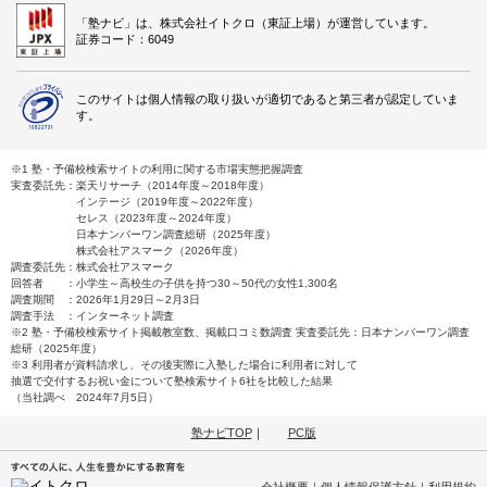
「塾ナビ」は、株式会社イトクロ（東証上場）が運営しています。
通塾の目的
大学受験
証券コード：6049
目的の達成度
やや達成できた
このサイトは個人情報の取り扱いが適切であると第三者が認定していま
通塾頻度
週4日
す。
1日あたりの授業時間
2～3時間
※1 塾・予備校検索サイトの利用に関する市場実態把握調査
UP
成績/偏差値変化
実査委託先：楽天リサーチ（2014年度～2018年度）
インテージ（2019年度～2022年度）
平均
→
平均よりやや上
成績/偏差値推移
入塾時:
入塾後:
セレス（2023年度～2024年度）
日本ナンバーワン調査総研（2025年度）
株式会社アスマーク（2026年度）
調査委託先：株式会社アスマーク
塾の雰囲気
回答者 ：小学生～高校生の子供を持つ30～50代の女性1,300名
調査期間 ：2026年1月29日～2月3日
調査手法 ：インターネット調査
自由
平均
厳しい
※2 塾・予備校検索サイト掲載教室数、掲載口コミ数調査 実査委託先：日本ナンバーワン調査
総研（2025年度）
※3 利用者が資料請求し、その後実際に入塾した場合に利用者に対して
口コミ投稿者ID:2726989
抽選で交付するお祝い金について塾検索サイト6社を比較した結果
（当社調べ 2024年7月5日）
不適切な口コミを報告する
塾ナビTOP
｜
PC版
柏校の教室情報を見る
会社概要
｜
個人情報保護方針
｜
利用規約