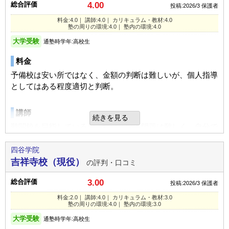
結果、進学できたのでヨシだと思っている。コロナ禍でもあ
通っていた学校
公立高校（難関校）
総合評価
4.00
投稿:2026/3
保護者
入塾理由
り、生徒も罹患する状況でフォローしていただけた
進学できた学校
公立高校（難関校）
料金:4.0｜ 講師:4.0｜ カリキュラム・教材:4.0
医学部を目指にあたり、的確な指導内容と面談した先生がす
宿題
塾の周りの環境:4.0｜ 塾内の環境:4.0
ごく子供のヤル気を引き出してくれた
通塾の目的
基礎学力向上
塾の周りの環境
自宅学習の課題については、妻が把握していると思う。
大学受験
通塾時学年:高校生
学習している姿勢はあるが、効率が良いかは不明。
駅から近く、通信高校もある文教地区でもあり、とくに問題
目的の達成度
やや達成できた
良いところや要望
料金
はなかった。パーキングもあり見学時にも問題がなかった。
通塾頻度
週3日
担任先生がすごく親身になってくれました
予備校は安い所ではなく、金額の判断は難しいが、個人指導
良いところや要望
塾とのコミュニケーションもzoomでできたりわざわざ行か
としてはある程度適切と判断。
1日あたりの授業時間
1～2時間
塾内の環境
資料の受領やその時間帯についての齟齬があるようで、妻が
なくてもお話できる機会が作れたのは良かったです
イライラしているときが多々ある。
UP
他の予備校を見ていないので比較出来ないが、ザ予備校と言
成績/偏差値変化
講師
しょっちゅう電話で担当者とやりあっていた時がある。
う雰囲気ではあった。
続きを見る
平均よりやや上
→
上位
成績/偏差値推移
入塾時:
入塾後:
総合評価
難関校を目指しているので解いている問題は難しく、自分で
学校の成績を伸ばしたい！苦手な教科だけを個別に教わりた
はやりきれないが、わかりやすく説明してくれている。
総合評価
入塾理由
い！大手の講習講義が苦手！という方にはオススメです
四谷学院
塾の雰囲気
まあ、他の予備校に通わせたことがないので、比べようがな
現役の時は家庭教師だったが浪人になった。本人が選んで、
吉祥寺校（現役）
の評判・口コミ
カリキュラム
いのだが、成績は下がってはいないので、こんなものかと。
通いたいと希望してきた。
利用内容
自由
平均
厳しい
難関校に適した教材と判断しており満足しており、有効活用
総合評価
3.00
投稿:2026/3
保護者
ができている。
利用内容
定期テスト
通っていた学校
私立高校（難関校）
料金:2.0｜ 講師:4.0｜ カリキュラム・教材:3.0
口コミ投稿者ID:2731259
塾の周りの環境:4.0｜ 塾内の環境:3.0
多分あったと思うが、本人に任せていたのではっきりとは覚
不適切な口コミを報告する
通っていた学校
私立高校
進学できた学校
私立大学（中堅/上位校）
塾の周りの環境
えていない。
大学受験
通塾時学年:高校生
進学できた学校
私立高校
学部・学科
医療技術