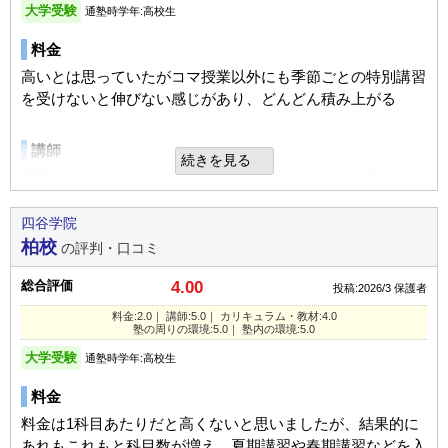
塾の周りの環境
いため、対象外と思います。
大学受験
通塾時学年:高校生
塾の雰囲気
1日あたりの授業時間
1～2時間
繁華街にあるので、通塾のついでに遊びに出かけることがあ
四谷校の教室情報を見る
料金
り、もっと近くに行かせればよかったと思う。自習室がいっ
宿題
自由
平均
厳しい
ぱいだと遊びに出かけていたようだ。
高いとは思っていたがコマ授業以外にも季節ごとの特別講習
塾の雰囲気
多数の宿題が出ていて、本人が考える機会になっています。
を受けないと伸びない感じがあり、どんどん積み上がる
妥当と思います。
口コミ投稿者ID:2722903
塾内の環境
自由
平均
厳しい
不適切な口コミを報告する
講師
自宅より勉強できると時間がある時は出かけていた。
続きを見る
家庭でのサポート
口コミ投稿者ID:2700870
受験がこれからなのと目に見えて成績が向上してる感じがな
吉祥寺校（現役）の教室情報を見る
本人の考えに任せていますので、親世代は特にサポートして
不適切な口コミを報告する
い
入塾理由
いません。
四谷学院
高校の通学途中にり、移動等の手間が省け便利なので子供が
柏校
立川校の教室情報を見る
の評判・口コミ
カリキュラム
行きたいと言ったため。
良いところや要望
季節講習やカリキュラムも苦手科目を重点的に受講してるが
総合評価
4.00
投稿:2026/3
保護者
駅から近く行きやすいこと、生徒と講師のレベルが高く、高
正直伸びてる感じがない
定期テスト
い学校を目標に出来ることです。
料金:2.0｜ 講師:5.0｜ カリキュラム・教材:4.0
塾の周りの環境:5.0｜ 塾内の環境:5.0
自宅では勉強しないので塾だけでもできたのはよかった。
塾の周りの環境
大学受験
通塾時学年:高校生
その他気づいたこと、感じたこと
駅に近いので交通の便は良い。駅隣接のビルなので夜間の登
宿題
本人から詳しく聞いていませんので、何も問題なかったのだ
料金
下校でも安心ではある。飲食店もあるのでその点は良い
と思っています。
宿題が出ていたか分からないが、問題をあまり解いていない
料金は1科目あたりだと高くないと思いましたが、結果的に
ようだったので、結果には結び付かなかった。
あれもこれもと科目数が増え、夏期講習や春期講習などを入