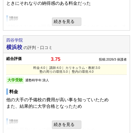
い箇所はフォローしてくれたようです。
ときにそれなりの納得感のある料金だった
1日あたりの授業時間
5時間以上
塾の周りの環境
横浜駅のすぐ近くにありますので雨が降っても雪が降っても
STAY
成績/偏差値変化
良いところや要望
講師
続きを見る
歩いて行ける距離にありました。電車で通っていたので大変
親身になって指導して頂いたと思います。感謝しておりま
講師のみなさんが親身になって対応してくださったため、本
平均
→
平均
成績/偏差値推移
入塾時:
入塾後:
便利に使わせていただきました。
す。先生の質はよいと思います。
人のモチベーションが維持できた。
四谷学院
塾の雰囲気
塾内の環境
横浜校
の評判・口コミ
総合評価
カリキュラム
普通の講義室の他に個別の学習室があり1日の大半はその個
受験対策にはよかったと思います。但し、やはり費用面で予
学校に通えていなかった時期もあり、個人にあったペースで
総合評価
3.75
別の学習室で過ごしていたようです。個別の学習室は私語も
自由
平均
厳しい
投稿:2026/3
保護者
想以上にかかりました。また通学の定期代も
のフォローをしてもらえた
禁止されているので黙々と勉強ができたと思います。
料金:4.0｜ 講師:4.0｜ カリキュラム・教材:3.0
学生割引がないので負担でした。
口コミ投稿者ID:2731213
塾の周りの環境:5.0｜ 塾内の環境:4.0
不適切な口コミを報告する
塾の周りの環境
大学受験
通塾時学年:浪人
入塾理由
利用内容
自宅から1本で通えることができたし、駅からすぐ近くの立
個別の指導と全体指導がミックスされ朝から晩まで予備校に
料金
地であるため、多少遅くなっても問題はなかった。
名古屋校の教室情報を見る
通って勉強ができたので とても良かったと思います。
通っていた学校
私立高校（中堅/上位校）
他の大手の予備校の費用が高い事を知っていたため
また、結果的に大学合格となったため
進学できた学校
私立大学（中堅/上位校）
塾内の環境
定期テスト
学部・学科
理系数学・物理・化学
特段、他の予備校と大きな違いはないと思われるので、問題
基本テスト対策は自分でするというものです。単元単元ごと
講師
はない
続きを見る
に節目のテストがありそのテストで合格できないと先に進め
通塾の目的
大学受験
個別に親身になって指導をしてもらったため
ないというルールでした。