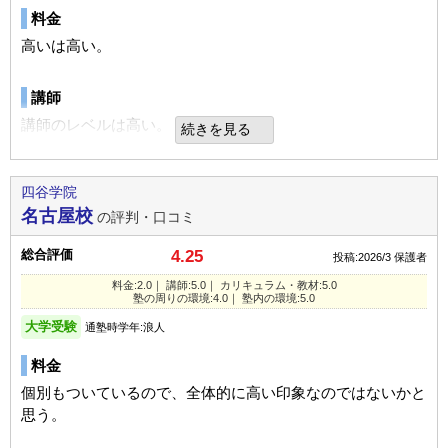
地下鉄で，通学をしていたが、駅から遠い場所ではなく便利
料金
神戸校の教室情報を見る
には感じていた。勉強以外、何もする必要はないので、コン
宿題
通塾の目的
大学受験
通塾の目的
大学受験
ビニ以外必要はなく、多くを望まない。
高いは高い。
関与していないため、評価出来ない。結果として進学できた
目的の達成度
やや達成できた
目的の達成度
あまり達成できなかった
ので良しではないかと思う。
塾内の環境
講師
通塾頻度
週2日
通塾頻度
週3日
自由に勉強ができる部屋も足りなくなることはなく準備をさ
講師のレベルは高い。
続きを見る
1日あたりの授業時間
1～2時間
家庭でのサポート
1日あたりの授業時間
2～3時間
れており、不自由をすることはなかった。土日の世間が休み
最初の説明会のみ一緒に参加したが、基本的に本人に任せて
UP
成績/偏差値変化
STAY
成績/偏差値変化
の時もやっており、満足をしている。
カリキュラム
いた。
四谷学院
下位
→
平均よりやや下
成績/偏差値推移
入塾時:
入塾後:
上位
→
上位
成績/偏差値推移
入塾時:
入塾後:
普通と思ったから。
名古屋校
の評判・口コミ
入塾理由
良いところや要望
説明会に参加して話を聞いた結果、自分に合っていると判断
総合評価
塾の周りの環境
4.25
塾の雰囲気
塾の雰囲気
投稿:2026/3
保護者
コロナ罹患し長期欠席にフォローがあったり、コロナ予防の
したから。
ルールを守らない生徒に対する注意があったり管理がよくさ
家から近いし、駅からも近い。通学ルートの途中にもあるの
料金:2.0｜ 講師:5.0｜ カリキュラム・教材:5.0
塾の周りの環境:4.0｜ 塾内の環境:5.0
れていた。
で、丁度良い。近くにコンビニもある。環境は良い。
自由
平均
厳しい
自由
平均
厳しい
定期テスト
大学受験
通塾時学年:浪人
時期に応じたアドバイスをしてくれたので、順調に成績は上
口コミ投稿者ID:2729663
口コミ投稿者ID:2728703
総合評価
塾内の環境
料金
がり、結果として的確だったとはんだんできる。
不適切な口コミを報告する
不適切な口コミを報告する
家庭教師で結果が出なくての選択であった。進路も大きく変
教室は一般的で、良くも悪くもないと思う。普通との評価で
個別もついているので、全体的に高い印象なのではないかと
更したが、結果的に良い方向に進ませていただいた。
ある。
思う。
宿題
池袋校の教室情報を見る
横浜校の教室情報を見る