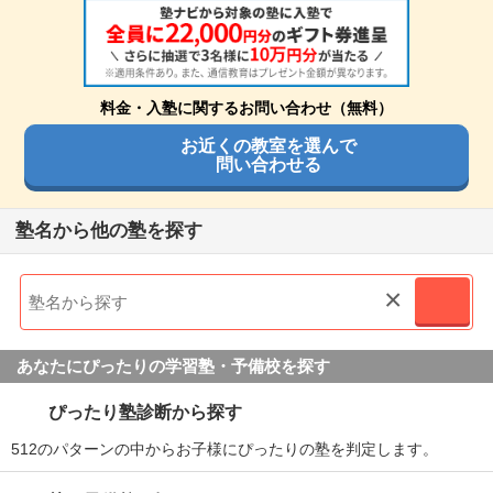
みも親が主体で行っていた
自習室が静かで座席が多く、いつでも席を取れるので、安心
通塾頻度
週4日
して学びに行けました。参考書や問題集も豊富でよく使いま
塾の雰囲気
1日あたりの授業時間
1～2時間
良いところや要望
した。
STAY
成績/偏差値変化
突発的な休講やどうしても休なくてはいけなくなった時の振
料金・入塾に関するお問い合わせ（無料）
自由
平均
厳しい
替受講の幅を広げて貰いたい
入塾理由
平均よりやや下
→
平均よ
入塾時:
入塾後:
成績/偏差値推移
お近くの教室を選んで
りやや下
苦手分野を克服するために、55段階テストを含めきめ細かく
口コミ投稿者ID:2732765
問い合わせる
その他気づいたこと、感じたこと
対応してくださるのが本人の希望とがっちしました。
不適切な口コミを報告する
振替授業の講師やスケジュール変更の日程は複数選べるよう
塾の雰囲気
塾名から他の塾を探す
にして欲しい
定期テスト
広島校の教室情報を見る
定期試験対策もあって、わからないところは集中して教えて
自由
平均
厳しい
総合評価
くださいますし、自習時間も十分とってくださいました。
×
大学受験のために選んだので合格出来かどうかで評価は変わ
口コミ投稿者ID:2727030
不適切な口コミを報告する
る
宿題
あなたにぴったりの学習塾・予備校を探す
宿題の量は適度ですが、小テストがあるので、暗記したり計
利用内容
算する量はかなりありました。難易度はさほど難しくないの
福岡天神校の教室情報を見る
ぴったり塾診断から探す
で、考え方を定着させるには良いです。
通っていた学校
公立高校
512のパターンの中からお子様にぴったりの塾を判定します。
進学できた学校
公立高校
家庭でのサポート