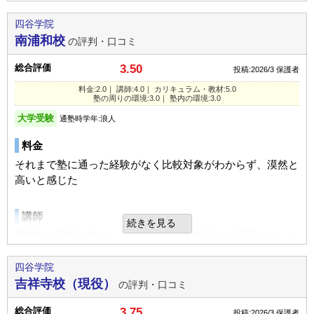
目的の達成度
やや達成できた
時間を気にせず対応いただけたため
入塾理由
四谷学院
通塾頻度
週5日以上
自宅から通いやすいことと、自己学習がしやすい環境にあっ
宿題
南浦和校
の評判・口コミ
カリキュラム
たため
1日あたりの授業時間
5時間以上
課題はその日に勉強したことをその日のうちにやっておくと
教材は確認できていないため評価できません
総合評価
3.50
いうことで特にこれをやれというような別メニューはなかっ
投稿:2026/3
保護者
STAY
成績/偏差値変化
ただ学力は向上したので悪くは無いと思います
定期テスト
たようです。授業は多くの科目が相当なスピードで進んでい
料金:2.0｜ 講師:4.0｜ カリキュラム・教材:5.0
くのでそれに追いつくだけで時間が終わってしまう。
塾の周りの環境:3.0｜ 塾内の環境:3.0
平均
→
平均
成績/偏差値推移
入塾時:
入塾後:
定期テストは受験にはあまり影響がなかったため、特段対策
塾の周りの環境
はしていない
大学受験
通塾時学年:浪人
横浜駅から徒歩数分のため交通の便は良い。横浜駅から地下
家庭でのサポート
塾の雰囲気
料金
道で直接行けるため雨天の際には便利。商業施設も多く周り
宿題
ひたすら勉強するように言いました。大学受験の加点の関係
にあるため食事等も困ることはない。
それまで塾に通った経験がなく比較対象がわからず、漠然と
で英検の準1級を取るように伝えその勉強は自主学習あるい
量も内容も本人の学習ペースに合わせてくれたので、しっか
自由
平均
厳しい
高いと感じた
は自宅学習でやらせました 何回目かに合格することができ
り勉強できた
塾内の環境
たので良かったと思います。 都会の方が受験の回数が多く
口コミ投稿者ID:2728862
講師
確保できるのでそれも良かったと思います。
自習室の席数が豊富のようで、自習できないことがなかった
不適切な口コミを報告する
続きを見る
家庭でのサポート
様子。街中の立地だが騒音等は気にならなかった様子。
個性的な講師が多かったようで、授業内容には満足していた
通いやすい立地であったため、送り迎えは必要なく、リモー
模様。
良いところや要望
トでの対応もしてもらえた。
立川校の教室情報を見る
四谷学院
入塾理由
厳しいところもありますが優しく丁寧に指導するというとこ
吉祥寺校（現役）
の評判・口コミ
カリキュラム
ろもあり良い予備校だと思います。
個別の指導を、細かいレベル分けで行うため、基礎がわかっ
良いところや要望
ていない子供に最適と考えたため
もともと教科書出版の会社だと聞いて納得。振替で授業も受
総合評価
3.75
投稿:2026/3
保護者