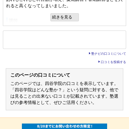
塾内の環境
総合評価
れると高くなってしまいました。
実際見た事がないので分からない。ただ子供に聞いても不満
良いところや要望
本人が納得して通っていましたので、妥当な予備校だと思い
もないようである
続きを見る
ます。
メールで状況が伝えられたが、よく分からなかった。ある程
講師
度、管理してもらいたかった。
指導は分かりやすく、丁寧にしてくださるので、ありがたか
入塾理由
利用内容
ったです。いつでも聞きに行くことができるのも良かったで
もっと見る
大学受験合格に対して数多くのノウハウや引き出しがあると
総合評価
す。
後の
--
～
--
件を表示／全2,022件
思ったから
通っていた学校
公立高校（中堅/上位校）
子供の頑張りが足りなかったので仕方ないが、結果がでなか
塾ナビの口コミについて
った。進路指導も現実的な指導・アドバイスをしてもらいた
進学できた学校
国立大学（中堅/上位校）
カリキュラム
定期テスト
かった。
口コミを投稿する
進度は早すぎず遅すぎず、自分のペースに合っていました。
学部・学科
工学・建築・技術
定期テストと言う名前であったかどうかは知らないが理解度
小テストが多いので、学ぶ量としてはそれなりに多かったで
を判別する物はあったと思う
通塾の目的
大学受験
このページの口コミについて
利用内容
す。
このページでは、四谷学院の口コミを表示しています。
目的の達成度
やや達成できた
通っていた学校
私立高校（中堅/上位校）
宿題
「四谷学院はどんな塾か？」という疑問に対する、他で
塾の周りの環境
通塾頻度
週5日以上
は見ることの出来ない口コミが記載されています。塾選
難易度については分からない。量は多いかもしれない。現役
進学できた学校
私立大学
駅から近く、一方で繁華街からは少し外れているので、落ち
びの参考情報として、ぜひご活用ください。
1日あたりの授業時間
5時間以上
だと高校の宿題もあり、重なった時はきつそうだった
着いた環境で通えました。近くにはコンビニやファーストフ
学部・学科
看護
ード店があるので、食事もしやすいです。
STAY
成績/偏差値変化
通塾の目的
大学受験
家庭でのサポート
平均よりやや上
→
平均よ
入塾時:
入塾後:
成績/偏差値推移
目的の達成度
達成できなかった
塾の送り迎えは毎回していた。説明やカリキュラムの申し込
塾内の環境
りやや上