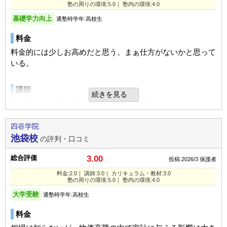
塾の周りの環境:5.0｜ 塾内の環境:4.0
基礎学力向上
通塾時学年:高校生
料金
料金的には少しお高めだと思う。まぁ仕方がないかと思って
いる。
講師
続きを見る
評判通り先生方の質が良いと思う。子供自身も分かりやすい
と言っていた。
四谷学院
池袋校
の評判・口コミ
カリキュラム
子供に合ったカリキュラムを考えて良くやってくれていると
総合評価
3.00
投稿:2026/3
保護者
思っている。
料金:2.0｜ 講師:3.0｜ カリキュラム・教材:3.0
塾の周りの環境:5.0｜ 塾内の環境:4.0
塾の周りの環境
大学受験
通塾時学年:高校生
ターミナル駅のそばにあり、立地的には非常に良い場所にあ
料金
るのが良い。賑やか過ぎるかとも思ったがビルの上階にある