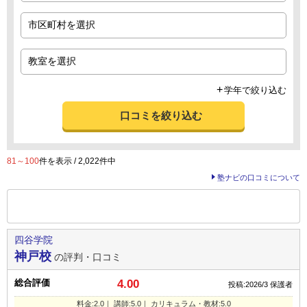
学年で絞り込む
口コミを絞り込む
81～100
件を表示 / 2,022件中
塾ナビの口コミについて
前の
--
～
--
件を表示する
四谷学院
神戸校
の評判・口コミ
総合評価
4.00
投稿:2026/3
保護者
料金:2.0｜ 講師:5.0｜ カリキュラム・教材:5.0