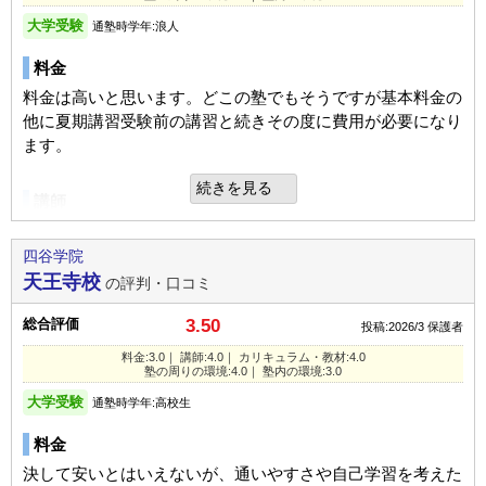
不適切な口コミを報告する
大学受験
通塾時学年:浪人
その他気づいたこと、感じたこと
1日あたりの授業時間
5時間以上
塾の周りの環境
浪人生なので、現役生よりも伸びが少ないと聞いていたが、
料金
STAY
成績/偏差値変化
駅からも近く、コンビニもあり良かったと思います。本人も
名古屋校の教室情報を見る
すごくのびた。
良いと言ってました。駐車スペースはなかったように思いま
料金は高いと思います。どこの塾でもそうですが基本料金の
平均よりやや上
→
平均よ
入塾時:
入塾後:
成績/偏差値推移
す。
他に夏期講習受験前の講習と続きその度に費用が必要になり
りやや上
総合評価
ます。
親が関わることがほぼなく、講師とのやりとりで安心できる
塾内の環境
続きを見る
塾の雰囲気
環境だと思った。
講師
教室は狭く、自主学習スペースもすぐいっぱいになると言っ
てました。
専任の先生の他もいて指導ができたと思います 専任の先生
自由
平均
厳しい
利用内容
また中学、高校生と一緒なので気を使うといってました。
は多くの受験生を掛け持ちしているので1対1で指導するとい
四谷学院
うことはできませんでした。
天王寺校
の評判・口コミ
口コミ投稿者ID:2729113
通っていた学校
公立高校（中堅/上位校）
入塾理由
不適切な口コミを報告する
総合評価
3.50
投稿:2026/3
保護者
進学できた学校
国立大学（難関校）
カリキュラム
細かいカリキュラムが決まっていて、本人もこれならやれそ
料金:3.0｜ 講師:4.0｜ カリキュラム・教材:4.0
うということで決めました。５５プログラムが良かったよう
国立大学ですのでセンター入試が欠かせません 数学も英語
学部・学科
工学・建築・技術
塾の周りの環境:4.0｜ 塾内の環境:3.0
なんば校の教室情報を見る
です。
も理科もどれをとってもまず1科目ごとに月ごとに試験があ
大学受験
通塾の目的
大学受験
通塾時学年:高校生
り クラスが決まります。それが本人のやる気に繋がったよ
うで良かったと思います。最終的には再難関クラスに入るこ
目的の達成度
やや達成できた
定期テスト
料金
とができました。
１週間に１度くらいはあったような記憶があります。出来な
決して安いとはいえないが、通いやすさや自己学習を考えた
通塾頻度
週5日以上