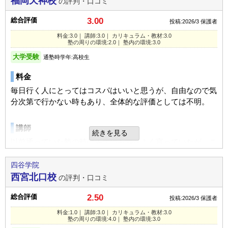
福岡天神校
の評判・口コミ
入塾理由
カリキュラム
周辺にご飯屋さんも多く緊迫し受験生の空気を和らげられる
進学できた学校
私立大学（難関校）
時間を持てるお店がたくさんあるので受験を楽しみながら周
広告や宣伝内容に流されて、成績アップとサポート体制に期
難関大学向けの講師が考えるカリキュラムのため、難易度高
総合評価
3.00
学部・学科
社会・マスコミ
投稿:2026/3
保護者
りの事努力をしながらうまく乗り切れる場所だと思います。
待して選びました
い人向きになっている。
料金:3.0｜ 講師:3.0｜ カリキュラム・教材:3.0
個別が魅力的だったこともあります
通塾の目的
大学受験
塾の周りの環境:2.0｜ 塾内の環境:3.0
利用内容
塾の周りの環境
目的の達成度
達成できた
大学受験
通塾時学年:高校生
良いところや要望
駅から雨にぬれずに到着できる非常に便利な塾です。もし電
通っていた学校
公立高校（中堅/上位校）
通塾頻度
週3日
料金
大学受験合格へのサポートを強く希望しますし、子どもの成
車が止まっている場合に戻って塾内で待機出来ます。
進学できた学校
私立大学（中堅/上位校）
1日あたりの授業時間
1～2時間
績アップを期待します。
毎日行く人にとってはコスパはいいと思うが、自由なので気
分次第で行かない時もあり、全体的な評価としては不明。
塾内の環境
学部・学科
国際・語学
STAY
成績/偏差値変化
総合評価
人数少なく広々と使える、防音もできているので、居心地が
通塾の目的
大学受験
平均よりやや上
→
平均よ
入塾時:
入塾後:
講師
成績/偏差値推移
始まったばかりなのでまだわかりませんので、フツーにさせ
よいと聞いています。
続きを見る
りやや上
目的の達成度
達成できた
ていただきました。
以前通っていた塾の時は先生の不満をよく言っていたが、こ
の塾の時は不満を聞くことはほとんどなかった。
通塾頻度
週4日
入塾理由
塾の雰囲気
四谷学院
利用内容
本人が少人数制で学識高い塾を探してきた結果、四谷学院に
1日あたりの授業時間
2～3時間
西宮北口校
の評判・口コミ
カリキュラム
なった。
通っていた学校
私立高校（難関校）
自由
UP
平均
厳しい
成績/偏差値変化
頑張りが足りなかったのが一番の理由だが、結果が出なかっ
総合評価
2.50
投稿:2026/3
保護者
たので、教材が合っていたのかどうか不明。
通塾の目的
大学受験
平均
→
平均よりやや上
成績/偏差値推移
入塾時:
入塾後:
定期テスト
口コミ投稿者ID:2722666
料金:1.0｜ 講師:3.0｜ カリキュラム・教材:3.0
塾の周りの環境:4.0｜ 塾内の環境:3.0
通塾頻度
週2日
不適切な口コミを報告する
浪人生のため、塾の定期テストはあるものの学校の試験でな