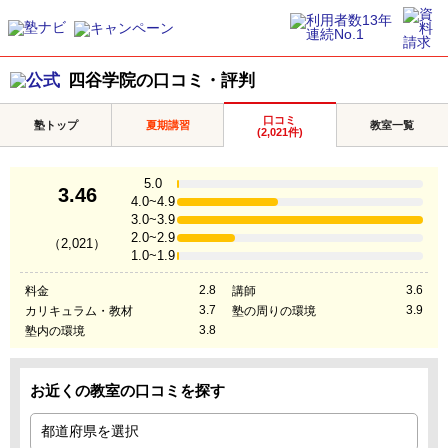
四谷学院の口コミ・評判
口コミ
塾トップ
夏期講習
教室一覧
(2,021件)
5.0
3.46
4.0~4.9
3.0~3.9
2.0~2.9
（2,021）
1.0~1.9
2.8
3.6
料金
講師
3.7
3.9
カリキュラム・教材
塾の周りの環境
3.8
塾内の環境
お近くの教室の口コミを探す