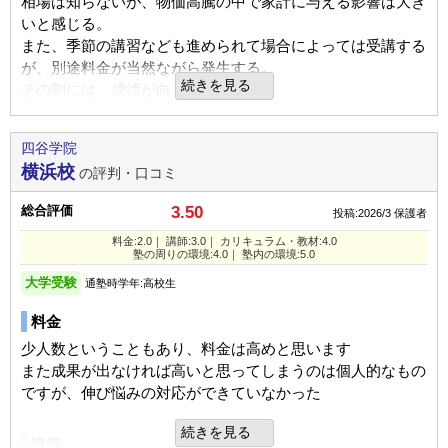
ので、それは良かったと思っている。
相場は知らないが、物価高騰の中で家計に与える影響は大き
いと感じる。
また、季節の講習なども進められて場合によっては受講する
塾内の環境
が、別途料金が当然ながら発生する。
建物的にけっこう古いので、それはまぁ仕方がないと思って
続きを見る
その割には、成績が向上していない。
いる。
講師
四谷学院
入塾理由
専任の講師ではないところが不安材料ではある。
横浜校
の評判・口コミ
レベルが高くて、自宅からも通いやすく良い場所にあるから
本人は学んでいると感じてはいるが、対効果という点では不
そのようにした。
総合評価
3.50
満もある。
投稿:2026/3
保護者
ただ、受験業界には素人なので、そうした情報が客観的に得
料金:2.0｜ 講師:3.0｜ カリキュラム・教材:4.0
定期テスト
られる点は良いと思う。
塾の周りの環境:4.0｜ 塾内の環境:5.0
分かりやすく解説してもらったり、苦手な教科も丁寧に教え
大学受験
通塾時学年:高校生
てもらったと聞いている。
カリキュラム
料金
教材は、個々の能力に応じて用意されているようである。
少人数ということもあり、料金は高めと思います
宿題
本人の意欲次第だとは感じるが、進んで受講している姿勢
また成果が出なければ高いと思ってしまうのは個人的なもの
は、教育費を払う側としては納得ができる。
少し多い気もしているが、子供自身も出来る範囲だと言って
ですが、伸び悩みの対応ができていなかった
商売だから致し方ないが、コスパを考えると良いとは言えな
いるので良いと思う。
い。
続きを見る
講師