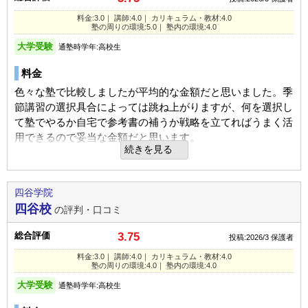
個人のペースに合わせたフォローをしてくださっていたの
けられたようで満足している。
その他気づいたこと、感じたこと
で、継続していってほしい
料金:3.0｜ 講師:4.0｜ カリキュラム・教材:4.0
宿題
安全性の観点から予備校内に入るには入り口でロックを解除
塾の周りの環境:5.0｜ 塾内の環境:4.0
塾の周りの環境
する必要があるのですがスマホを持っていることが必須でま
宿題はなかった様子。何事も自主性に任されていたようで、
大学受験
通塾時学年:高校生
その他気づいたこと、感じたこと
た予備校内にwi-fiがなかったので自分でギガを使っていたと
自主性が身についたと思います
周辺にパチンコ店があり、治安の面でやや不安があったが、
コロナ渦であったことからリモートでの対応もしてくれて、
料金
いうことです。 今は改善しているのかもしれませんが今時
駅から近いことがよかった。ただ、駐輪スペースは少なかっ
勉強しやすい配慮があった
の学校としては時代遅れたと思います。
た。
色々な塾で比較しましたが平均的な金額だと思いました。季
家庭でのサポート
節講習の選択具合によっては跳ね上がりますが、何を選択し
昼食としてお弁当を待たせた程度で、他には特段のサポート
総合評価
て塾でやるか自宅で参考書の補うか戦略を立てればうまく活
総合評価
塾内の環境
はしておりません。
用できるので妥当な金額だと思います。
本人の学習がしっかり進めることができ、学力も伸びて行っ
気になる点はほとんどなく成績をグングン上げて希望校に合
コロナ対策として、窓を開けていたため 騒音は少し気にな
続きを見る
たのでよかった
格することができました。本人も努力をしたと思いますが予
ったと聞いている。
良いところや要望
講師
備校の先生方のおかげという面が強いと思います。ただただ
結果的に合格できたので良かったのだと思います。
感謝の気持ちでいっぱいです。
利用内容
個別指導にあったった英語の指導教員が担当制なので細やか
四谷学院
入塾理由
に学力に沿った指導をしてくださり、本院も満足していまし
四谷校
の評判・口コミ
説明会に参加して、学習資料が本人に合っていたし、本人が
通っていた学校
私立高校
総合評価
た。また集団授業も比較的教員の質もよくわかりやすい先生
利用内容
希望した
総合評価
3.75
が多かったようです。チューターの方々も気さくで若い方も
投稿:2026/3
保護者
自分を律して学べる子には良いところだと思います。反面、
進学できた学校
私立大学（難関校）
通っていた学校
私立高校（難関校）
おおく気軽い相談したりできて環境は娘にあっていました。
それができない子には適していないのかも知れません。
料金:3.0｜ 講師:4.0｜ カリキュラム・教材:4.0
学部・学科
文・文芸
良いところや要望
塾の周りの環境:4.0｜ 塾内の環境:4.0
進学できた学校
私立高校（難関校）
大学受験のための入塾ということもあってか、家庭に過剰に
大学受験
通塾の目的
大学受験
通塾時学年:高校生
カリキュラム
利用内容
通塾の目的
大学受験
コミュニケーションをはかってこなかったので、ありがたか
これについてはあまりわからないのですが教員が四谷以外の
目的の達成度
やや達成できた