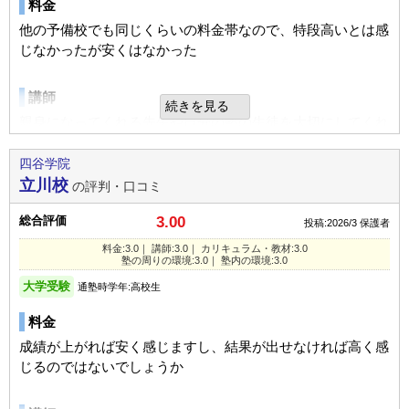
料金
っ丸。本人を信じてくれてことがよかった。
通っていた学校
私立高校
目的の達成度
達成できた
お勧めのテキストの情報も惜しげなくくださったので、助か
他の予備校でも同じくらいの料金帯なので、特段高いとは感
通塾頻度
週3日
りました。
進学できた学校
私立大学（難関校）
通塾頻度
週5日以上
じなかったが安くはなかった
総合評価
1日あたりの授業時間
1～2時間
学部・学科
その他学部
1日あたりの授業時間
5時間以上
おそらく費用は安くはなかっただろうと思うが、それだけの
塾の周りの環境
UP
成績/偏差値変化
講師
効果はあったはず。
通塾の目的
大学受験
UP
成績/偏差値変化
続きを見る
駅が近く、繁華街ではありますが武蔵野市の治安がいいので
親身になってくれる先生や自分の塾の生徒を大切にしてくれ
平均よりやや下
→
上位
成績/偏差値推移
入塾時:
入塾後:
人気がないということはない分安全かと思います。商店街の
目的の達成度
やや達成できた
平均よりやや上
→
上位
成績/偏差値推移
入塾時:
入塾後:
る先生が非常に多かった印象
利用内容
明かりがついているので。交通の便もよく学校塾?の移動に
通塾頻度
週5日以上
四谷学院
ついては学生定期の範囲で移動でき大変良かったです。
塾の雰囲気
立川校
通っていた学校
国立大学（難関校）
の評判・口コミ
カリキュラム
塾の雰囲気
1日あたりの授業時間
5時間以上
集団授業から個別授業、55段階別指導と様々な方法で基礎を
学部・学科
文・文芸
塾内の環境
総合評価
3.00
自由
UP
平均
厳しい
成績/偏差値変化
投稿:2026/3
保護者
固めると言うカリキュラムがよかった
自由
平均
厳しい
特に不満を聞いたとはありません。ビルになっているので教
進学できた学校
私立大学（難関校）
料金:3.0｜ 講師:3.0｜ カリキュラム・教材:3.0
平均よりやや下
→
平均よ
入塾時:
入塾後:
口コミ投稿者ID:2727071
室に移動についてはスムーズです。
塾の周りの環境:3.0｜ 塾内の環境:3.0
成績/偏差値推移
りやや上
学部・学科
文・文芸
口コミ投稿者ID:2727097
不適切な口コミを報告する
塾の周りの環境
大学受験
通塾時学年:高校生
不適切な口コミを報告する
通塾の目的
大学受験
新宿から3駅ほどで非常に立地は良く、様々な線が通ってる
入塾理由
料金
塾の雰囲気
ため交通の便が良かったが飲み屋などが複数あり駅自体の治
天王寺校の教室情報を見る
決めたのは、通う本人ですが、55段回制や集団授業と個別授
目的の達成度
やや達成できた
安はとても良いとは思わなかった
成績が上がれば安く感じますし、結果が出せなければ高く感
横浜校の教室情報を見る
業の組み合わせができるのが良かったと思う
通塾頻度
週5日以上
じるのではないでしょうか
自由
平均
厳しい
塾内の環境
1日あたりの授業時間
3～4時間
定期テスト
口コミ投稿者ID:2727045