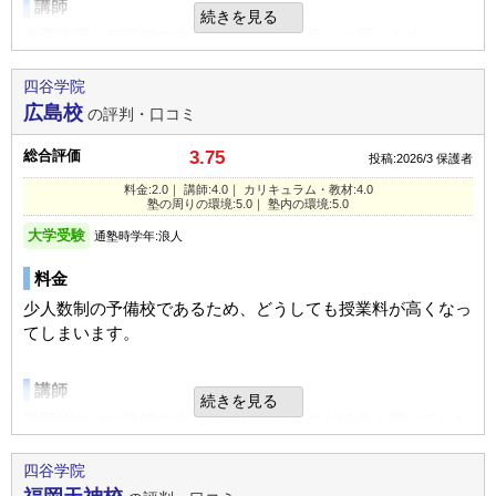
講師
全体的に綺麗に整備されていてよかった
続きを見る
STAY
対策は不明。我が家は指定校狙いではなかったため特に必要
成績/偏差値変化
不適切な口コミを報告する
春季講習と55段階の先生は今のところ良いと思います
としていませんでした。
上位
→
上位
成績/偏差値推移
入塾時:
入塾後:
入塾理由
四谷学院
横浜校の教室情報を見る
カリキュラム
予備校を探すにあたって何人かの友人に相談したところ、こ
家庭でのサポート
広島校
の評判・口コミ
この予備校が良いと紹介され、実際に調べてみて良さそうだ
簡単な初期の頃の内容からのスタートで間に合うのか今はま
塾の雰囲気
天気の悪い日の最寄り駅までの送迎、体調管理に注力を注ぎ
と思ったから
だ不安です
総合評価
3.75
ました。
投稿:2026/3
保護者
自由
平均
厳しい
料金:2.0｜ 講師:4.0｜ カリキュラム・教材:4.0
良いところや要望
塾の周りの環境
塾の周りの環境:5.0｜ 塾内の環境:5.0
良いところや要望
口コミ投稿者ID:2724969
基礎を固めることを徹底的に、また親身になって考えてくれ
少し駅から離れているので残念です
大学受験
通塾時学年:浪人
学校からの便がいいので同級生も数人通っていたのもあり、
不適切な口コミを報告する
る講師が多かった印象でよかったと思う
交通量の多いところを、信号のない横断歩道で渡ることがあ
お互いに切磋琢磨しながら緊張感を互いに感じながら勉強に
料金
るので心配です
集中できたのではないでしょうか。他行の受験生の存在を大
夜は人気が少なくなるので駅まで心配です
少人数制の予備校であるため、どうしても授業料が高くなっ
南浦和校の教室情報を見る
総合評価
いに感じられるのが大きな予備校のだいご味かもしれませ
てしまいます。
ん。
総合的には志望校に合格できる力を養ってくれるカリキュラ
塾内の環境
ム作りができていてよかった
講師
綺麗にしてはいるようですが、建物が古くなっているのは気
総合評価
続きを見る
になります
難関校向けの講師の方を採用しているのが特徴と聞いていた
利用内容
アクティブに活動できる積極性のある子に適しています。集
別館が離れているのも不便なのではないかと思います
ので、妥当と思った。
団塾ですし、疑問や問い合わせを臆することなく聞きに行け
四谷学院
通っていた学校
公立高校（中堅/上位校）
る子はとても充実感を得られる予備校ではないでしょうか