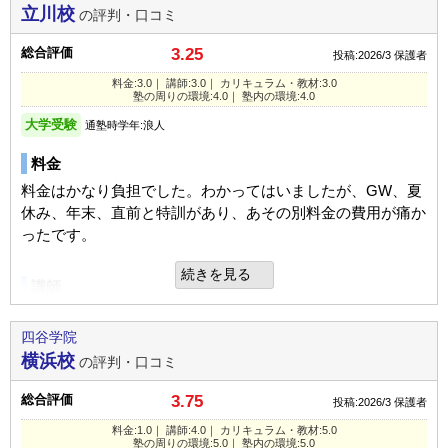
コマーシャルをみてよさそうなところにみえた。面談もして
立川校
の評判・口コミ
みた。
通っていた学校
公立高校（難関校）
口コミ投稿者ID:2724994
塾内の環境
総合評価
3.25
塾の雰囲気
不適切な口コミを報告する
投稿:2026/3
保護者
進学できた学校
国立大学（難関校）
自習室をよく利用していたのでその辺は良かったのかもしれ
定期テスト
料金:3.0｜ 講師:3.0｜ カリキュラム・教材:3.0
ない
学部・学科
工学・建築・技術
塾の周りの環境:4.0｜ 塾内の環境:4.0
定期テストはあった。日々の勉強の進み具合に合わせている
自由
平均
厳しい
千葉校の教室情報を見る
のでわかりやすい
大学受験
通塾の目的
大学受験
通塾時学年:浪人
入塾理由
口コミ投稿者ID:2731247
目的の達成度
やや達成できた
料金
いくつか予備校をあたったが、コストも含めて一番本人に合
不適切な口コミを報告する
宿題
っていると思われたため
料金はかなり負担でした。わかってはいましたが、GW、夏
通塾頻度
週5日以上
毎日、塾で勉強できる環境はとてもよいと思う。家で勉強す
休み、年末、直前と特訓があり、あその別料金の費用が痛か
1日あたりの授業時間
5時間以上
るよりも良い
吉祥寺校（現役）の教室情報を見る
ったです。
利用内容
STAY
成績/偏差値変化
続きを見る
家庭でのサポート
通っていた学校
公立高校（中堅/上位校）
講師
上位
→
上位
成績/偏差値推移
入塾時:
入塾後:
特に毎日同じ時間に同じように出かける準備ができるように
直接指導風景は見ていないで、なんとも言えません。子ども
進学できた学校
私立大学（中堅/上位校）
したくらい
曰く、わかりやすいとは言ってました。
四谷学院
学部・学科
法・政治・経済
塾の雰囲気
横浜校
の評判・口コミ
良いところや要望
通塾の目的
大学受験
カリキュラム
総合評価
3.75
自由
平均
厳しい
投稿:2026/3
保護者
時間がないなか、わからないところが分かるようになり不安
目的の達成度
あまり達成できなかった
教材は親は殆どみてませんので。ただたくさんあったことは
がなくなった
料金:1.0｜ 講師:4.0｜ カリキュラム・教材:5.0
事実です。
口コミ投稿者ID:2720853
塾の周りの環境:5.0｜ 塾内の環境:5.0
通塾頻度
週5日以上