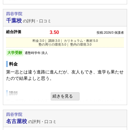
家庭でのサポート
担任や相談にのってくれる先生はすごい良く子供のヤル気を
塾の周りの環境
遅くなったときなどは車で迎えに行ったり、時間があまりな
常に引き出してくれていた
四谷学院
自宅から地下鉄一駅で、最寄りのターミナル駅に着く。そこ
いときなどは送ったりもしている。
しかし教科によっては先生の指導に差があるように感じた
千葉校
の評判・口コミ
から徒歩ですぐ。
自宅から無理すれば、徒歩でも通える。自転車の利用も可。
総合評価
良いところや要望
3.50
投稿:2026/3
保護者
カリキュラム
要望とかはほとんどないが、しいて言うなら早く帰るように
料金:3.0｜ 講師:3.0｜ カリキュラム・教材:5.0
悪くないと思います
塾内の環境
塾の周りの環境:5.0｜ 塾内の環境:3.0
行ってほしい。
子供に適した環境と先生との相性だと思います
繁華街にあるが、静謐さは保たれている。
大学受験
通塾時学年:浪人
本館と別館が多少離れているが、まあ許容範囲だろう。
その他気づいたこと、感じたこと
塾の周りの環境
料金
良く分からないですが、基礎学習をもっとやらせてもらいた
駅から近いので急な雨でも困ることがなかったようです
第一志とは違う進路に進んだが、友人もでき、進学も果たせ
入塾理由
いと思う。
駅から近いのがなによりかと思います
たので結果よしと思う。
最終的には妻の判断だが、子どもの能力に見合ったクラス編
コンビにも近くにあります
成や、グループ指導が行われていると感じられたため。ま
総合評価
講師
た、通学に関わる所要時間が短くて済むこと。
続きを見る
かなり良い塾だと思っているので、この点数にした。子供自
塾内の環境
第一志望からの方向転換が、人生においてより良いものにな
身も気に入っている様子なので。
常に綺麗なイメージです
ったので予備校での進路指導が良かったのだと思う
定期テスト
自習室も静かすぎるほど静かでした
四谷学院
ポイントは押さえて指導してくれているようだ。
利用内容
常に自習室はいっぱいのようです
名古屋校
の評判・口コミ
カリキュラム
学校が進学校ぎりぎりのところなので、井の中で満足してい
るようではだめなのだが。