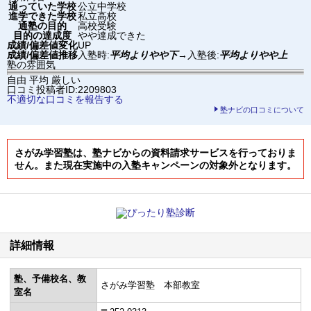
通っていた学校
公立中学校
進学できた学校
私立高校
通塾の目的
高校受験
目的の達成度
やや達成できた
成績/偏差値変化
UP
成績/偏差値推移
入塾時:
平均よりやや下
→
入塾後:
平均よりやや上
塾の雰囲気
自由
平均
厳しい
口コミ投稿者ID:2209803
不適切な口コミを報告する
塾ナビの口コミについて
さがみ学習塾は、塾ナビからの資料請求サービスを行っておりま
せん。また現在実施中の入塾キャンペーンの対象外となります。
詳細情報
塾、予備校名、教
さがみ学習塾 本部教室
室名