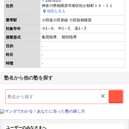
〒252-0313
神奈川県相模原市南区松が枝町１５－１１
住所
地図を見る
最寄駅
小田急小田原線 小田急相模原
小1～6
中1～3
高1～3
対象学年
集団指導
個別指導
授業形式
目的
-
科目
-
特徴
-
塾名から他の塾を探す
×
ユーザーのみなさまへ