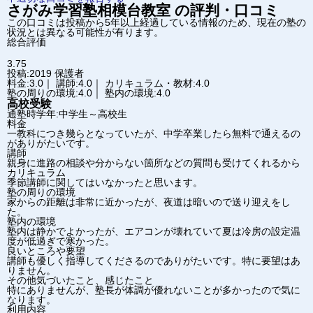
さがみ学習塾
相模台教室
の評判・口コミ
この口コミは投稿から5年以上経過している情報のため、現在の塾の
状況とは異なる可能性が有ります。
総合評価
3.75
投稿:2019
保護者
料金:3.0｜ 講師:4.0｜ カリキュラム・教材:4.0
塾の周りの環境:4.0｜ 塾内の環境:4.0
高校受験
通塾時学年:中学生～高校生
料金
一教科につき幾らとなっていたが、中学卒業したら無料で通えるの
がありがたいです。
講師
親身に進路の相談や分からない箇所などの質問も受けてくれるから
カリキュラム
季節講師に関してはいなかったと思います。
塾の周りの環境
家からの距離は非常に近かったが、夜道は暗いので送り迎えをし
た。
塾内の環境
塾内は静かでよかったが、エアコンが壊れていて夏は冷房の設定温
度が低過ぎで寒かった。
良いところや要望
講師も優しく指導してくださるのでありがたいです。特に要望はあ
りません。
その他気づいたこと、感じたこと
特にありませんが、塾長が体調が優れないことが多かったので気に
なります。
利用内容