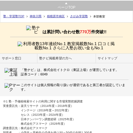
ページTOP
塾・学習塾TOP
神奈川県
相模原市南区
さがみ学習塾
本部教室
は累計問い合わせ数
770万
件突破!!
サポート窓口
塾ナビ掲載希望の方へ
サイトマップ
「塾ナビ」は、株式会社イトクロ（東証上場）が運営しています。
証券コード：6049
このサイトは個人情報の取り扱いが適切であると第三者が認定していま
す。
※1 塾・予備校検索サイトの利用に関する市場実態把握調査
実査委託先：楽天リサーチ（2014年度～2018年度）
インテージ（2019年度～2022年度）
セレス（2023年度～2024年度）
日本ナンバーワン調査総研（2025年度）
株式会社アスマーク（2026年度）
調査委託先：株式会社アスマーク
回答者 ：小学生～高校生の子供を持つ30～50代の女性1,300名