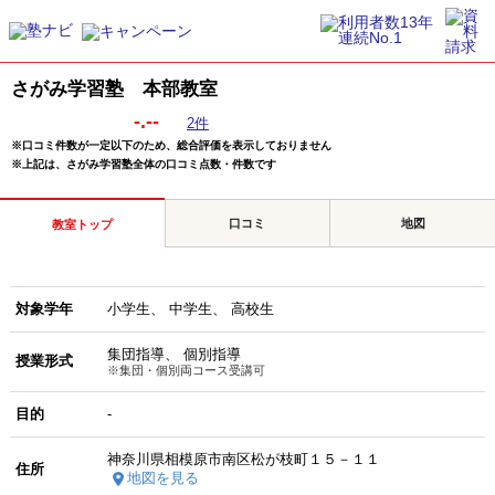
さがみ学習塾 本部教室
-.--
2件
※口コミ件数が一定以下のため、総合評価を表示しておりません
※上記は、さがみ学習塾全体の口コミ点数・件数です
口コミ
地図
教室トップ
対象学年
小学生
中学生
高校生
集団指導
個別指導
授業形式
※集団・個別両コース受講可
目的
-
神奈川県相模原市南区松が枝町１５－１１
住所
地図を見る