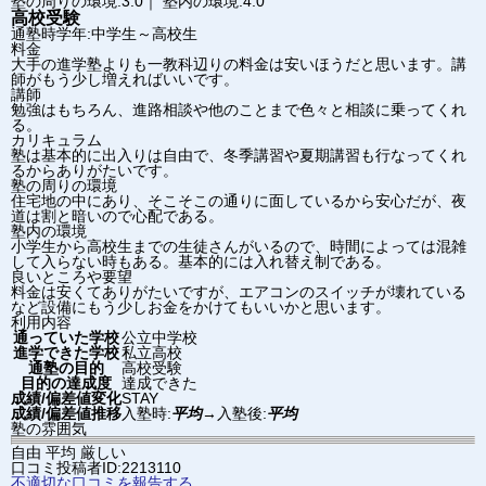
塾の周りの環境:3.0｜ 塾内の環境:4.0
高校受験
通塾時学年:中学生～高校生
料金
大手の進学塾よりも一教科辺りの料金は安いほうだと思います。講
師がもう少し増えればいいです。
講師
勉強はもちろん、進路相談や他のことまで色々と相談に乗ってくれ
る。
カリキュラム
塾は基本的に出入りは自由で、冬季講習や夏期講習も行なってくれ
るからありがたいです。
塾の周りの環境
住宅地の中にあり、そこそこの通りに面しているから安心だが、夜
道は割と暗いので心配である。
塾内の環境
小学生から高校生までの生徒さんがいるので、時間によっては混雑
して入らない時もある。基本的には入れ替え制である。
良いところや要望
料金は安くてありがたいですが、エアコンのスイッチが壊れている
など設備にもう少しお金をかけてもいいかと思います。
利用内容
通っていた学校
公立中学校
進学できた学校
私立高校
通塾の目的
高校受験
目的の達成度
達成できた
成績/偏差値変化
STAY
成績/偏差値推移
入塾時:
平均
→
入塾後:
平均
塾の雰囲気
自由
平均
厳しい
口コミ投稿者ID:2213110
不適切な口コミを報告する