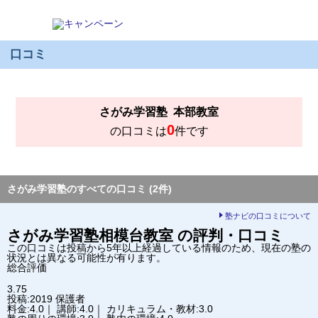
口コミ
さがみ学習塾
本部教室
0
の口コミは
件です
さがみ学習塾のすべての口コミ (2件)
塾ナビの口コミについて
さがみ学習塾
相模台教室
の評判・口コミ
この口コミは投稿から5年以上経過している情報のため、現在の塾の
状況とは異なる可能性が有ります。
総合評価
3.75
投稿:2019
保護者
料金:4.0｜ 講師:4.0｜ カリキュラム・教材:3.0