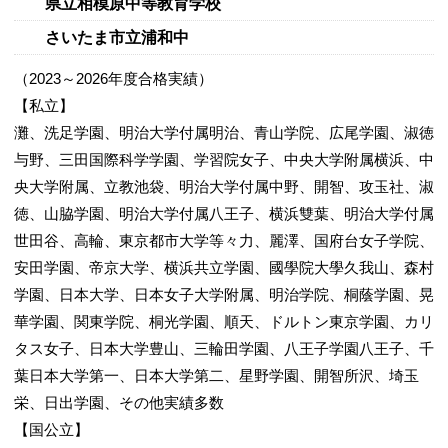
県立相模原中等教育学校
さいたま市立浦和中
（2023～2026年度合格実績）
【私立】
灘、洗足学園、明治大学付属明治、青山学院、広尾学園、淑徳
与野、三田国際科学学園、学習院女子、中央大学附属横浜、中
央大学附属、立教池袋、明治大学付属中野、開智、攻玉社、淑
徳、山脇学園、明治大学付属八王子、横浜雙葉、明治大学付属
世田谷、高輪、東京都市大学等々力、麗澤、国府台女子学院、
安田学園、帝京大学、横浜共立学園、國學院大學久我山、森村
学園、日本大学、日本女子大学附属、明治学院、桐蔭学園、晃
華学園、関東学院、桐光学園、順天、ドルトン東京学園、カリ
タス女子、日本大学豊山、三輪田学園、八王子学園八王子、千
葉日本大学第一、日本大学第二、星野学園、開智所沢、埼玉
栄、日出学園、その他実績多数
【国公立】