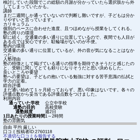
検討していた段階でこの総額の月謝が分かっていたら選択肢から外
してしまっていたかも。
講師
まだ二週間しか通っていないので判断し難いですが、子どもは分か
りやすいと言っています。
カリキュラム
個別のペースに合わせた進度、且つほめながら授業をしてくれる。
塾の周りの環境
駅に続く、交通量の多い通りに位置しているので、夜間でも人目が
ある点では安心ですが、駐輪場がないのが不便。
塾内の環境
交通量の多い通りに位置しているが、外の音が気になることはなか
った。
入塾理由
塾の特徴として掲げている通りの指導を期待できそうだと感じたの
と、受験に関してとても頼りになりそうだと思い決めもした。
良いところや要望
塾への要望は、子どもの抱いている勉強に対する苦手意識の払拭と
学力の定着。
総合評価
まだ通い始めて１ヶ月経っておらず、悪い印象はないです。各々の
評価点数から妥当である評価点数をつけました。
利用内容
通っていた学校
公立中学校
通塾の目的
高校受験
通塾頻度
週2日
1日あたりの授業時間
1～2時間
塾の雰囲気
自由
平均
厳しい
口コミ投稿者ID:2760118
不適切な口コミを報告する