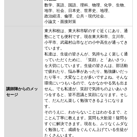
数学
英語
国語
理科
物理
化学
生物
地学
社会
日本史
世界史
地理
政治経済
倫理
公共・現代社会
小論文・面接対策
東大和校は、東大和市駅のすぐ近くにあり、通
塾にとても便利です。現在東大和市、立川市、
小平市、武蔵村山市などの小中高生が通ってき
ています。
私達は、生徒の皆さんが、気持ちよく楽しく通
っていただくために、「笑顔」と「あいさつ」
を大切にしています。生徒の皆さんは、部活動
で疲れたり、悩み事があったり、勉強嫌いだっ
たり等々、大変なことが多いですよね。そんな
環境にいつもいるので、なかなかやる気も出ま
講師陣からのメッ
せん。でも私達が、笑顔で気持ちのよいあいさ
セージ
つをすると、皆不思議と笑顔になります。そし
て、だんだん楽しく勉強できるようになりま
す。
そのうえに、わからないことはわかるまで、と
ことん丁寧に教えます。質問も大歓迎！疑問を
すぐに解決できます。現在も、ムリなくムダな
く勉強して、成績をぐんぐん上げている生徒が
たくさんいます。