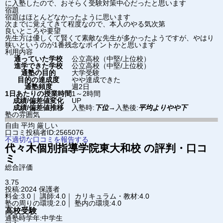
に入塾したので、おそらく受験対策中心だったと思います
宿題
宿題はほとんどなかったように思います
次までに覚えてきて程度なので、本人のやる気次第
良いところや要望
先生方は優しくて賢くて素敵な先生が多かったようですが、やはり
狭いというのが1番残念なポイントかと思います
利用内容
通っていた学校
公立高校（中堅/上位校）
進学できた学校
公立高校（中堅/上位校）
通塾の目的
大学受験
目的の達成度
やや達成できた
通塾頻度
週2日
1日あたりの授業時間
1～2時間
成績/偏差値変化
UP
成績/偏差値推移
入塾時:
下位
→
入塾後:
平均よりやや下
塾の雰囲気
自由
平均
厳しい
口コミ投稿者ID:2565076
不適切な口コミを報告する
代々木個別指導学院
東大和校
の評判・口コ
ミ
総合評価
3.75
投稿:2024
保護者
料金:3.0｜ 講師:4.0｜ カリキュラム・教材:4.0
塾の周りの環境:2.0｜ 塾内の環境:4.0
高校受験
通塾時学年:中学生