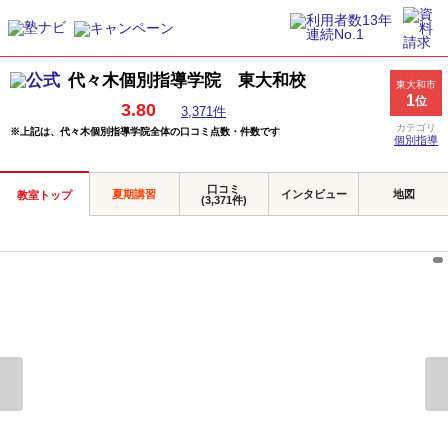
代々木個別指導学院 東大和校
東大和市
1
位
3.80
3,371件
カテゴリ
※上記は、代々木個別指導学院全体の口コミ点数・件数です
個別指導
口コミ
夏期講習
インタビュー
地図
教室トップ
(3,371件)