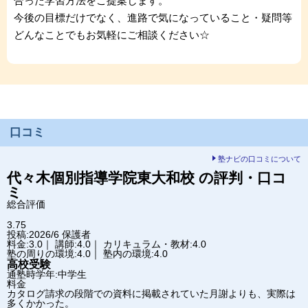
合った学習方法をご提案します。
今後の目標だけでなく、進路で気になっていること・疑問等
どんなことでもお気軽にご相談ください☆
口コミ
塾ナビの口コミについて
代々木個別指導学院
東大和校
の評判・口コ
ミ
総合評価
3.75
投稿:2026/6
保護者
料金:3.0｜ 講師:4.0｜ カリキュラム・教材:4.0
塾の周りの環境:4.0｜ 塾内の環境:4.0
高校受験
通塾時学年:中学生
料金
カタログ請求の段階での資料に掲載されていた月謝よりも、実際は
多くかかった。