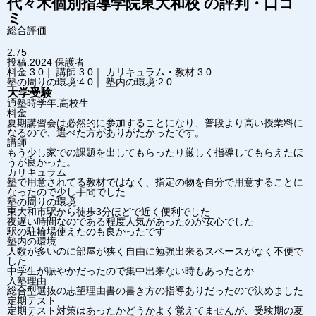
代々木個別指導学院
東大和校
の評判・口コ
ミ
総合評価
2.75
投稿:2024
保護者
料金:3.0｜ 講師:3.0｜ カリキュラム・教材:3.0
塾の周りの環境:4.0｜ 塾内の環境:2.0
大学受験
通塾時学年:高校生
料金
夏期講習会は必然的に参加することになり、普段より高い授業料に
なるので、選べた方がありがたかったです。
講師
もう少し家での課題を出してもらったり厳しく指導してもらえたほ
うが良かった。
カリキュラム
塾で用意されてる教材ではなく、指定の物を自分で用意することに
なったので少し手間でした
塾の周りの環境
東大和市駅から徒歩3分ほどで近く便利でした
夜遅い時間なのである程度人気があったのが安心でした
駅の駐輪場使えたのも良かったです
塾内の環境
人数が多いのに部屋が狭く自由に勉強出来るスペースがなく不便で
した
中学生が賑やかだったので集中出来ない時もあったとか
入塾理由
総合型選抜の志望理由書の書き方の指導ありだったので決めました
定期テスト
定期テスト対策はあったかどうかよく覚えてませんが、受験期の夏