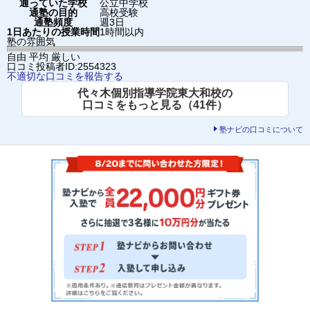
通っていた学校
公立中学校
通塾の目的
高校受験
通塾頻度
週3日
1日あたりの授業時間
1時間以内
塾の雰囲気
自由
平均
厳しい
口コミ投稿者ID:2554323
不適切な口コミを報告する
代々木個別指導学院東大和校の
口コミをもっと見る（41件）
塾ナビの口コミについて