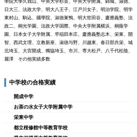
學院大學久我山、中央大学杉並、中央大学附属、錦城、淑徳、
日大三、法政大学、明大八王子、江戸川女子、明治学院、明学
東村山、駒込、國學院、淑徳巣鴨、明大世田谷、慶應義塾、法
政二、桐光学園、法政大学国際、中央大学附属横浜、桐蔭学
園、日本女子大学附属、早稲田本庄、慶應義塾志木、栄東、開
智、西武文理、立教新座、淑徳与野、川越東、春日部共栄、城
北埼玉、大宮開成、獨協埼玉、市川、専大松戸、八千代松陰、
麗澤 その他実績多数
中学校の合格実績
開成中学
お茶の水女子大学附属中学
栄東中学
都立桜修館中等教育学校