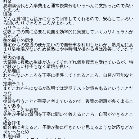
料金
夏期講習代と入学費用と通常授業分をいっぺんに支払ったので高い
と思った
講師
どんな質問にも親身になって回答してくれるので、安心していろい
ろ聞いたりできるところがよかった。
カリキュラム
受験までの間に必要な範囲を効率的に実施していくカリキュラムが
良かった。
塾の周りの環境
自宅からの交通の便が悪いので自転車を利用したいが、塾周辺にあ
まり駐輪場がないため通塾にやや時間が掛かる点は改善していたき
たい
塾内の環境
大部屋に複数の生徒が入ってそれぞれ個別授業を受けているが、特
に騒がしい様子もなく環境が良い。
入塾理由
わからないところを丁寧に指導してくれるところ。自習が可能なと
ころ。
定期テスト
まだこれからになるが説明では定期テスト対策もあるということだ
った
宿題
復讐を行うことが重要と考えているので、復讐の宿題が多く出るこ
とがある。
良いところや要望
先生が生徒の質問を丁寧に聞いて答えるところ、自習ができるとこ
ろ。
総合評価
総合的に考えると、子供が塾に行きたいと思えるような対応などが
良かったため
利用内容