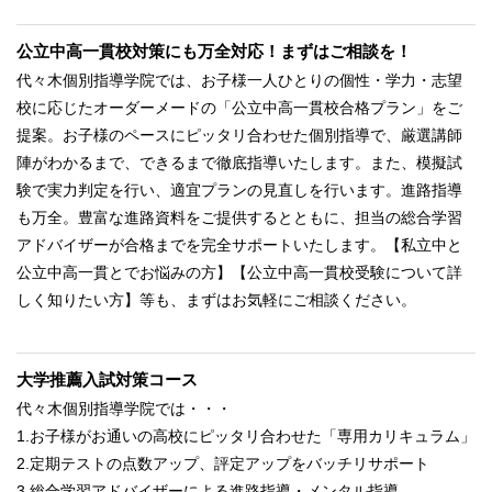
公立中高一貫校対策にも万全対応！まずはご相談を！
代々木個別指導学院では、お子様一人ひとりの個性・学力・志望
校に応じたオーダーメードの「公立中高一貫校合格プラン」をご
提案。お子様のペースにピッタリ合わせた個別指導で、厳選講師
陣がわかるまで、できるまで徹底指導いたします。また、模擬試
験で実力判定を行い、適宜プランの見直しを行います。進路指導
も万全。豊富な進路資料をご提供するとともに、担当の総合学習
アドバイザーが合格までを完全サポートいたします。【私立中と
公立中高一貫とでお悩みの方】【公立中高一貫校受験について詳
しく知りたい方】等も、まずはお気軽にご相談ください。
大学推薦入試対策コース
代々木個別指導学院では・・・
1.お子様がお通いの高校にピッタリ合わせた「専用カリキュラム」
2.定期テストの点数アップ、評定アップをバッチリサポート
3.総合学習アドバイザーによる進路指導・メンタル指導