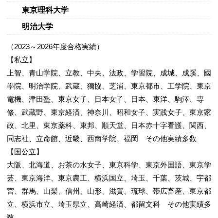
東京理科大学
明治大学
（2023～2026年度合格実績）
【私立】
上智、青山学院、立教、中央、法政、学習院、成城、成蹊、國
學院、明治学院、武蔵、獨協、芝浦、東京都市、工学院、東京
電機、津田塾、東京女子、日本女子、日本、東洋、駒澤、専
修、武蔵野、東京経済、神奈川、昭和女子、実践女子、東京家
政、北里、東京薬科、東邦、順天堂、日本赤十字看護、関西、
同志社、立命館、近畿、西南学院、福岡 その他実績多数
【国公立】
大阪、北海道、お茶の水女子、東京科学、東京外国語、東京学
芸、東京海洋、東京農工、横浜国立、埼玉、千葉、茨城、宇都
宮、群馬、山梨、信州、山形、滋賀、琉球、帯広畜産、東京都
立、横浜市立、埼玉県立、高崎経済、都留文科 その他実績多
数