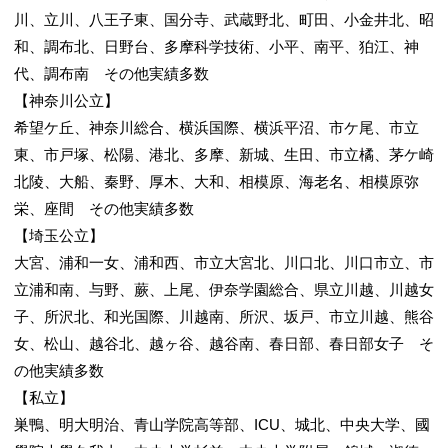
川、立川、八王子東、国分寺、武蔵野北、町田、小金井北、昭
和、調布北、日野台、多摩科学技術、小平、南平、狛江、神
代、調布南 その他実績多数
【神奈川公立】
希望ケ丘、神奈川総合、横浜国際、横浜平沼、市ケ尾、市立
東、市戸塚、松陽、港北、多摩、新城、生田、市立橘、茅ケ崎
北陵、大船、秦野、厚木、大和、相模原、海老名、相模原弥
栄、座間 その他実績多数
【埼玉公立】
大宮、浦和一女、浦和西、市立大宮北、川口北、川口市立、市
立浦和南、与野、蕨、上尾、伊奈学園総合、県立川越、川越女
子、所沢北、和光国際、川越南、所沢、坂戸、市立川越、熊谷
女、松山、越谷北、越ヶ谷、越谷南、春日部、春日部女子 そ
の他実績多数
【私立】
巣鴨、明大明治、青山学院高等部、ICU、城北、中央大学、國