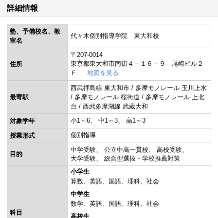
詳細情報
塾、予備校名、教
代々木個別指導学院 東大和校
室名
〒207-0014
東京都東大和市南街４－１６－９ 尾崎ビル２
住所
Ｆ
地図を見る
西武拝島線 東大和市 / 多摩モノレール 玉川上水
最寄駅
/ 多摩モノレール 桜街道 / 多摩モノレール 上北
台 / 西武多摩湖線 武蔵大和
小1～6
中1～3
高1～3
対象学年
個別指導
授業形式
中学受験
公立中高一貫校
高校受験
目的
大学受験
総合型選抜・学校推薦対策
小学生
算数
英語
国語
理科
社会
中学生
数学
英語
国語
理科
社会
科目
高校生