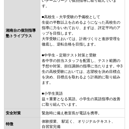
いチームワークで個別指導に取り組んでいま
す。
■高校生－大学受験の予備校として
生徒の半数以上を占めるようになった高校生の
指導に力をいれており、まずは、評定平均のア
湘南台の個別指導
ップを目指します。
塾トライプラス
大学受験においては、計画づくりと進捗管理を
徹底し、逆転合格を目指します。
■中学生－定期テスト対策と受験
各中学の担当スタッフを配置し、テスト範囲の
予想や対策、担任講師の指導に当たります。中3
生の高校受験においては、志望校を決め目標点
を決め、目標点を取れるよう計画的に取り組み
ます。
■小学生英語
益々重要となる英語。小学生の英語指導の改善
に取り組んでいます。
安全対策
緊急時に備え教室長が電話を携帯。
体験授業
駅近く
オリジナルテキスト
特徴
自習室完備