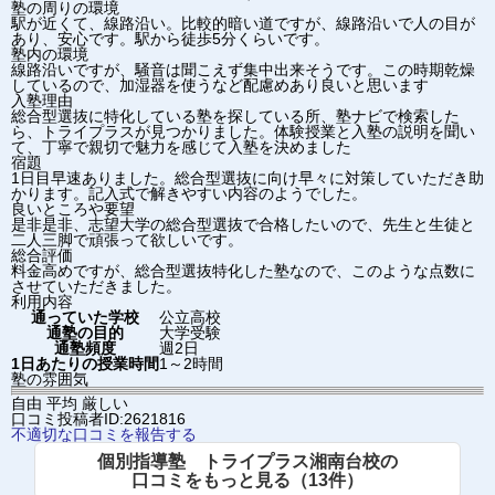
塾の周りの環境
駅が近くて、線路沿い。比較的暗い道ですが、線路沿いで人の目が
あり、安心です。駅から徒歩5分くらいです。
塾内の環境
線路沿いですが、騒音は聞こえず集中出来そうです。この時期乾燥
しているので、加湿器を使うなど配慮めあり良いと思います
入塾理由
総合型選抜に特化している塾を探している所、塾ナビで検索した
ら、トライプラスが見つかりました。体験授業と入塾の説明を聞い
て、丁寧で親切で魅力を感じて入塾を決めました
宿題
1日目早速ありました。総合型選抜に向け早々に対策していただき助
かります。記入式で解きやすい内容のようでした。
良いところや要望
是非是非、志望大学の総合型選抜で合格したいので、先生と生徒と
二人三脚で頑張って欲しいです。
総合評価
料金高めですが、総合型選抜特化した塾なので、このような点数に
させていただきました。
利用内容
通っていた学校
公立高校
通塾の目的
大学受験
通塾頻度
週2日
1日あたりの授業時間
1～2時間
塾の雰囲気
自由
平均
厳しい
口コミ投稿者ID:2621816
不適切な口コミを報告する
個別指導塾 トライプラス湘南台校の
口コミをもっと見る（13件）