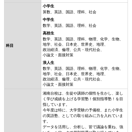
小学生
算数
英語
国語
理科
社会
中学生
数学
英語
国語
理科
社会
高校生
数学
英語
国語
理科
物理
化学
生物
地学
社会
日本史
世界史
地理
科目
政治経済
倫理
公共・現代社会
小論文・面接対策
浪人生
数学
英語
国語
理科
物理
化学
生物
地学
社会
日本史
世界史
地理
政治経済
倫理
公共・現代社会
小論文・面接対策
湘南台校は、生徒や講師の個性を生かし、楽し
く学び成績を上げる学習塾！個別指導塾！を目
指しています。
今年度は特に、大学受験の予備校、また小学生
の英語塾、としての取り組みに力を入れていま
す。
データを活用し、分析し、皆で議論を重ね、強