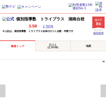
個別指導塾 トライプラス 湘南台校
藤沢市
8
位
3.58
2,797件
カテゴリ
※上記は、個別指導塾 トライプラス全体の口コミ点数・件数です
個別指導
口コミ
地図
教室トップ
(2,797件)