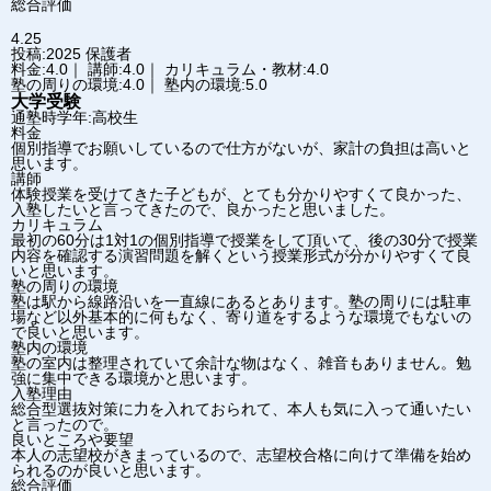
総合評価
4.25
投稿:2025
保護者
料金:4.0｜ 講師:4.0｜ カリキュラム・教材:4.0
塾の周りの環境:4.0｜ 塾内の環境:5.0
大学受験
通塾時学年:高校生
料金
個別指導でお願いしているので仕方がないが、家計の負担は高いと
思います。
講師
体験授業を受けてきた子どもが、とても分かりやすくて良かった、
入塾したいと言ってきたので、良かったと思いました。
カリキュラム
最初の60分は1対1の個別指導で授業をして頂いて、後の30分で授業
内容を確認する演習問題を解くという授業形式が分かりやすくて良
いと思います。
塾の周りの環境
塾は駅から線路沿いを一直線にあるとあります。塾の周りには駐車
場など以外基本的に何もなく、寄り道をするような環境でもないの
で良いと思います。
塾内の環境
塾の室内は整理されていて余計な物はなく、雑音もありません。勉
強に集中できる環境かと思います。
入塾理由
総合型選抜対策に力を入れておられて、本人も気に入って通いたい
と言ったので。
良いところや要望
本人の志望校がきまっているので、志望校合格に向けて準備を始め
られるのが良いと思います。
総合評価