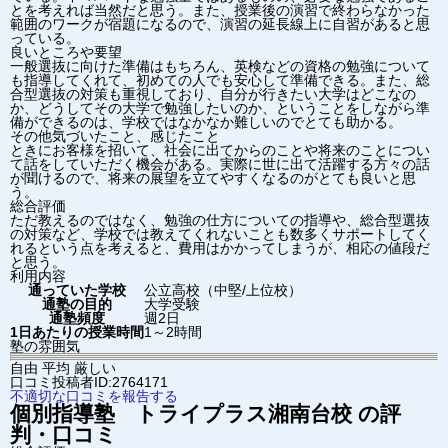
とを考えれば当然だと思う。また、授業後の演習で終わらなかった
範囲のワークが宿題になるので、演習の延長線上に自習があると思
っている。
良いところや要望
一般選抜に向けた準備はもちろん、英検などの資格の勉強について
も指導してくれて、初めての人でも安心して準備できる。また、総
合型選抜の対策も重視しており、自分が行きたい大学はどこなの
か、どうしてその大学で勉強したいのか、ということをしながら準
備ができるのは、学校ではなかなか難しいのでとても助かる。
その他気づいたこと、感じたこと
ときにお客様を招いて、社会に出てからのことや将来のことについ
て話をしていただく機会がある。実際に世に出て活躍する方々の話
が聞けるので、将来の展望を立てやすくなるのがとても良いと思
う。
総合評価
ただ教えるのではなく、勉強の仕方についての指導や、総合型選抜
の対策など、学校では教えてくれないことも数多くサポートしてく
れるという点を考えると、費用はかかってしまうが、相応の値段だ
と思う。
利用内容
通っていた学校
公立高校（中堅/上位校）
通塾の目的
大学受験
通塾頻度
週2日
1日あたりの授業時間
1～2時間
塾の雰囲気
自由
平均
厳しい
口コミ投稿者ID:2764171
不適切な口コミを報告する
個別指導塾 トライプラス
湘南台校
の評
判・口コミ