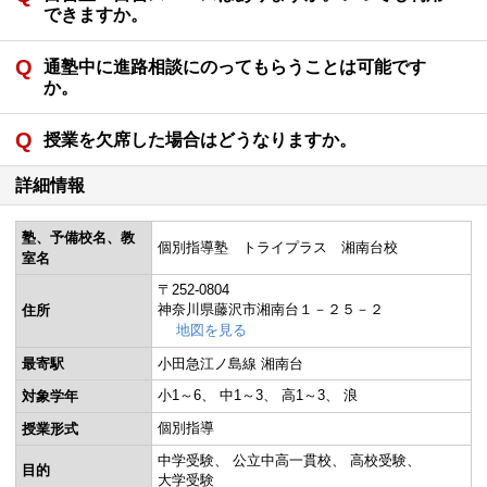
できますか。
通塾中に進路相談にのってもらうことは可能です
か。
授業を欠席した場合はどうなりますか。
詳細情報
塾、予備校名、教
個別指導塾 トライプラス 湘南台校
室名
〒252-0804
神奈川県藤沢市湘南台１－２５－２
住所
地図を見る
最寄駅
小田急江ノ島線 湘南台
小1～6
中1～3
高1～3
浪
対象学年
個別指導
授業形式
中学受験
公立中高一貫校
高校受験
目的
大学受験