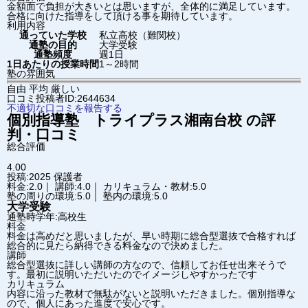
金額面で負担が大きいとは思いますが、全体的に満足しています。
合格に向けた指導をして頂ける事を期待しています。
利用内容
通っていた学校
私立高校（難関校）
通塾の目的
大学受験
通塾頻度
週1日
1日あたりの授業時間
1～2時間
塾の雰囲気
自由
平均
厳しい
口コミ投稿者ID:2644634
不適切な口コミを報告する
個別指導塾 トライプラス
湘南台校
の評
判・口コミ
総合評価
4.00
投稿:2025
保護者
料金:2.0｜ 講師:4.0｜ カリキュラム・教材:5.0
塾の周りの環境:5.0｜ 塾内の環境:5.0
大学受験
通塾時学年:高校生
料金
料金は高めだと思いましたが、早い時期に総合型選抜で合格すれば
総合的に見たら納得できる料金なので決めました。
講師
総合型選抜に詳しい講師の方なので、信頼してお任せ出来そうで
す。最初に説明いただいたのでイメージしやすかったです
カリキュラム
内容に沿った教材で無駄がないと説明いただきました。個別指導な
ので、個人にあった進度で安心です。