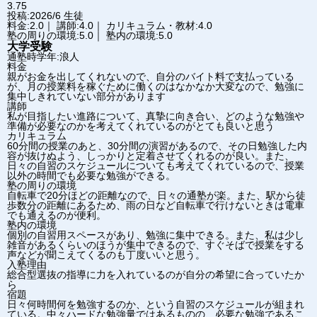
3.75
投稿:2026/6
生徒
料金:2.0｜ 講師:4.0｜ カリキュラム・教材:4.0
塾の周りの環境:5.0｜ 塾内の環境:5.0
大学受験
通塾時学年:浪人
料金
親がお金を出してくれないので、自分のバイト料で支払っている
が、月の授業料を稼ぐために働くのはなかなか大変なので、勉強に
集中しきれていない部分があります
講師
私が目指したい進路について、真摯に向き合い、どのような勉強や
準備が必要なのかを考えてくれているのがとても良いと思う
カリキュラム
60分間の授業のあと、30分間の演習があるので、その日勉強した内
容が抜けぬよう、しっかりと定着させてくれるのが良い。また、
日々の自習のスケジュールについても考えてくれているので、授業
以外の時間でも必要な勉強ができる。
塾の周りの環境
自転車で20分ほどの距離なので、日々の通塾が楽。また、駅から徒
歩数分の距離にあるため、雨の日など自転車で行けないときは電車
でも通えるのが便利。
塾内の環境
個別の自習用スペースがあり、勉強に集中できる。また、私は少し
雑音があるくらいのほうが集中できるので、すぐそばで授業をする
声などが聞こえてくるのも丁度いいと思う。
入塾理由
総合型選抜の指導に力を入れているのが自分の希望に合っていたか
ら
宿題
日々何時間何を勉強するのか、という自習のスケジュールが組まれ
ている。中々ハードな勉強量ではあるものの、必要な勉強であるこ