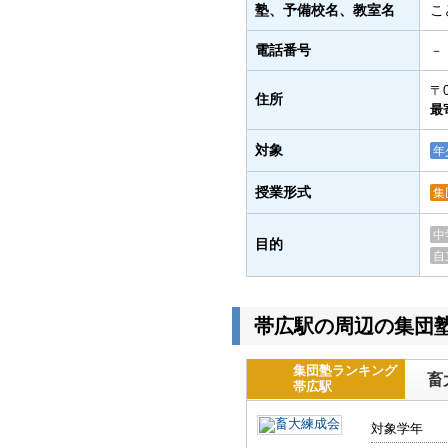
塾、予備校名、教室名
こ
電話番号
－
〒0
住所
最
対象
年
授業形式
集
中
目的
自
帯広駅の周辺の集団
集団塾ランキング
畜
帯広駅
対象学年