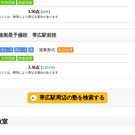
中学受験
高校受験
3.50点
(
)
64件
口コミは、教室により異なる場合があります
進衛星予備校 帯広駅前校
授業形式
中1～3
高1～3
浪
集団指導
大学受験
映像授業
3.36点
(
)
3,521件
口コミは、教室により異なる場合があります
帯広駅周辺の塾を検索する
教室