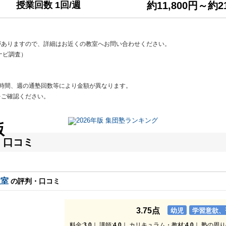
授業回数 1回/週
約11,800円～約21
。
がありますので、詳細はお近くの教室へお問い合わせください。
塾ナビ調査）
時間、週の通塾回数等により金額が異なります。
をご確認ください。
版
・口コミ
教室
の評判・口コミ
3.75点
幼児
学習意欲、
料金:
3.0
｜ 講師:
4.0
｜ カリキュラム・教材:
4.0
｜ 塾の周り