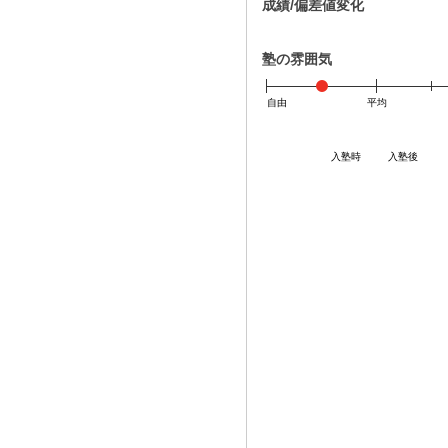
成績/偏差値変化
塾の雰囲気
自由
平均
入塾時
入塾後