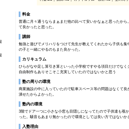
料金
普通に月々通うならまぁまだ他の比べて安いかなぁと思ったから
て良かったと思った。
講師
園
勉強と遊びでメリハリをつけて先生が教えてくれたから子供も集
の子と一緒にやるのもまた良かった。
園
カリキュラム
ひらがなや足し算引き算といった小学校ですやる項目だけでなく
自由制作もありそこそこ充実していたのではないかと思う
塾の周りの環境
商業施設の中に入っていたので駐車スペース等の問題はなくて良
潰せたからよかった。
塾内の環境
3階でドア一つに小さな小窓も目隠しになってたので子供達も覗
った。騒音もあまり無かったので環境としては良い方ではないか
入塾理由