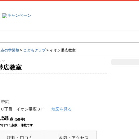
塾名で探す
ランキング
口コミ
広市の学習塾
>
こどもクラブ
>
イオン帯広教室
シツ
帯広教室
 帯広
２０丁目 イオン帯広３Ｆ
地図を見る
.58
点
(
58
件)
の口コミ点数・件数です
評判・口コミ
地図・アクセス