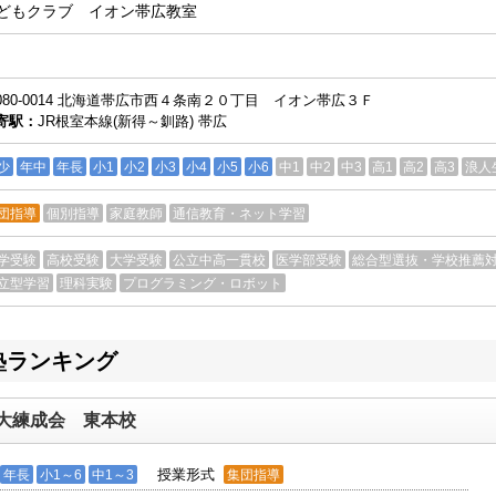
どもクラブ イオン帯広教室
80-0014
北海道
帯広市
西４条南２０丁目 イオン帯広３Ｆ
寄駅：
JR根室本線(新得～釧路) 帯広
少
年中
年長
小1
小2
小3
小4
小5
小6
中1
中2
中3
高1
高2
高3
浪人
団指導
個別指導
家庭教師
通信教育・ネット学習
学受験
高校受験
大学受験
公立中高一貫校
医学部受験
総合型選抜・学校推薦
立型学習
理科実験
プログラミング・ロボット
塾ランキング
大練成会 東本校
授業形式
年長
小1～6
中1～3
集団指導