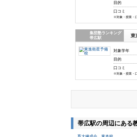
目的
口コミ
※対象・授業・
集団塾ランキング
東
帯広駅
対象学年
目的
口コミ
※対象・授業・
帯広駅の周辺にある
畜大練成会 東本校