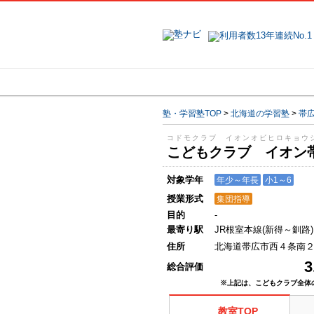
地域で探す
塾・学習塾TOP
>
北海道の学習塾
>
帯
コドモクラブ イオンオビヒロキョウ
こどもクラブ イオン
対象学年
年少～年長
小1～6
授業形式
集団指導
目的
-
最寄り駅
JR根室本線(新得～釧路)
住所
北海道帯広市西４条南
3
総合評価
※上記は、こどもクラブ全体
教室TOP