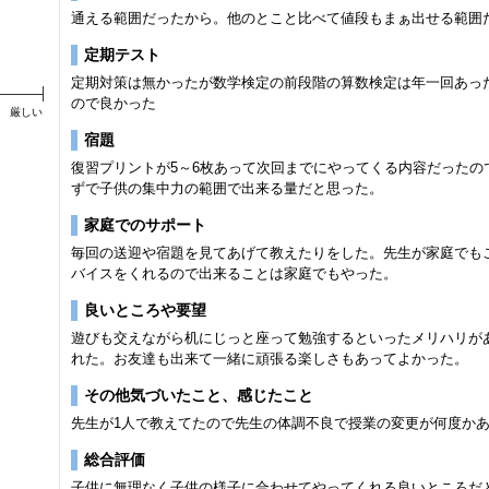
通える範囲だったから。他のとこと比べて値段もまぁ出せる範囲
定期テスト
定期対策は無かったが数学検定の前段階の算数検定は年一回あっ
ので良かった
厳しい
宿題
復習プリントが5～6枚あって次回までにやってくる内容だったの
ずで子供の集中力の範囲で出来る量だと思った。
家庭でのサポート
毎回の送迎や宿題を見てあげて教えたりをした。先生が家庭でも
バイスをくれるので出来ることは家庭でもやった。
良いところや要望
遊びも交えながら机にじっと座って勉強するといったメリハリが
れた。お友達も出来て一緒に頑張る楽しさもあってよかった。
その他気づいたこと、感じたこと
先生が1人で教えてたので先生の体調不良で授業の変更が何度か
総合評価
子供に無理なく子供の様子に合わせてやってくれる良いところだ