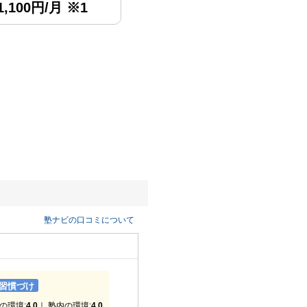
,100円/月 ※1
塾ナビの口コミについて
習慣づけ
の環境:
4.0
｜ 塾内の環境:
4.0