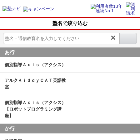
塾名で絞り込む
×
あ行
個別指導Ａｘｉｓ（アクシス）
アルクＫｉｄｄｙＣＡＴ英語教
室
個別指導Ａｘｉｓ（アクシス）
【ロボットプログラミング講
座】
か行