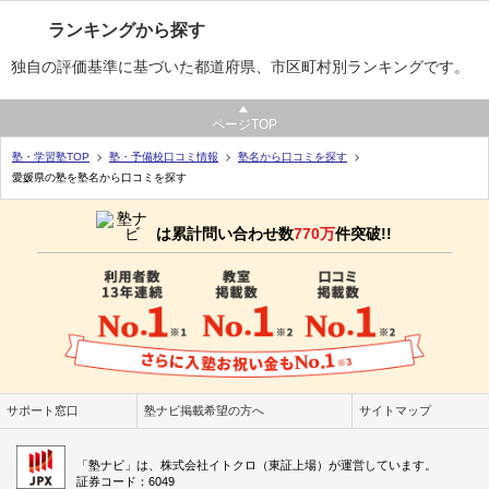
ランキングから探す
独自の評価基準に基づいた都道府県、市区町村別ランキングです。
ページTOP
塾・学習塾TOP
塾・予備校口コミ情報
塾名から口コミを探す
愛媛県の塾を塾名から口コミを探す
は累計問い合わせ数
770万
件突破!!
サポート窓口
塾ナビ掲載希望の方へ
サイトマップ
「塾ナビ」は、株式会社イトクロ（東証上場）が運営しています。
証券コード：6049