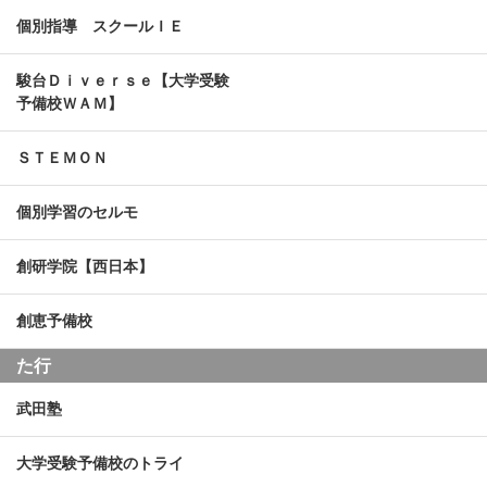
個別指導 スクールＩＥ
駿台Ｄｉｖｅｒｓｅ【大学受験
予備校ＷＡＭ】
ＳＴＥＭＯＮ
個別学習のセルモ
創研学院【西日本】
創恵予備校
た行
武田塾
大学受験予備校のトライ