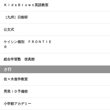
ＫｉｄｓＢｒｏｗｎ英語教室
［九州］日能研
公文式
ケイシン個別 ＦＲＯＮＴＩＥ
Ｒ
総合学習塾 啓真館
さ行
佐々木進学教室
秀英ｉＤ予備校
小学館アカデミー