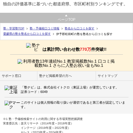
独自の評価基準に基づいた都道府県、市区町村別ランキングです。
ページTOP
塾・学習塾TOP
塾・予備校口コミ情報
塾名から口コミを探す
愛媛県の塾を塾名から口コミを探す
伊予郡松前町の塾を塾名から口コミを探す
は累計問い合わせ数
770万
件突破!!
サポート窓口
塾ナビ掲載希望の方へ
サイトマップ
「塾ナビ」は、株式会社イトクロ（東証上場）が運営しています。
証券コード：6049
このサイトは個人情報の取り扱いが適切であると第三者が認定していま
す。
※1 塾・予備校検索サイトの利用に関する市場実態把握調査
実査委託先：楽天リサーチ（2014年度～2018年度）
インテージ（2019年度～2022年度）
セレス（2023年度～2024年度）