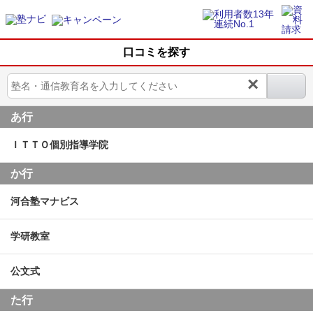
口コミを探す
×
あ行
ＩＴＴＯ個別指導学院
か行
河合塾マナビス
学研教室
公文式
た行