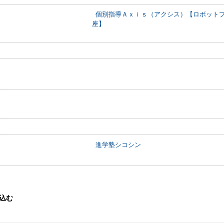
個別指導Ａｘｉｓ（アクシス）【ロボット
座】
進学塾シコシン
込む