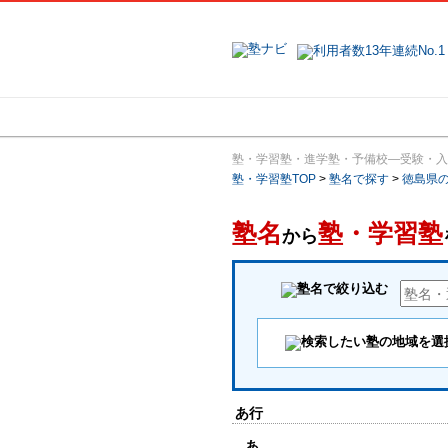
地域で探す
塾・学習塾・進学塾・予備校―受験・入
塾・学習塾TOP
>
塾名で探す
>
徳島県
塾名
塾・学習塾
から
あ行
あ