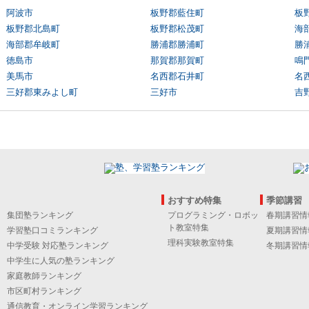
阿波市
板野郡藍住町
板
板野郡北島町
板野郡松茂町
海
海部郡牟岐町
勝浦郡勝浦町
勝
徳島市
那賀郡那賀町
鳴
美馬市
名西郡石井町
名
三好郡東みよし町
三好市
吉
おすすめ特集
季節講習
集団塾ランキング
プログラミング・ロボッ
春期講習情
ト教室特集
学習塾口コミランキング
夏期講習情
理科実験教室特集
中学受験 対応塾ランキング
冬期講習情
中学生に人気の塾ランキング
家庭教師ランキング
市区町村ランキング
通信教育・オンライン学習ランキング