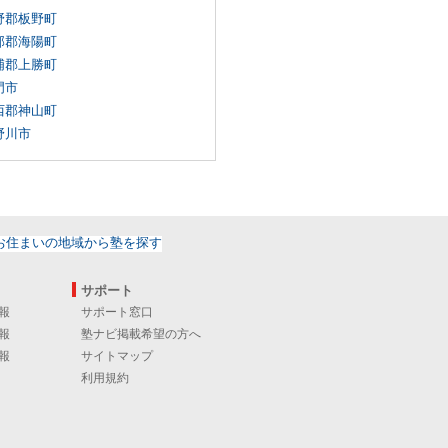
野郡板野町
部郡海陽町
浦郡上勝町
門市
西郡神山町
野川市
サポート
報
サポート窓口
報
塾ナビ掲載希望の方へ
報
サイトマップ
利用規約