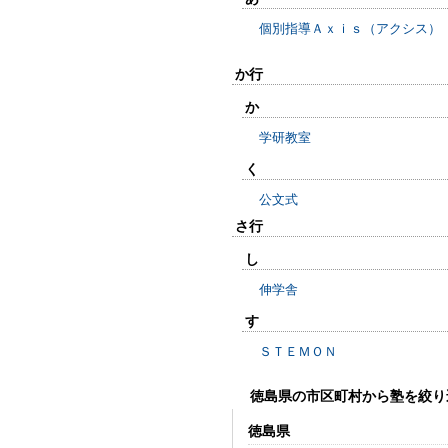
個別指導Ａｘｉｓ（アクシス）
か行
か
学研教室
く
公文式
さ行
し
伸学舎
す
ＳＴＥＭＯＮ
徳島県の市区町村から塾を絞り
徳島県