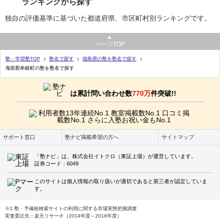
ランキングから探す
独自の評価基準に基づいた都道府県、市区町村別ランキングです。
ページTOP
塾・学習塾TOP
塾名で探す
徳島県の塾を塾名で探す
海部郡牟岐町の塾を塾名で探す
は累計問い合わせ数
770万
件突破!!
サポート窓口
塾ナビ掲載希望の方へ
サイトマップ
「塾ナビ」は、株式会社イトクロ（東証上場）が運営しています。
証券コード：6049
このサイトは個人情報の取り扱いが適切であると第三者が認定していま
す。
※1 塾・予備校検索サイトの利用に関する市場実態把握調査
実査委託先：楽天リサーチ（2014年度～2018年度）