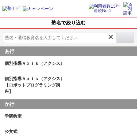
塾名で絞り込む
×
あ行
個別指導Ａｘｉｓ（アクシス）
個別指導Ａｘｉｓ（アクシス）
【ロボットプログラミング講
座】
か行
学研教室
公文式