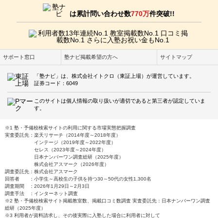
は累計問い合わせ数
770万
件突破!!
サポート窓口
塾ナビ掲載希望の方へ
サイトマップ
「塾ナビ」は、株式会社イトクロ（東証上場）が運営しています。
証券コード：6049
このサイトは個人情報の取り扱いが適切であると第三者が認定していま
す。
※1 塾・予備校検索サイトの利用に関する市場実態把握調査
実査委託先：楽天リサーチ（2014年度～2018年度）
インテージ（2019年度～2022年度）
セレス（2023年度～2024年度）
日本ナンバーワン調査総研（2025年度）
株式会社アスマーク（2026年度）
調査委託先：株式会社アスマーク
回答者 ：小学生～高校生の子供を持つ30～50代の女性1,300名
調査期間 ：2026年1月29日～2月3日
調査手法 ：インターネット調査
※2 塾・予備校検索サイト掲載教室数、掲載口コミ数調査 実査委託先：日本ナンバーワン調査
総研（2025年度）
※3 利用者が資料請求し、その後実際に入塾した場合に利用者に対して