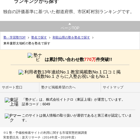
ランキングから探す
独自の評価基準に基づいた都道府県、市区町村別ランキングです。
ページTOP
塾・学習塾TOP
塾名で探す
和歌山県の塾を塾名で探す
東牟婁郡太地町の塾を塾名で探す
は累計問い合わせ数
770万
件突破!!
サポート窓口
塾ナビ掲載希望の方へ
サイトマップ
「塾ナビ」は、株式会社イトクロ（東証上場）が運営しています。
証券コード：6049
このサイトは個人情報の取り扱いが適切であると第三者が認定していま
す。
※1 塾・予備校検索サイトの利用に関する市場実態把握調査
実査委託先：楽天リサーチ（2014年度～2018年度）