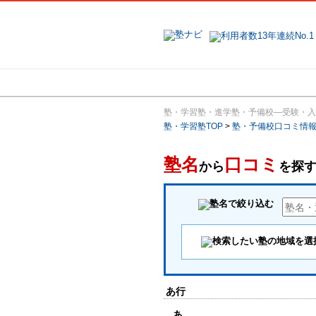
地域で探す
塾・学習塾・進学塾・予備校―受験・入
塾・学習塾TOP
>
塾・予備校口コミ情
塾名
口コミ
から
を探
あ行
あ