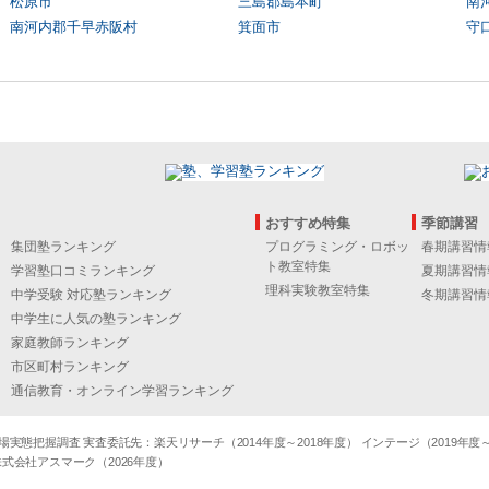
松原市
三島郡島本町
南
南河内郡千早赤阪村
箕面市
守
おすすめ特集
季節講習
集団塾ランキング
プログラミング・ロボッ
春期講習情
ト教室特集
学習塾口コミランキング
夏期講習情
理科実験教室特集
中学受験 対応塾ランキング
冬期講習情
中学生に人気の塾ランキング
家庭教師ランキング
市区町村ランキング
通信教育・オンライン学習ランキング
態把握調査 実査委託先：楽天リサーチ（2014年度～2018年度） インテージ（2019年度～20
式会社アスマーク（2026年度）