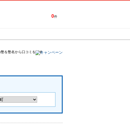
0
件
特集一覧
キャンペーン
の塾を塾名から口コミを探す