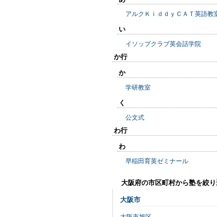
アルクＫｉｄｄｙＣＡＴ英語教
い
イソップクラブ英会話学院
か行
か
学研教室
く
公文式
わ行
わ
早稲田育英ゼミナール
大阪府の市区町村から塾を絞り
大阪市
大阪市旭区