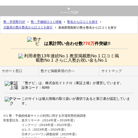
ページTOP
塾・学習塾TOP
塾・予備校口コミ情報
塾名から口コミを探す
大阪府の塾を塾名から口コミを探す
泉南郡熊取町の塾を塾名から口コミを探す
は累計問い合わせ数
770万
件突破!!
サポート窓口
塾ナビ掲載希望の方へ
サイトマップ
「塾ナビ」は、株式会社イトクロ（東証上場）が運営しています。
証券コード：6049
このサイトは個人情報の取り扱いが適切であると第三者が認定していま
す。
※1 塾・予備校検索サイトの利用に関する市場実態把握調査
実査委託先：楽天リサーチ（2014年度～2018年度）
インテージ（2019年度～2022年度）
セレス（2023年度～2024年度）
日本ナンバーワン調査総研（2025年度）