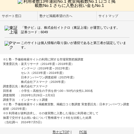
サポート窓口
塾ナビ掲載希望の方へ
サイトマップ
「塾ナビ」は、株式会社イトクロ（東証上場）が運営しています。
証券コード：6049
このサイトは個人情報の取り扱いが適切であると第三者が認定していま
す。
※1 塾・予備校検索サイトの利用に関する市場実態把握調査
実査委託先：楽天リサーチ（2014年度～2018年度）
インテージ（2019年度～2022年度）
セレス（2023年度～2024年度）
日本ナンバーワン調査総研（2025年度）
株式会社アスマーク（2026年度）
調査委託先：株式会社アスマーク
回答者 ：小学生～高校生の子供を持つ30～50代の女性1,300名
調査期間 ：2026年1月29日～2月3日
調査手法 ：インターネット調査
※2 塾・予備校検索サイト掲載教室数、掲載口コミ数調査 実査委託先：日本ナンバーワン調査
総研（2025年度）
※3 利用者が資料請求し、その後実際に入塾した場合に利用者に対して
抽選で交付するお祝い金について塾検索サイト6社を比較した結果
（当社調べ 2024年7月5日）
塾ナビTOP
｜
PC版