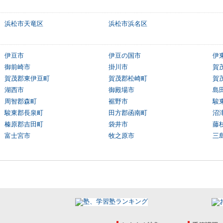
浜松市天竜区
浜松市浜名区
伊豆市
伊豆の国市
伊
御前崎市
掛川市
賀
賀茂郡東伊豆町
賀茂郡松崎町
賀
湖西市
御殿場市
島
周智郡森町
裾野市
駿
駿東郡長泉町
田方郡函南町
沼
榛原郡吉田町
袋井市
藤
富士宮市
牧之原市
三