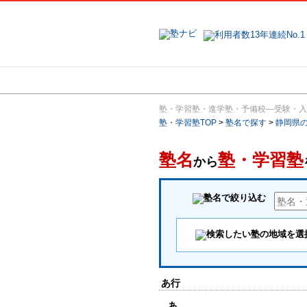
地域で探す
塾・学習塾・進学塾・予備校―受験・入
塾・学習塾TOP
>
塾名で探す
>
静岡県
塾名
塾・学習塾
から
あ行
あ