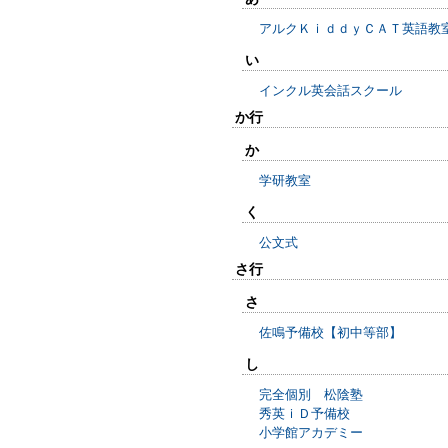
アルクＫｉｄｄｙＣＡＴ英語教
い
インクル英会話スクール
か行
か
学研教室
く
公文式
さ行
さ
佐鳴予備校【初中等部】
し
完全個別 松陰塾
秀英ｉＤ予備校
小学館アカデミー