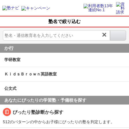
塾名で絞り込む
×
か行
学研教室
ＫｉｄｓＢｒｏｗｎ英語教室
公文式
あなたにぴったりの学習塾・予備校を探す
ぴったり塾診断から探す
512のパターンの中からお子様にぴったりの塾を判定します。