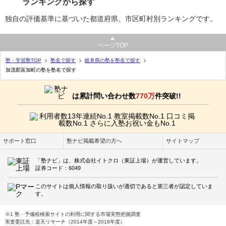
ランキングから探す
独自の評価基準に基づいた都道府県、市区町村別ランキングです。
ページTOP
塾・学習塾TOP
塾名で探す
岐阜県の塾を塾名で探す
加茂郡富加町の塾を塾名で探す
は累計問い合わせ数
770万
件突破!!
サポート窓口
塾ナビ掲載希望の方へ
サイトマップ
「塾ナビ」は、株式会社イトクロ（東証上場）が運営しています。
証券コード：6049
このサイトは個人情報の取り扱いが適切であると第三者が認定していま
す。
※1 塾・予備校検索サイトの利用に関する市場実態把握調査
実査委託先：楽天リサーチ（2014年度～2018年度）